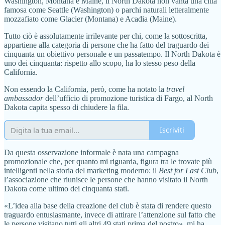
Washington, Montana e Maine, il North Dakota non vanta una città
famosa come Seattle (Washington) o parchi naturali letteralmente
mozzafiato come Glacier (Montana) e Acadia (Maine).
Tutto ciò è assolutamente irrilevante per chi, come la sottoscritta,
appartiene alla categoria di persone che ha fatto del traguardo dei
cinquanta un obiettivo personale e un passatempo. Il North Dakota è
uno dei cinquanta: rispetto allo scopo, ha lo stesso peso della
California.
Non essendo la California, però, come ha notato la
travel
ambassador
dell’ufficio di promozione turistica di Fargo, al North
Dakota capita spesso di chiudere la fila.
Iscriviti
Da questa osservazione informale è nata una campagna
promozionale che, per quanto mi riguarda, figura tra le trovate più
intelligenti nella storia del marketing moderno: il
Best for Last Club
,
l’associazione che riunisce le persone che hanno visitato il North
Dakota come ultimo dei cinquanta stati.
«L’idea alla base della creazione del club è stata di rendere questo
traguardo entusiasmante, invece di attirare l’attenzione sul fatto che
le persone visitano tutti gli altri 49 stati prima del nostro», mi ha