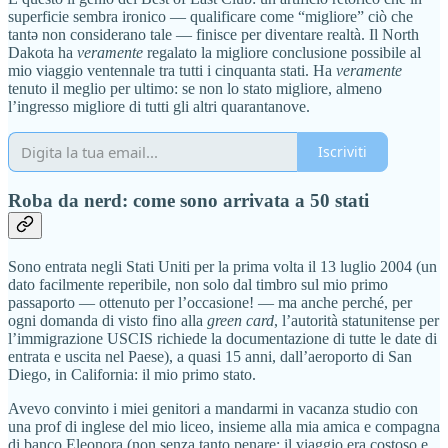
superficie sembra ironico — qualificare come “migliore” ciò che
tantə non considerano tale — finisce per diventare realtà. Il North
Dakota ha
veramente
regalato la migliore conclusione possibile al
mio viaggio ventennale tra tutti i cinquanta stati. Ha
veramente
tenuto il meglio per ultimo: se non lo stato migliore, almeno
l’ingresso migliore di tutti gli altri quarantanove.
Iscriviti
Roba da nerd: come sono arrivata a 50 stati
Sono entrata negli Stati Uniti per la prima volta il 13 luglio 2004 (un
dato facilmente reperibile, non solo dal timbro sul mio primo
passaporto — ottenuto per l’occasione! — ma anche perché, per
ogni domanda di visto fino alla
green card
, l’autorità statunitense per
l’immigrazione USCIS richiede la documentazione di tutte le date di
entrata e uscita nel Paese), a quasi 15 anni, dall’aeroporto di San
Diego, in California: il mio primo stato.
Avevo convinto i miei genitori a mandarmi in vacanza studio con
una prof di inglese del mio liceo, insieme alla mia amica e compagna
di banco Eleonora (non senza tanto penare: il viaggio era costoso e,