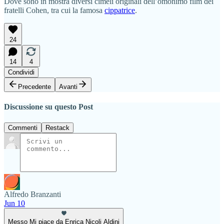
Dove sono in mostra diversi cimeli originali dell’omonimo film dei
fratelli Cohen, tra cui la famosa
cippatrice
.
24
14
4
Condividi
Precedente
Avanti
Discussione su questo Post
Commenti
Restack
Alfredo Branzanti
Jun 10
Messo Mi piace da Enrica Nicoli Aldini