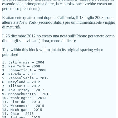
essendo io la primogenita di tre, la capitolazione avrebbe creato un
pericoloso precedente).
Esattamente quattro anni dopo la California, il 13 luglio 2008, sono
atterrata a New York (secondo stato!) per un indimenticabile viaggio
di maturità.
Il 26 dicembre 2012 ho creato una nota sull’iPhone per tenere conto
di tutti gli stati visitati (allora, meno di dieci):
Text within this block will maintain its original spacing when
published
1. California — 2004

2. New York — 2008

3. Connecticut — 2008

4. Nevada — 2011

5. Pennsylvania — 2012

6. Maryland — 2012

7. Illinois — 2012

8. New Jersey — 2012

9. Massachusetts — 2013

10. Washington — 2013

11. Florida — 2013

12. Wisconsin — 2015

13. Michigan — 2015

14. Ohio — 2015

15. Indiana — 2015
