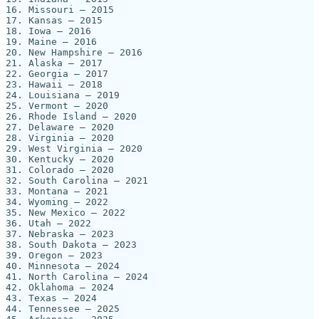
16. Missouri — 2015

17. Kansas — 2015

18. Iowa — 2016

19. Maine — 2016

20. New Hampshire — 2016

21. Alaska — 2017

22. Georgia — 2017

23. Hawaii — 2018

24. Louisiana — 2019

25. Vermont — 2020

26. Rhode Island — 2020

27. Delaware — 2020

28. Virginia — 2020

29. West Virginia — 2020

30. Kentucky — 2020

31. Colorado — 2020

32. South Carolina — 2021

33. Montana — 2021

34. Wyoming — 2022

35. New Mexico — 2022

36. Utah — 2022

37. Nebraska — 2023

38. South Dakota — 2023

39. Oregon — 2023

40. Minnesota — 2024

41. North Carolina — 2024

42. Oklahoma — 2024

43. Texas — 2024

44. Tennessee — 2025
