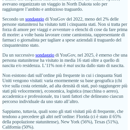
avevano organizzato un viaggio in North Dakota solo per
raggiungere l’ambito e ambizioso traguardo.
Secondo un
sondaggio
di YouGov del 2022, meno del 2% delle
persone statunitensi ha visitato tutti i cinquanta stati. Non si tratta per
forza di amore per viaggi e avventure o elenchi di cose da fare prima
di morire: a volte basta lavorare come camionista, rappresentante di
farmaci o giornalista per tagliare a spese aziendali il traguardo del
cinquantesimo stato.
Da un successivo
sondaggio
di YouGov, nel 2025, è emerso che una
persona statunitense ha visitato in media 16 stati oltre a quello di
nascita e/o residenza. L’11% non è
mai
uscita dallo stato di nascita.
Non esistono dati sull’ordine più frequente in cui i cinquanta Stati
Uniti vengono visitati: varia enormemente su base geografica (chi
vive sulla costa orientale, ad alta densità di stati, può raggiungere più
stati più velocemente), economica, logistica (macchina o aereo),
accademica e professionale, tra i tanti fattori che delineano ciascun
percorso individuale da uno stato all’altro.
Sappiamo, tuttavia, quali sono gli stati visitati più di frequente, che
tendono a precedere gli altri nell’ordine: Florida (ci è stato il 65%
della popolazione statunitense), New York (56%), Texas (51%),
California (50%).