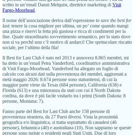
scritto in un’email Danni Melquist, direttrice marketing di
Visit
Fargo-Moorhead
.
Il nome dell’associazione deriva dall’espressione
to save the best for
last
: tenere la cosa migliore per ultima, un po’ come quando mangi
una pizza e riservi la fetta più gustosa e ricca di condimenti per la
fine. Quale straordinario sovvertimento semantico, per lo stato dove
non si va perché non c’è motivo di andarci! Che spettacolare riscatto
sociale, per l’ultimo della fila!
Il Best for Last Club è nato nel 2013 e annovera 8.865 membri, mi
ha detto in un’email Petra Vanderford, coordinatrice amministrativa
di Visit Fargo-Moorhead. Vanderford ha allegato un foglio di
calcolo con alcuni dati sulla provenienza dei membri, aggiornati a
metà maggio 2026: 8.674 persone sono statunitensi, di cui la
maggior parte viene da Texas (684 persone), California (638) e
Florida (613) e una minoranza da stati con cui il North Dakota
confina, da dove è più facile visitarlo tra i primi (South Dakota: 8
persone, Montana: 7).
Fanno parte del Best for Last Club anche 158 persone di
provenienza straniera, da 27 Paesi diversi. Vista la prossimità
geografica e/o linguistica, si tratta soprattutto di canadesi (46
persone), britannicə (40) e australianə (10). Non sappiamo se queste
persone sono turiste o residenti negli Stati Uniti. Due di loro