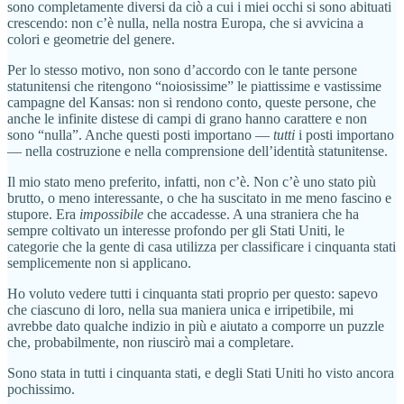
sono completamente diversi da ciò a cui i miei occhi si sono abituati
crescendo: non c’è nulla, nella nostra Europa, che si avvicina a
colori e geometrie del genere.
Per lo stesso motivo, non sono d’accordo con le tante persone
statunitensi che ritengono “noiosissime” le piattissime e vastissime
campagne del Kansas: non si rendono conto, queste persone, che
anche le infinite distese di campi di grano hanno carattere e non
sono “nulla”. Anche questi posti importano —
tutti
i posti importano
— nella costruzione e nella comprensione dell’identità statunitense.
Il mio stato meno preferito, infatti, non c’è. Non c’è uno stato più
brutto, o meno interessante, o che ha suscitato in me meno fascino e
stupore. Era
impossibile
che accadesse. A una straniera che ha
sempre coltivato un interesse profondo per gli Stati Uniti, le
categorie che la gente di casa utilizza per classificare i cinquanta stati
semplicemente non si applicano.
Ho voluto vedere tutti i cinquanta stati proprio per questo: sapevo
che ciascuno di loro, nella sua maniera unica e irripetibile, mi
avrebbe dato qualche indizio in più e aiutato a comporre un puzzle
che, probabilmente, non riuscirò mai a completare.
Sono stata in tutti i cinquanta stati, e degli Stati Uniti ho visto ancora
pochissimo.