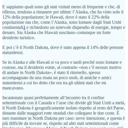
E sappiamo quali sono gli stati visitati meno di frequente e che, di
riflesso, tendono a rimanere per ultimi: l’Alaska, che ha visto solo il
12% della popolazione; le Hawaii, dove è stato il 22% della
popolazione ma che, come l’Alaska, sono lontane dagli Stati Uniti
continentali
1
e richiedono un notevole dispendio di energie, tempo e
denaro. Sia Alaska che Hawaii suscitano comunque un forte
desiderio turistico.
E poi c’è il North Dakota, dove è stato appena il 14% delle persone
statunitensi.
Se in Alaska e alle Hawaii si va poco e tardi perché sono lontane e
costose, ma il desiderio esiste, al contrario «non c’è nessun motivo
di andare in North Dakota», è stato il ritornello, spesso
accompagnato da una risata un poco snob, di amiche e amici
statunitensi a cui ho detto che era tra gli ultimi stati che mi
mancavano.
Incastonato quasi perfettamente all’incontro tra il confine
settentrionale con il Canada e l’asse che divide gli Stati Uniti a metà,
il North Dakota è geograficamente isolato rispetto al resto del Paese,
distante dalle maggiori rotte stradali che collegano le due coste. È
raro transitare in North Dakota per caso: serve intenzione, e questa è
più difficile da trovare se, rispetto ad altri stati settentrionali come