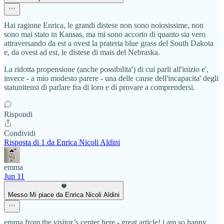
Hai ragione Enrica, le grandi distese non sono noiosissime, non
sono mai stato in Kansas, ma mi sono accorto di quanto sia vero
attraversando da est a ovest la prateria blue grass del South Dakota
e, da ovest ad est, le distese di mais del Nebraska.
La ridotta propensione (anche possibilita') di cui parli all'inizio e',
invece - a mio modesto parere - una delle cause dell'incapacita' degli
statunitensi di parlare fra di loro e di provare a comprendersi.
Rispondi
Condividi
Risposta di 1 da Enrica Nicoli Aldini
emma
Jun 11
Messo Mi piace da Enrica Nicoli Aldini
emma from the visitor’s center here - great article! i am so happy