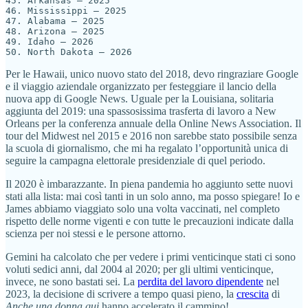
45. Arkansas — 2025

46. Mississippi — 2025

47. Alabama — 2025

48. Arizona — 2025

49. Idaho — 2026

50. North Dakota — 2026
Per le Hawaii, unico nuovo stato del 2018, devo ringraziare Google
e il viaggio aziendale organizzato per festeggiare il lancio della
nuova app di Google News. Uguale per la Louisiana, solitaria
aggiunta del 2019: una spassosissima trasferta di lavoro a New
Orleans per la conferenza annuale della Online News Association. Il
tour del Midwest nel 2015 e 2016 non sarebbe stato possibile senza
la scuola di giornalismo, che mi ha regalato l’opportunità unica di
seguire la campagna elettorale presidenziale di quel periodo.
Il 2020 è imbarazzante. In piena pandemia ho aggiunto sette nuovi
stati alla lista: mai così tanti in un solo anno, ma posso spiegare! Io e
James abbiamo viaggiato solo una volta vaccinati, nel completo
rispetto delle norme vigenti e con tutte le precauzioni indicate dalla
scienza per noi stessi e le persone attorno.
Gemini ha calcolato che per vedere i primi venticinque stati ci sono
voluti sedici anni, dal 2004 al 2020; per gli ultimi venticinque,
invece, ne sono bastati sei. La
perdita del lavoro dipendente
nel
2023, la decisione di scrivere a tempo quasi pieno, la
crescita
di
Anche una donna qui
hanno accelerato il cammino!