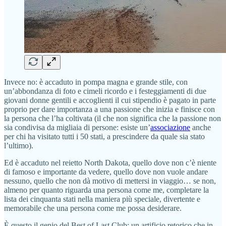
Invece no: è accaduto in pompa magna e grande stile, con
un’abbondanza di foto e cimeli ricordo e i festeggiamenti di due
giovani donne gentili e accoglienti il cui stipendio è pagato in parte
proprio per dare importanza a una passione che inizia e finisce con
la persona che l’ha coltivata (il che non significa che la passione non
sia condivisa da migliaia di persone: esiste un’
associazione
anche
per chi ha visitato tutti i 50 stati, a prescindere da quale sia stato
l’ultimo).
Ed è accaduto nel reietto North Dakota, quello dove non c’è niente
di famoso e importante da vedere, quello dove non vuole andare
nessuno, quello che non dà motivo di mettersi in viaggio… se non,
almeno per quanto riguarda una persona come me, completare la
lista dei cinquanta stati nella maniera più speciale, divertente e
memorabile che una persona come me possa desiderare.
È questo il genio del Best of Last Club: un artificio retorico che in