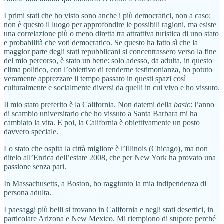
I primi stati che ho visto sono anche i più democratici, non a caso:
non è questo il luogo per approfondire le possibili ragioni, ma esiste
una correlazione più o meno diretta tra attrattiva turistica di uno stato
e probabilità che voti democratico. Se questo ha fatto sì che la
maggior parte degli stati repubblicani si concentrassero verso la fine
del mio percorso, è stato un bene: solo adesso, da adulta, in questo
clima politico, con l’obiettivo di renderne testimonianza, ho potuto
veramente apprezzare il tempo passato in questi spazi così
culturalmente e socialmente diversi da quelli in cui vivo e ho vissuto.
Il mio stato preferito è la California. Non datemi della
basic
: l’anno
di scambio universitario che ho vissuto a Santa Barbara mi ha
cambiato la vita. E poi, la California è obiettivamente un posto
davvero speciale.
Lo stato che ospita la città migliore è l’Illinois (Chicago), ma non
ditelo all’Enrica dell’estate 2008, che per New York ha provato una
passione senza pari.
In Massachusetts, a Boston, ho raggiunto la mia indipendenza di
persona adulta.
I paesaggi più belli si trovano in California e negli stati desertici, in
particolare Arizona e New Mexico. Mi riempiono di stupore perché