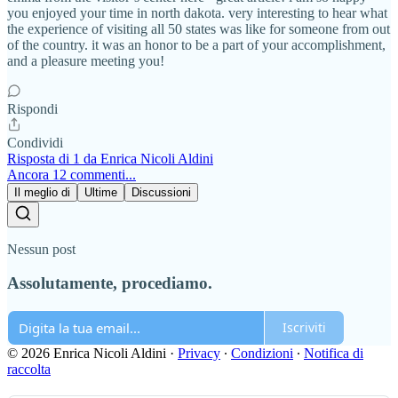
you enjoyed your time in north dakota. very interesting to hear what
the experience of visiting all 50 states was like for someone from out
of the country. it was an honor to be a part of your accomplishment,
and a pleasure meeting you!
Rispondi
Condividi
Risposta di 1 da Enrica Nicoli Aldini
Ancora 12 commenti...
Il meglio di
Ultime
Discussioni
Nessun post
Assolutamente, procediamo.
Iscriviti
© 2026 Enrica Nicoli Aldini
·
Privacy
∙
Condizioni
∙
Notifica di
raccolta