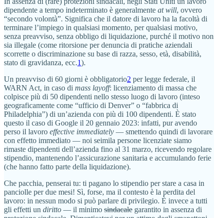
In assenza di (rare) protezioni sindacali, negli Stati Uniti un lavoro
dipendente a tempo indeterminato è generalmente
at will
, ovvero
“secondo volontà”. Significa che il datore di lavoro ha la facoltà di
terminare l’impiego in qualsiasi momento, per qualsiasi motivo,
senza preavviso, senza obbligo di liquidazione, purché il motivo non
sia illegale (come ritorsione per denuncia di pratiche aziendali
scorrette o discriminazione su base di razza, sesso, età, disabilità,
stato di gravidanza, ecc.
1
).
Un preavviso di 60 giorni è obbligatorio
2
per legge federale, il
WARN Act, in caso di
mass layoff
: licenziamento di massa che
colpisce più di 50 dipendenti nello stesso luogo di lavoro (inteso
geograficamente come “ufficio di Denver” o “fabbrica di
Philadelphia”) di un’azienda con più di 100 dipendenti. È stato
questo il caso di Google il 20 gennaio 2023: infatti, pur avendo
perso il lavoro
effective immediately
— smettendo quindi di lavorare
con effetto immediato — noi seimila persone licenziate siamo
rimaste dipendenti dell’azienda fino al 31 marzo, ricevendo regolare
stipendio, mantenendo l’assicurazione sanitaria e accumulando ferie
(che hanno fatto parte della liquidazione).
Che pacchia, penserai tu: ti pagano lo stipendio per stare a casa in
panciolle per due mesi! Sì, forse, ma il contesto è la perdita del
lavoro: in nessun modo si può parlare di privilegio. È invece a tutti
gli effetti un
diritto
— il minimo
sindacale
garantito in assenza di