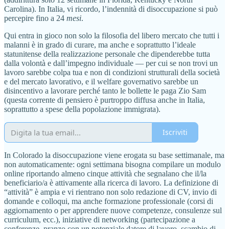
Carolina). In Italia, vi ricordo, l’indennità di disoccupazione si può
percepire fino a 24
mesi
.
Qui entra in gioco non solo la filosofia del libero mercato che tutti i
malanni è in grado di curare, ma anche e soprattutto l’ideale
statunitense della realizzazione personale che dipenderebbe tutta
dalla volontà e dall’impegno individuale — per cui se non trovi un
lavoro sarebbe colpa tua e non di condizioni strutturali della società
e del mercato lavorativo, e il welfare governativo sarebbe un
disincentivo a lavorare perché tanto le bollette le paga Zio Sam
(questa corrente di pensiero è purtroppo diffusa anche in Italia,
soprattutto a spese della popolazione immigrata).
Iscriviti
In Colorado la disoccupazione viene erogata su base settimanale, ma
non automaticamente: ogni settimana bisogna compilare un modulo
online riportando almeno cinque attività che segnalano che il/la
beneficiario/a è attivamente alla ricerca di lavoro. La definizione di
“attività” è ampia e vi rientrano non solo redazione di CV, invio di
domande e colloqui, ma anche formazione professionale (corsi di
aggiornamento o per apprendere nuove competenze, consulenze sul
curriculum, ecc.), iniziative di networking (partecipazione a
conferenze, pranzo con un potenziale datore di lavoro, scambio di