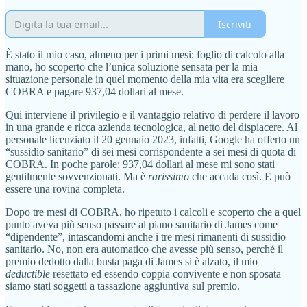
Iscriviti
È stato il mio caso, almeno per i primi mesi: foglio di calcolo alla
mano, ho scoperto che l’unica soluzione sensata per la mia
situazione personale in quel momento della mia vita era scegliere
COBRA e pagare 937,04 dollari al mese.
Qui interviene il privilegio e il vantaggio relativo di perdere il lavoro
in una grande e ricca azienda tecnologica, al netto del dispiacere. Al
personale licenziato il 20 gennaio 2023, infatti, Google ha offerto un
“sussidio sanitario” di sei mesi corrispondente a sei mesi di quota di
COBRA. In poche parole: 937,04 dollari al mese mi sono stati
gentilmente sovvenzionati. Ma è
rarissimo
che accada così. E può
essere una rovina completa.
Dopo tre mesi di COBRA, ho ripetuto i calcoli e scoperto che a quel
punto aveva più senso passare al piano sanitario di James come
“dipendente”, intascandomi anche i tre mesi rimanenti di sussidio
sanitario. No, non era automatico che avesse più senso, perché il
premio dedotto dalla busta paga di James si è alzato, il mio
deductible
resettato ed essendo coppia convivente e non sposata
siamo stati soggetti a tassazione aggiuntiva sul premio.