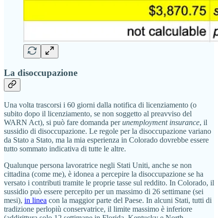
La disoccupazione
Una volta trascorsi i 60 giorni dalla notifica di licenziamento (o
subito dopo il licenziamento, se non soggetto al preavviso del
WARN Act), si può fare domanda per
unemployment insurance
, il
sussidio di disoccupazione. Le regole per la disoccupazione variano
da Stato a Stato, ma la mia esperienza in Colorado dovrebbe essere
tutto sommato indicativa di tutte le altre.
Qualunque persona lavoratrice negli Stati Uniti, anche se non
cittadina (come me), è idonea a percepire la disoccupazione se ha
versato i contributi tramite le proprie tasse sul reddito. In Colorado, il
sussidio può essere percepito per un massimo di 26 settimane (sei
mesi),
in linea
con la maggior parte del Paese. In alcuni Stati, tutti di
tradizione perlopiù conservatrice, il limite massimo è inferiore
(addirittura solo 12 settimane in Florida, Kentucky e North