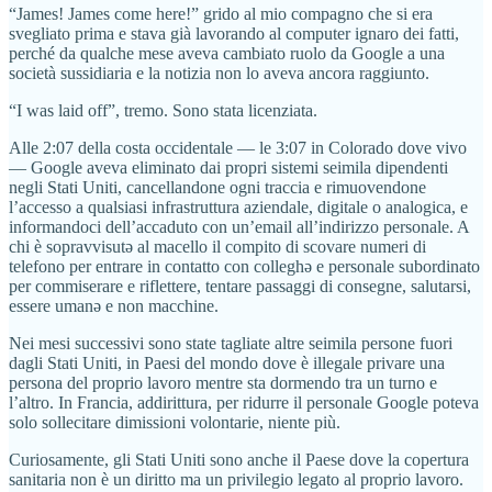
“James! James come here!” grido al mio compagno che si era
svegliato prima e stava già lavorando al computer ignaro dei fatti,
perché da qualche mese aveva cambiato ruolo da Google a una
società sussidiaria e la notizia non lo aveva ancora raggiunto.
“I was laid off”, tremo. Sono stata licenziata.
Alle 2:07 della costa occidentale — le 3:07 in Colorado dove vivo
— Google aveva eliminato dai propri sistemi seimila dipendenti
negli Stati Uniti, cancellandone ogni traccia e rimuovendone
l’accesso a qualsiasi infrastruttura aziendale, digitale o analogica, e
informandoci dell’accaduto con un’email all’indirizzo personale. A
chi è sopravvisutə al macello il compito di scovare numeri di
telefono per entrare in contatto con colleghə e personale subordinato
per commiserare e riflettere, tentare passaggi di consegne, salutarsi,
essere umanə e non macchine.
Nei mesi successivi sono state tagliate altre seimila persone fuori
dagli Stati Uniti, in Paesi del mondo dove è illegale privare una
persona del proprio lavoro mentre sta dormendo tra un turno e
l’altro. In Francia, addirittura, per ridurre il personale Google poteva
solo sollecitare dimissioni volontarie, niente più.
Curiosamente, gli Stati Uniti sono anche il Paese dove la copertura
sanitaria non è un diritto ma un privilegio legato al proprio lavoro.