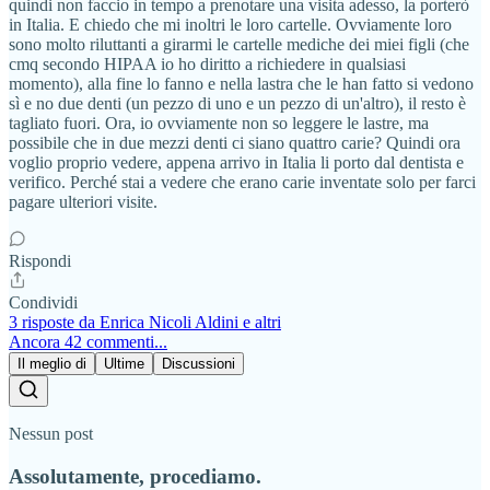
quindi non faccio in tempo a prenotare una visita adesso, la porterò
in Italia. E chiedo che mi inoltri le loro cartelle. Ovviamente loro
sono molto riluttanti a girarmi le cartelle mediche dei miei figli (che
cmq secondo HIPAA io ho diritto a richiedere in qualsiasi
momento), alla fine lo fanno e nella lastra che le han fatto si vedono
sì e no due denti (un pezzo di uno e un pezzo di un'altro), il resto è
tagliato fuori. Ora, io ovviamente non so leggere le lastre, ma
possibile che in due mezzi denti ci siano quattro carie? Quindi ora
voglio proprio vedere, appena arrivo in Italia li porto dal dentista e
verifico. Perché stai a vedere che erano carie inventate solo per farci
pagare ulteriori visite.
Rispondi
Condividi
3 risposte da Enrica Nicoli Aldini e altri
Ancora 42 commenti...
Il meglio di
Ultime
Discussioni
Nessun post
Assolutamente, procediamo.