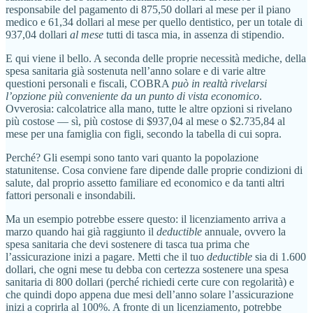
responsabile del pagamento di 875,50 dollari al mese per il piano
medico e 61,34 dollari al mese per quello dentistico, per un totale di
937,04 dollari
al mese
tutti di tasca mia, in assenza di stipendio.
E qui viene il bello. A seconda delle proprie necessità mediche, della
spesa sanitaria già sostenuta nell’anno solare e di varie altre
questioni personali e fiscali, COBRA
può in realtà rivelarsi
l’opzione più conveniente da un punto di vista economico
.
Ovverosia: calcolatrice alla mano, tutte le altre opzioni si rivelano
più costose — sì, più costose di $937,04 al mese o $2.735,84 al
mese per una famiglia con figli, secondo la tabella di cui sopra.
Perché? Gli esempi sono tanto vari quanto la popolazione
statunitense. Cosa conviene fare dipende dalle proprie condizioni di
salute, dal proprio assetto familiare ed economico e da tanti altri
fattori personali e insondabili.
Ma un esempio potrebbe essere questo: il licenziamento arriva a
marzo quando hai già raggiunto il
deductible
annuale, ovvero la
spesa sanitaria che devi sostenere di tasca tua prima che
l’assicurazione inizi a pagare. Metti che il tuo
deductible
sia di 1.600
dollari, che ogni mese tu debba con certezza sostenere una spesa
sanitaria di 800 dollari (perché richiedi certe cure con regolarità) e
che quindi dopo appena due mesi dell’anno solare l’assicurazione
inizi a coprirla al 100%. A fronte di un licenziamento, potrebbe