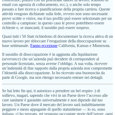
email con agenzia di collocamento, ecc.), o anche solo tempo
passato a fare ricerca o pianificazione della propria carriera. Queste
attività vengono dichiarate sulla fede, ovvero non sono necessarie
prove scritte o visive, ma il tuo profilo può essere selezionato per un
controllo a campione: in questo caso le prove potrebbero essere
richieste e, se mancanti, il sussidio può essere sospeso.
Quasi tutti i 50 Stati richiedono di documentare la ricerca attiva di un
nuovo lavoro per sbloccare l’erogazione della disoccupazione su
base settimanale.
Fanno eccezione
California, Kansas e Minnesota.
Il sussidio di disoccupazione è in aggiunta alla liquidazione
(
severance
) che un’azienda può decidere di corrispondere al
personale licenziato, senza averne l’obbligo. A sua volta, ricevere
un’indennità di fine rapporto dalla propria azienda non compromette
l’idoneità alla disoccupazione. Io ho ricevuto una buonuscita da
parte di Google, ma non ritengo necessario entrare nei dettagli.
Se hai letto fin qui, ti autorizzo a prendere un bel respiro :) di
sollievo, magari, sapendo che vivi in un Paese dove l’accesso alle
cure sanitarie è garantito universalmente e non dipende dal tuo
lavoro. Un Paese dove il mercato del lavoro sarà indubbiamente
peggiore e meno appagante di quello statunitense — lo so, sono
italiana, ci ho provato, mi vengono raccontate storie dell’orrore, ogni