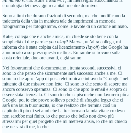
Mi hanno scritto Katie e Marwa?,
mi meraviglio adocchiando la
cronologia dei messaggi recapitati mentre dormivo.
Sono attimi che durano frazioni di secondo, ma che modificano la
traiettoria della vita in maniera tale da imprimersi in memoria
fotogramma per fotogramma, come le tavole di un cartone animato.
Katie, collega che è anche amica, mi chiede se sto bene con la
semplicità di due parole:
you okay
? Marwa, un’altra collega, mi
informa che è stata colpita dal licenziamento
(layoff
) che Google ha
annunciato a sorpresa questa mattina. Entrambe si trovano sulla
costa orientale, due ore avanti, e già sanno.
Nei fotogrammi che documentano i trenta secondi successivi, ci
sono io che penso che sicuramente sarà successo anche a me. Ci
sono io che apro l’app di posta elettronica e intravedo “Google” nel
mittente di due missive non lette. Ci sono io che sento di sapere ma
ancora conservo speranza. Ci sono io che apro le email e scopro di
essere stata licenziata. Ci sono io che capisco che non lavorerò più a
Google, poi io che provo sollievo perché di sfuggita leggo che ci
sarà una lauta buonuscita, io che realizzo che termina così un
capitolo di più di sei anni che ha trasformato la mia vita e credevo
non sarebbe mai finito, io che penso che bello non devo più
stressarmi per quel progetto che mi metteva ansia, io che mi chiedo
che ne sarà di me, io che