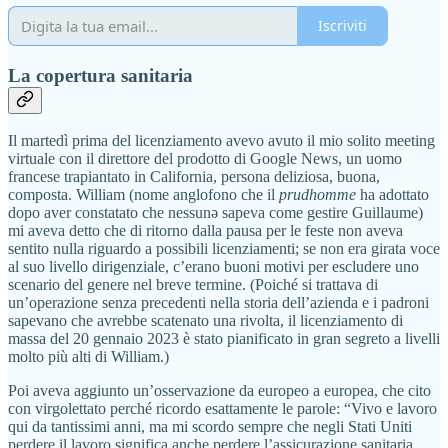
Iscriviti
La copertura sanitaria
Il martedì prima del licenziamento avevo avuto il mio solito meeting
virtuale con il direttore del prodotto di Google News, un uomo
francese trapiantato in California, persona deliziosa, buona,
composta. William (nome anglofono che il
prudhomme
ha adottato
dopo aver constatato che nessunə sapeva come gestire Guillaume)
mi aveva detto che di ritorno dalla pausa per le feste non aveva
sentito nulla riguardo a possibili licenziamenti; se non era girata voce
al suo livello dirigenziale, c’erano buoni motivi per escludere uno
scenario del genere nel breve termine. (Poiché si trattava di
un’operazione senza precedenti nella storia dell’azienda e i padroni
sapevano che avrebbe scatenato una rivolta, il licenziamento di
massa del 20 gennaio 2023 è stato pianificato in gran segreto a livelli
molto più alti di William.)
Poi aveva aggiunto un’osservazione da europeo a europea, che cito
con virgolettato perché ricordo esattamente le parole: “Vivo e lavoro
qui da tantissimi anni, ma mi scordo sempre che negli Stati Uniti
perdere il lavoro significa anche perdere l’assicurazione sanitaria.