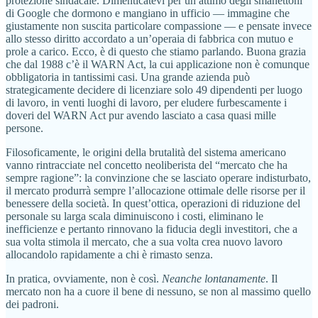
protezione sindacale. Dimenticatevi per un attimo degli smanettoni
di Google che dormono e mangiano in ufficio — immagine che
giustamente non suscita particolare compassione — e pensate invece
allo stesso diritto accordato a un’operaia di fabbrica con mutuo e
prole a carico. Ecco, è di questo che stiamo parlando. Buona grazia
che dal 1988 c’è il WARN Act, la cui applicazione non è comunque
obbligatoria in tantissimi casi. Una grande azienda può
strategicamente decidere di licenziare solo 49 dipendenti per luogo
di lavoro, in venti luoghi di lavoro, per eludere furbescamente i
doveri del WARN Act pur avendo lasciato a casa quasi mille
persone.
Filosoficamente, le origini della brutalità del sistema americano
vanno rintracciate nel concetto neoliberista del “mercato che ha
sempre ragione”: la convinzione che se lasciato operare indisturbato,
il mercato produrrà sempre l’allocazione ottimale delle risorse per il
benessere della società. In quest’ottica, operazioni di riduzione del
personale su larga scala diminuiscono i costi, eliminano le
inefficienze e pertanto rinnovano la fiducia degli investitori, che a
sua volta stimola il mercato, che a sua volta crea nuovo lavoro
allocandolo rapidamente a chi è rimasto senza.
In pratica, ovviamente, non è così.
Neanche lontanamente
. Il
mercato non ha a cuore il bene di nessuno, se non al massimo quello
dei padroni.