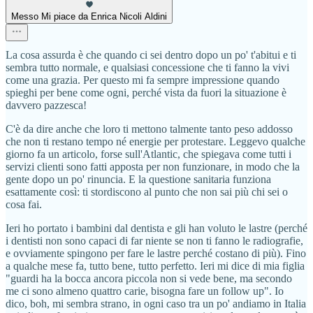
Messo Mi piace da Enrica Nicoli Aldini
La cosa assurda è che quando ci sei dentro dopo un po' t'abitui e ti
sembra tutto normale, e qualsiasi concessione che ti fanno la vivi
come una grazia. Per questo mi fa sempre impressione quando
spieghi per bene come ogni, perché vista da fuori la situazione è
davvero pazzesca!
C'è da dire anche che loro ti mettono talmente tanto peso addosso
che non ti restano tempo né energie per protestare. Leggevo qualche
giorno fa un articolo, forse sull'Atlantic, che spiegava come tutti i
servizi clienti sono fatti apposta per non funzionare, in modo che la
gente dopo un po' rinuncia. E la questione sanitaria funziona
esattamente così: ti stordiscono al punto che non sai più chi sei o
cosa fai.
Ieri ho portato i bambini dal dentista e gli han voluto le lastre (perché
i dentisti non sono capaci di far niente se non ti fanno le radiografie,
e ovviamente spingono per fare le lastre perché costano di più). Fino
a qualche mese fa, tutto bene, tutto perfetto. Ieri mi dice di mia figlia
"guardi ha la bocca ancora piccola non si vede bene, ma secondo
me ci sono almeno quattro carie, bisogna fare un follow up". Io
dico, boh, mi sembra strano, in ogni caso tra un po' andiamo in Italia