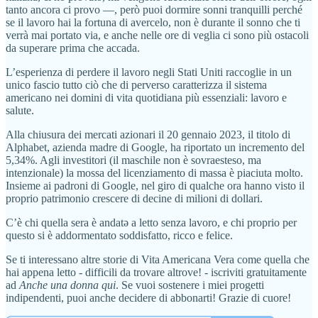
tanto ancora ci provo —, però puoi dormire sonni tranquilli perché
se il lavoro hai la fortuna di avercelo, non è durante il sonno che ti
verrà mai portato via, e anche nelle ore di veglia ci sono più ostacoli
da superare prima che accada.
L’esperienza di perdere il lavoro negli Stati Uniti raccoglie in un
unico fascio tutto ciò che di perverso caratterizza il sistema
americano nei domini di vita quotidiana più essenziali: lavoro e
salute.
Alla chiusura dei mercati azionari il 20 gennaio 2023, il titolo di
Alphabet, azienda madre di Google, ha riportato un incremento del
5,34%. Agli investitori (il maschile non è sovraesteso, ma
intenzionale) la mossa del licenziamento di massa è piaciuta molto.
Insieme ai padroni di Google, nel giro di qualche ora hanno visto il
proprio patrimonio crescere di decine di milioni di dollari.
C’è chi quella sera è andatə a letto senza lavoro, e chi proprio per
questo si è addormentato soddisfatto, ricco e felice.
Se ti interessano altre storie di Vita Americana Vera come quella che
hai appena letto - difficili da trovare altrove! - iscriviti gratuitamente
ad
Anche una donna qui
. Se vuoi sostenere i miei progetti
indipendenti, puoi anche decidere di abbonarti! Grazie di cuore!