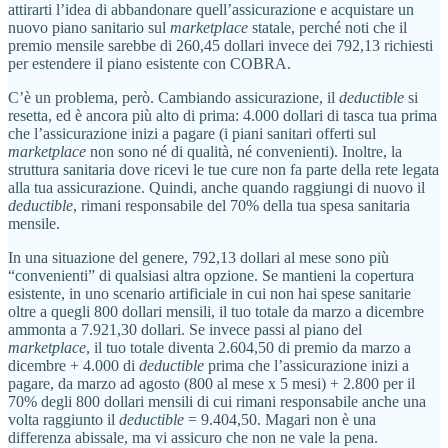
attirarti l’idea di abbandonare quell’assicurazione e acquistare un
nuovo piano sanitario sul
marketplace
statale, perché noti che il
premio mensile sarebbe di 260,45 dollari invece dei 792,13 richiesti
per estendere il piano esistente con COBRA.
C’è un problema, però. Cambiando assicurazione, il
deductible
si
resetta, ed è ancora più alto di prima: 4.000 dollari di tasca tua prima
che l’assicurazione inizi a pagare (i piani sanitari offerti sul
marketplace
non sono né di qualità, né convenienti). Inoltre, la
struttura sanitaria dove ricevi le tue cure non fa parte della rete legata
alla tua assicurazione. Quindi, anche quando raggiungi di nuovo il
deductible
, rimani responsabile del 70% della tua spesa sanitaria
mensile.
In una situazione del genere, 792,13 dollari al mese sono più
“convenienti” di qualsiasi altra opzione. Se mantieni la copertura
esistente, in uno scenario artificiale in cui non hai spese sanitarie
oltre a quegli 800 dollari mensili, il tuo totale da marzo a dicembre
ammonta a 7.921,30 dollari. Se invece passi al piano del
marketplace
, il tuo totale diventa 2.604,50 di premio da marzo a
dicembre + 4.000 di
deductible
prima che l’assicurazione inizi a
pagare, da marzo ad agosto (800 al mese x 5 mesi) + 2.800 per il
70% degli 800 dollari mensili di cui rimani responsabile anche una
volta raggiunto il
deductible
= 9.404,50. Magari non è una
differenza abissale, ma vi assicuro che non ne vale la pena.