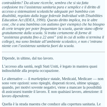
contraddetto? Da alcune ricerche, sembra che si sia fatta
confusione tra l’assistenza sanitaria pura e semplice e il diritto di
accesso a sistemazioni scolastiche adeguate per bambinə con
disabilità, regolato dalla legge federale Individual with Disabilities
Education Act (IDEA, 1990). Questo diritto implica, tra le altre
cose, che a una bambina con autismo (per esempio) che ha bisogno
di certe terapie per poter frequentare la scuola, queste siano offerte
gratuitamente dalla scuola. Si tratta certamente di forme di
“assistenza gratuita fino a 22 anni” (età in cui di solito si termina il
college), ma sono limitate all’ambiente scolastico, e non c’entrano
niente con l’assistenza sanitaria fuori da scuola.
Dipende, in ultimo, dal tuo lavoro.
L’accesso alla sanità, negli Stati Uniti, è legato in maniera quasi
indissolubile alla propria occupazione.
Le alternative — il
marketplace
statale, Medicaid, Medicare — non
sono vere opzioni: sono ripieghi, disperati ricorsi, ultime spiagge,
quando, per motivi sovente negativi, viene a mancare la possibilità
di assicurarsi tramite il lavoro. E non qualsiasi lavoro, attenzione: il
lavoro
dipendente
.
Quella è la strada maestra che conduce alla copertura sanitaria. Le