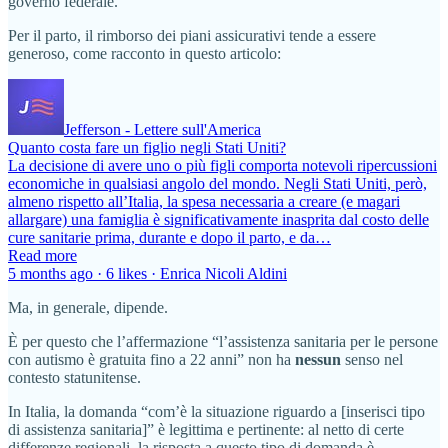
governo federale.
Per il parto, il rimborso dei piani assicurativi tende a essere
generoso, come racconto in questo articolo:
Jefferson - Lettere sull'America
Quanto costa fare un figlio negli Stati Uniti?
La decisione di avere uno o più figli comporta notevoli ripercussioni
economiche in qualsiasi angolo del mondo. Negli Stati Uniti, però,
almeno rispetto all’Italia, la spesa necessaria a creare (e magari
allargare) una famiglia è significativamente inasprita dal costo delle
cure sanitarie prima, durante e dopo il parto, e da…
Read more
5 months ago · 6 likes · Enrica Nicoli Aldini
Ma, in generale, dipende.
È per questo che l’affermazione “l’assistenza sanitaria per le persone
con autismo è gratuita fino a 22 anni” non ha
nessun
senso nel
contesto statunitense.
In Italia, la domanda “com’è la situazione riguardo a [inserisci tipo
di assistenza sanitaria]” è legittima e pertinente: al netto di certe
differenze regionali, la risposta a questo tipo di domanda è