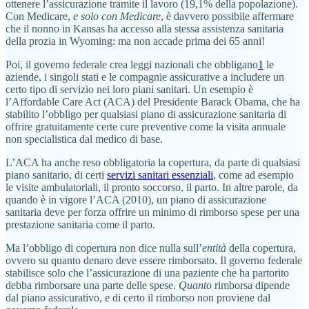
ottenere l’assicurazione tramite il lavoro (19,1% della popolazione).
Con Medicare,
e solo con Medicare
, è davvero possibile affermare
che il nonno in Kansas ha accesso alla stessa assistenza sanitaria
della prozia in Wyoming: ma non accade prima dei 65 anni!
Poi, il governo federale crea leggi nazionali che obbligano
1
le
aziende, i singoli stati e le compagnie assicurative a includere un
certo tipo di servizio nei loro piani sanitari. Un esempio è
l’Affordable Care Act (ACA) del Presidente Barack Obama, che ha
stabilito l’obbligo per qualsiasi piano di assicurazione sanitaria di
offrire gratuitamente certe cure preventive come la visita annuale
non specialistica dal medico di base.
L’ACA ha anche reso obbligatoria la copertura, da parte di qualsiasi
piano sanitario, di certi
servizi sanitari essenziali
, come ad esempio
le visite ambulatoriali, il pronto soccorso, il parto. In altre parole, da
quando è in vigore l’ACA (2010), un piano di assicurazione
sanitaria deve per forza offrire un minimo di rimborso spese per una
prestazione sanitaria come il parto.
Ma l’obbligo di copertura non dice nulla sull’
entità
della copertura,
ovvero su quanto denaro deve essere rimborsato. Il governo federale
stabilisce solo che l’assicurazione di una paziente che ha partorito
debba rimborsare una parte delle spese.
Quanto
rimborsa dipende
dal piano assicurativo, e di certo il rimborso non proviene dal