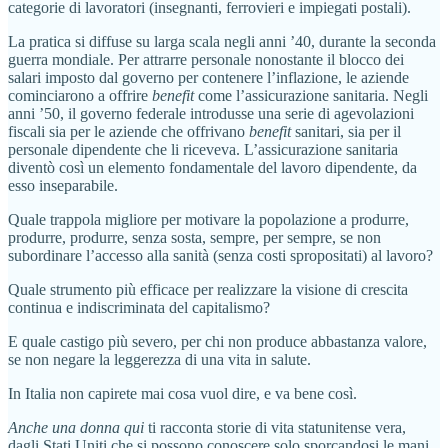
categorie di lavoratori (insegnanti, ferrovieri e impiegati postali).
La pratica si diffuse su larga scala negli anni ’40, durante la seconda
guerra mondiale. Per attrarre personale nonostante il blocco dei
salari imposto dal governo per contenere l’inflazione, le aziende
cominciarono a offrire
benefit
come l’assicurazione sanitaria. Negli
anni ’50, il governo federale introdusse una serie di agevolazioni
fiscali sia per le aziende che offrivano
benefit
sanitari, sia per il
personale dipendente che li riceveva. L’assicurazione sanitaria
diventò così un elemento fondamentale del lavoro dipendente, da
esso inseparabile.
Quale trappola migliore per motivare la popolazione a produrre,
produrre, produrre, senza sosta, sempre, per sempre, se non
subordinare l’accesso alla sanità (senza costi spropositati) al lavoro?
Quale strumento più efficace per realizzare la visione di crescita
continua e indiscriminata del capitalismo?
E quale castigo più severo, per chi non produce abbastanza valore,
se non negare la leggerezza di una vita in salute.
In Italia non capirete mai cosa vuol dire, e va bene così.
Anche una donna qui
ti racconta storie di vita statunitense vera,
dagli Stati Uniti che si possono conoscere solo sporcandosi le mani