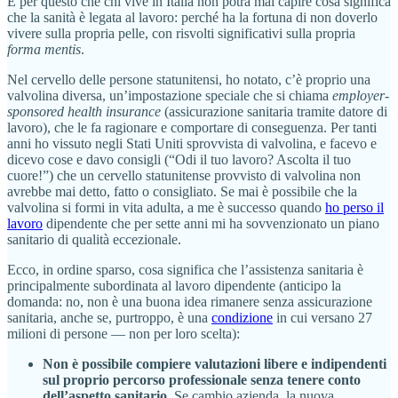
È per questo che chi vive in Italia non potrà mai capire cosa significa
che la sanità è legata al lavoro: perché ha la fortuna di non doverlo
vivere sulla propria pelle, con risvolti significativi sulla propria
forma mentis
.
Nel cervello delle persone statunitensi, ho notato, c’è proprio una
valvolina diversa, un’impostazione speciale che si chiama
employer-
sponsored health insurance
(assicurazione sanitaria tramite datore di
lavoro), che le fa ragionare e comportare di conseguenza. Per tanti
anni ho vissuto negli Stati Uniti sprovvista di valvolina, e facevo e
dicevo cose e davo consigli (“Odi il tuo lavoro? Ascolta il tuo
cuore!”) che un cervello statunitense provvisto di valvolina non
avrebbe mai detto, fatto o consigliato. Se mai è possibile che la
valvolina si formi in vita adulta, a me è successo quando
ho perso il
lavoro
dipendente che per sette anni mi ha sovvenzionato un piano
sanitario di qualità eccezionale.
Ecco, in ordine sparso, cosa significa che l’assistenza sanitaria è
principalmente subordinata al lavoro dipendente (anticipo la
domanda: no, non è una buona idea rimanere senza assicurazione
sanitaria, anche se, purtroppo, è una
condizione
in cui versano 27
milioni di persone — non per loro scelta):
Non è possibile compiere valutazioni libere e indipendenti
sul proprio percorso professionale senza tenere conto
dell’aspetto sanitario.
Se cambio azienda, la nuova