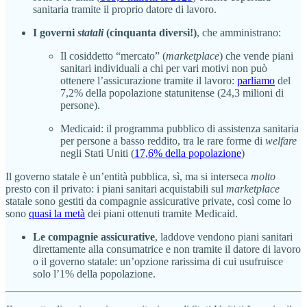
sanitaria tramite il proprio datore di lavoro.
I governi
statali
(cinquanta diversi!)
, che amministrano:
Il cosiddetto “mercato” (
marketplace
) che vende piani
sanitari individuali a chi per vari motivi non può
ottenere l’assicurazione tramite il lavoro:
parliamo
del
7,2% della popolazione statunitense (24,3 milioni di
persone).
Medicaid: il programma pubblico di assistenza sanitaria
per persone a basso reddito, tra le rare forme di
welfare
negli Stati Uniti (
17,6% della popolazione
)
Il governo statale è un’entità pubblica, sì, ma si interseca
molto
presto con il privato: i piani sanitari acquistabili sul
marketplace
statale sono gestiti da compagnie assicurative private, così come lo
sono
quasi la metà
dei piani ottenuti tramite Medicaid.
Le compagnie assicurative
, laddove vendono piani sanitari
direttamente alla consumatrice e non tramite il datore di lavoro
o il governo statale: un’opzione rarissima di cui usufruisce
solo l’1% della popolazione.