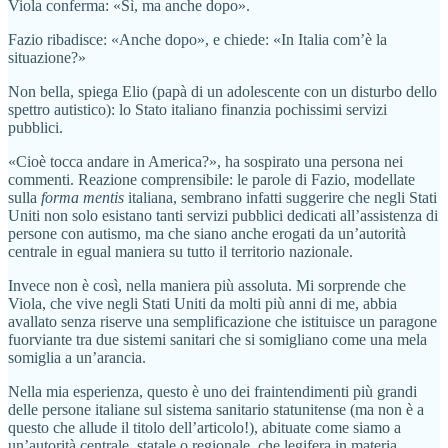
Viola conferma: «Sì, ma anche dopo».
Fazio ribadisce: «Anche dopo», e chiede: «In Italia com’è la
situazione?»
Non bella, spiega Elio (papà di un adolescente con un disturbo dello
spettro autistico): lo Stato italiano finanzia pochissimi servizi
pubblici.
«Cioè tocca andare in America?», ha sospirato una persona nei
commenti. Reazione comprensibile: le parole di Fazio, modellate
sulla
forma mentis
italiana, sembrano infatti suggerire che negli Stati
Uniti non solo esistano tanti servizi pubblici dedicati all’assistenza di
persone con autismo, ma che siano anche erogati da un’autorità
centrale in egual maniera su tutto il territorio nazionale.
Invece non è così, nella maniera più assoluta. Mi sorprende che
Viola, che vive negli Stati Uniti da molti più anni di me, abbia
avallato senza riserve una semplificazione che istituisce un paragone
fuorviante tra due sistemi sanitari che si somigliano come una mela
somiglia a un’arancia.
Nella mia esperienza, questo è uno dei fraintendimenti più grandi
delle persone italiane sul sistema sanitario statunitense (ma non è a
questo che allude il titolo dell’articolo!), abituate come siamo a
un’autorità centrale, statale o regionale, che legifera in materia