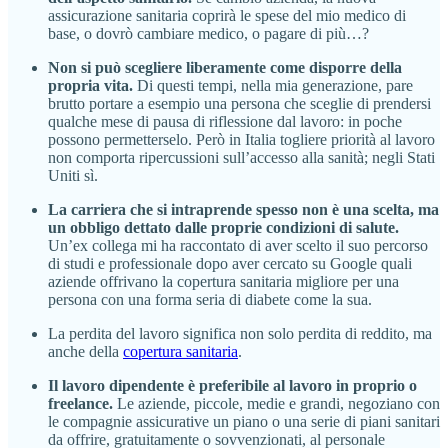
assicurazione sanitaria coprirà le spese del mio medico di
base, o dovrò cambiare medico, o pagare di più…?
Non si può scegliere liberamente come disporre della
propria vita.
Di questi tempi, nella mia generazione, pare
brutto portare a esempio una persona che sceglie di prendersi
qualche mese di pausa di riflessione dal lavoro: in poche
possono permetterselo. Però in Italia togliere priorità al lavoro
non comporta ripercussioni sull’accesso alla sanità; negli Stati
Uniti sì.
La carriera che si intraprende spesso non è una scelta, ma
un obbligo dettato dalle proprie condizioni di salute.
Un’ex collega mi ha raccontato di aver scelto il suo percorso
di studi e professionale dopo aver cercato su Google quali
aziende offrivano la copertura sanitaria migliore per una
persona con una forma seria di diabete come la sua.
La perdita del lavoro significa non solo perdita di reddito, ma
anche della
copertura sanitaria
.
Il lavoro dipendente è preferibile al lavoro in proprio o
freelance.
Le aziende, piccole, medie e grandi, negoziano con
le compagnie assicurative un piano o una serie di piani sanitari
da offrire, gratuitamente o sovvenzionati, al personale