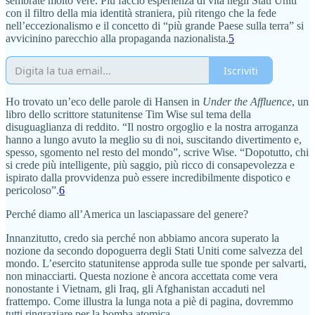
sembrate molto vere. Più faccio esperienza di vita negli Stati Uniti
con il filtro della mia identità straniera, più ritengo che la fede
nell’eccezionalismo e il concetto di “più grande Paese sulla terra” si
avvicinino parecchio alla propaganda nazionalista.
5
Iscriviti
Ho trovato un’eco delle parole di Hansen in
Under the Affluence
, un
libro dello scrittore statunitense Tim Wise sul tema della
disuguaglianza di reddito. “Il nostro orgoglio e la nostra arroganza
hanno a lungo avuto la meglio su di noi, suscitando divertimento e,
spesso, sgomento nel resto del mondo”, scrive Wise. “Dopotutto, chi
si crede più intelligente, più saggio, più ricco di consapevolezza e
ispirato dalla provvidenza può essere incredibilmente dispotico e
pericoloso”.
6
Perché diamo all’America un lasciapassare del genere?
Innanzitutto, credo sia perché non abbiamo ancora superato la
nozione da secondo dopoguerra degli Stati Uniti come salvezza del
mondo. L’esercito statunitense approda sulle tue sponde per salvarti,
non minacciarti. Questa nozione è ancora accettata come vera
nonostante i Vietnam, gli Iraq, gli Afghanistan accaduti nel
frattempo. Come illustra la lunga nota a piè di pagina, dovremmo
tutti ringraziare per la bomba atomica.