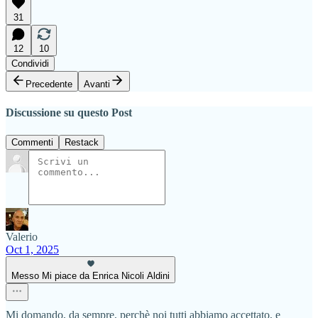
31
12
10
Condividi
Precedente
Avanti
Discussione su questo Post
Commenti
Restack
Valerio
Oct 1, 2025
Messo Mi piace da Enrica Nicoli Aldini
Mi domando, da sempre, perchè noi tutti abbiamo accettato, e