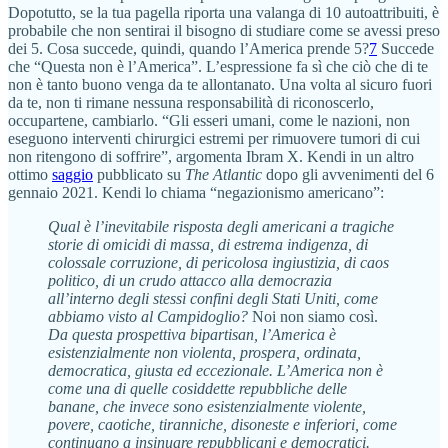
Dopotutto, se la tua pagella riporta una valanga di 10 autoattribuiti, è
probabile che non sentirai il bisogno di studiare come se avessi preso
dei 5. Cosa succede, quindi, quando l’America prende 5?
7
Succede
che “Questa non è l’America”. L’espressione fa sì che ciò che di te
non è tanto buono venga da te allontanato. Una volta al sicuro fuori
da te, non ti rimane nessuna responsabilità di riconoscerlo,
occupartene, cambiarlo. “Gli esseri umani, come le nazioni, non
eseguono interventi chirurgici estremi per rimuovere tumori di cui
non ritengono di soffrire”, argomenta Ibram X. Kendi in un altro
ottimo
saggio
pubblicato su
The Atlantic
dopo gli avvenimenti del 6
gennaio 2021. Kendi lo chiama “negazionismo americano”:
Qual è l’inevitabile risposta degli americani a tragiche
storie di omicidi di massa, di estrema indigenza, di
colossale corruzione, di pericolosa ingiustizia, di caos
politico, di un crudo attacco alla democrazia
all’interno degli stessi confini degli Stati Uniti, come
abbiamo visto al Campidoglio?
Noi non siamo così.
Da questa prospettiva bipartisan, l’America è
esistenzialmente non violenta, prospera, ordinata,
democratica, giusta ed eccezionale. L’America non è
come una di quelle cosiddette repubbliche delle
banane, che invece sono esistenzialmente violente,
povere, caotiche, tiranniche, disoneste e inferiori, come
continuano a insinuare repubblicani e democratici.