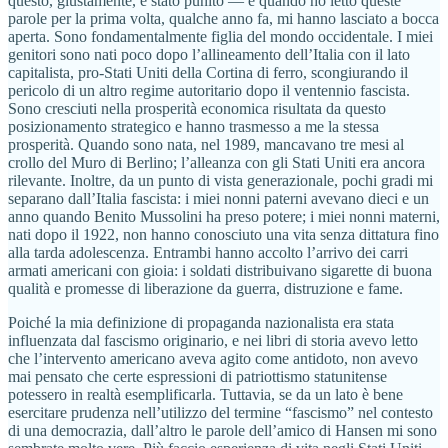
questo, giustamente, è stato punito — e quando ho letto queste
parole per la prima volta, qualche anno fa, mi hanno lasciato a bocca
aperta. Sono fondamentalmente figlia del mondo occidentale. I miei
genitori sono nati poco dopo l’allineamento dell’Italia con il lato
capitalista, pro-Stati Uniti della Cortina di ferro, scongiurando il
pericolo di un altro regime autoritario dopo il ventennio fascista.
Sono cresciuti nella prosperità economica risultata da questo
posizionamento strategico e hanno trasmesso a me la stessa
prosperità. Quando sono nata, nel 1989, mancavano tre mesi al
crollo del Muro di Berlino; l’alleanza con gli Stati Uniti era ancora
rilevante. Inoltre, da un punto di vista generazionale, pochi gradi mi
separano dall’Italia fascista: i miei nonni paterni avevano dieci e un
anno quando Benito Mussolini ha preso potere; i miei nonni materni,
nati dopo il 1922, non hanno conosciuto una vita senza dittatura fino
alla tarda adolescenza. Entrambi hanno accolto l’arrivo dei carri
armati americani con gioia: i soldati distribuivano sigarette di buona
qualità e promesse di liberazione da guerra, distruzione e fame.
Poiché la mia definizione di propaganda nazionalista era stata
influenzata dal fascismo originario, e nei libri di storia avevo letto
che l’intervento americano aveva agito come antidoto, non avevo
mai pensato che certe espressioni di patriottismo statunitense
potessero in realtà esemplificarla. Tuttavia, se da un lato è bene
esercitare prudenza nell’utilizzo del termine “fascismo” nel contesto
di una democrazia, dall’altro le parole dell’amico di Hansen mi sono