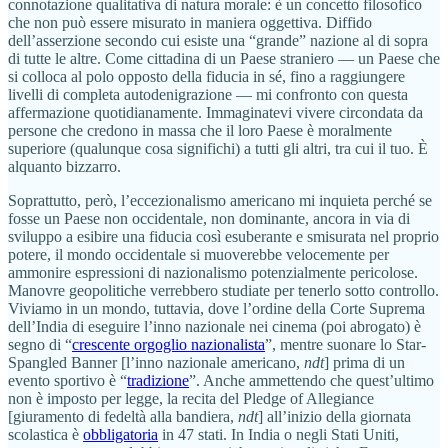
connotazione qualitativa di natura morale: è un concetto filosofico
che non può essere misurato in maniera oggettiva. Diffido
dell’asserzione secondo cui esiste una “grande” nazione al di sopra
di tutte le altre. Come cittadina di un Paese straniero — un Paese che
si colloca al polo opposto della fiducia in sé, fino a raggiungere
livelli di completa autodenigrazione — mi confronto con questa
affermazione quotidianamente. Immaginatevi vivere circondata da
persone che credono in massa che il loro Paese è moralmente
superiore (qualunque cosa significhi) a tutti gli altri, tra cui il tuo. È
alquanto bizzarro.
Soprattutto, però, l’eccezionalismo americano mi inquieta perché se
fosse un Paese non occidentale, non dominante, ancora in via di
sviluppo a esibire una fiducia così esuberante e smisurata nel proprio
potere, il mondo occidentale si muoverebbe velocemente per
ammonire espressioni di nazionalismo potenzialmente pericolose.
Manovre geopolitiche verrebbero studiate per tenerlo sotto controllo.
Viviamo in un mondo, tuttavia, dove l’ordine della Corte Suprema
dell’India di eseguire l’inno nazionale nei cinema (poi abrogato) è
segno di “
crescente orgoglio nazionalista
”, mentre suonare lo Star-
Spangled Banner [l’inno nazionale americano,
ndt
] prima di un
evento sportivo è “
tradizione
”. Anche ammettendo che quest’ultimo
non è imposto per legge, la recita del Pledge of Allegiance
[giuramento di fedeltà alla bandiera,
ndt
] all’inizio della giornata
scolastica è
obbligatoria
in 47 stati. In India o negli Stati Uniti,