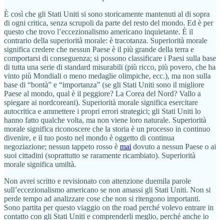
È così che gli Stati Uniti si sono storicamente mantenuti al di sopra
di ogni critica, senza scrupoli da parte del resto del mondo. Ed è per
questo che trovo l’eccezionalismo americano inquietante. È il
contrario della superiorità morale: è tracotanza. Superiorità morale
significa credere che nessun Paese è il più grande della terra e
comportarsi di conseguenza; si possono classificare i Paesi sulla base
di tutta una serie di standard misurabili (più ricco, più povero, che ha
vinto più Mondiali o meno medaglie olimpiche, ecc.), ma non sulla
base di “bontà” e “importanza” (se gli Stati Uniti sono il migliore
Paese al mondo, qual è il peggiore? La Corea del Nord? Vallo a
spiegare ai nordcoreani). Superiorità morale significa esercitare
autocritica e ammettere i propri errori strategici; gli Stati Uniti lo
hanno fatto qualche volta, ma non viene loro naturale. Superiorità
morale significa riconoscere che la storia è un processo in continuo
divenire, e il tuo posto nel mondo è oggetto di continua
negoziazione; nessun tappeto rosso è
mai
dovuto a nessun Paese o ai
suoi cittadini (soprattutto se raramente ricambiato). Superiorità
morale significa umiltà.
Non avrei scritto e revisionato con attenzione duemila parole
sull’eccezionalismo americano se non amassi gli Stati Uniti. Non si
perde tempo ad analizzare cose che non si ritengono importanti.
Sono partita per questo viaggio on the road perché volevo entrare in
contatto con gli Stati Uniti e comprenderli meglio, perché anche io