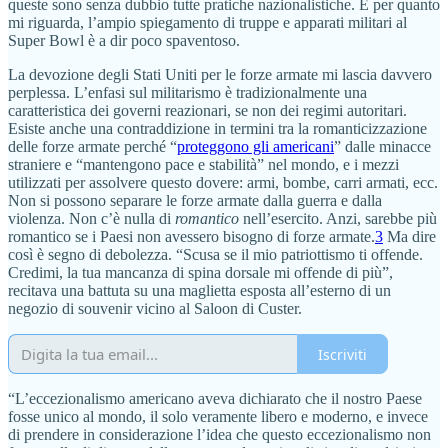
queste sono senza dubbio tutte pratiche nazionalistiche. E per quanto
mi riguarda, l’ampio spiegamento di truppe e apparati militari al
Super Bowl è a dir poco spaventoso.
La devozione degli Stati Uniti per le forze armate mi lascia davvero
perplessa. L’enfasi sul militarismo è tradizionalmente una
caratteristica dei governi reazionari, se non dei regimi autoritari.
Esiste anche una contraddizione in termini tra la romanticizzazione
delle forze armate perché “
proteggono gli americani
” dalle minacce
straniere e “mantengono pace e stabilità” nel mondo, e i mezzi
utilizzati per assolvere questo dovere: armi, bombe, carri armati, ecc.
Non si possono separare le forze armate dalla guerra e dalla
violenza. Non c’è nulla di
romantico
nell’esercito. Anzi, sarebbe più
romantico se i Paesi non avessero bisogno di forze armate.
3
Ma dire
così è segno di debolezza. “Scusa se il mio patriottismo ti offende.
Credimi, la tua mancanza di spina dorsale mi offende di più”,
recitava una battuta su una maglietta esposta all’esterno di un
negozio di souvenir vicino al Saloon di Custer.
Iscriviti
“L’eccezionalismo americano aveva dichiarato che il nostro Paese
fosse unico al mondo, il solo veramente libero e moderno, e invece
di prendere in considerazione l’idea che questo eccezionalismo non