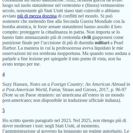
luogo sul suolo statunitense nel ventesimo e (finora) ventunesimo
secolo, nonostante gli Stati Uniti siano stati coinvolti o abbiano
avviato
più di mezza dozzina
di conflitti nel mondo. Si può
sostenere che mettendo fine alla Seconda Guerra Mondiale con la
bomba atomica, le forze armate statunitensi hanno assolto il loro
compito: proteggere la cittadinanza in patria. Non importa se lo
hanno fatto ammazzando più di centomila
civili
giapponesi come
punizione finale per l’uccisione di più di duemila
militari
a Pearl
Harbor. La maniera in cui la professoressa aveva liquidato le mie
osservazioni mi era sembrata inopportuna. Ma quando sono andata a
parlarle a fine lezione per spiegarle il mio punto di vista, non ha
avuto tempo per me.
4
Suzy Hansen,
Notes on a Foreign Country: An American Abroad in
a Post-American World
, Farrar, Straus and Giroux, 2017, p. 96-97
(Note su un Paese straniero: un’americana all’estero in un mondo
post-americano; non disponibile in traduzione ufficiale italiana).
5
Ho scritto questo paragrafo nel 2023. Nel 2025, non ritengo più di
dover moderare i toni: negli Stati Uniti, al momento,
l’amministrazione al governo ha instaurato un regime autoritario. Le