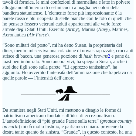
tavoli di formica, le mini confezioni di marmellata e latte in polvere
alloggiano all’interno di cestini cuciti a maglia nei colori della
bandiera statunitense. L’elemento forse più impressionante è la
parete rossa e blu ricoperta di stelle bianche con le foto di quelli che
ho pensato fossero veterani caduti appartenenti alle varie forze
armate degli Stati Uniti: Esercito (
Army
), Marina (
Navy
), Marines,
Aeronautica (
Air Force
).
“Sono militari del posto”, mi ha detto Susan, la proprietaria del
diner, mentre mi serviva una colazione di uova strapazzate, croccanti
strisce di bacon, una generosa porzione di
hash browns
2
e pane da
toast ben imburrato. Sono ancora vivi, ha spiegato Susan; anche i
suoi due figli sono sulla parete. “Li apprezzo tantissimo”, ha
aggiunto. Ho avvertito l’intensità dell’ammirazione che trapelava da
quelle parole — l’intensità dell’amore.
Da straniera negli Stati Uniti, mi mettono a disagio le forme di
patriottismo americano fondate sull’idea di eccezionalismo.
L’autodefinizione di “più grande Paese sulla terra” (
greatest country
on earth
) mi dà molto fastidio, e parliamoci chiaro: proviene da
destra tanto quanto da sinistra. “Grande”, in questo contesto, ha una