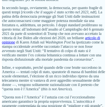
In secondo luogo, ovviamente, la democrazia, per quanto fragile di
questi tempi [
ricordo che il saggio è stato scritto nel 2023, ndt
]. La
patina della democrazia protegge gli Stati Uniti dalle insinuazioni
che autoconsacrarsi come maggiore potenza mondiale sia una
forzatura o, addirittura, un pericolo. I doppi standard proliferano su
questo tema: all’indomani dell’assalto al Campidoglio del 6 gennaio
2021 da parte di sostenitori di Trump che non avevano accettato la
vittoria di Joe Biden alle elezioni del 2020, un brillante
articolo di
opinione
di Karen Attiah sul
Washington Post
ha ipotizzato come la
stampa occidentale avrebbe raccontato l’attacco se non fosse
avvenuto negli Stati Uniti: “Il tentativo di colpo di stato si è
verificato mentre l’ex colonia britannica continua a lottare con una
risposta disfunzionale alla mortale pandemia da coronavirus”.
Infine, e soprattutto, perché quando delle cose brutte succedono in
America — tentati colpi di stato, sparatorie di massa di bambini delle
scuole elementari, l’elezione di un ricco individuo ripreso da una
telecamera mentre si vantava di aver aggredito sessualmente delle
donne —, vengono solitamente razionalizzate con il pretesto che
“questa non è l’America” (
this is not America
).
“Questa non è l’America” è l’astuzia con cui l’eccezionalismo
americano garantisce la propria sopravvivenza. L’autocritica è
raramente contemplata da una posizione di “migliore e più grande”.