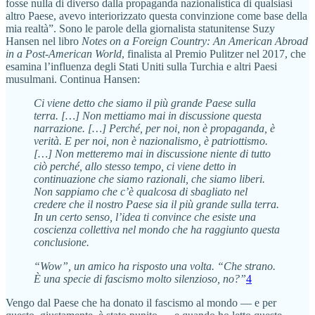
fosse nulla di diverso dalla propaganda nazionalistica di qualsiasi
altro Paese, avevo interiorizzato questa convinzione come base della
mia realtà”. Sono le parole della giornalista statunitense Suzy
Hansen nel libro
Notes on a Foreign Country: An American Abroad
in a Post-American World
, finalista al Premio Pulitzer nel 2017, che
esamina l’influenza degli Stati Uniti sulla Turchia e altri Paesi
musulmani. Continua Hansen:
Ci viene detto che siamo il più grande Paese sulla
terra. […] Non mettiamo mai in discussione questa
narrazione. […] Perché, per noi, non è propaganda, è
verità. E per noi, non è nazionalismo, è patriottismo.
[…] Non metteremo mai in discussione niente di tutto
ciò perché, allo stesso tempo, ci viene detto in
continuazione che siamo razionali, che siamo liberi.
Non sappiamo che c’è qualcosa di sbagliato nel
credere che il nostro Paese sia il più grande sulla terra.
In un certo senso, l’idea ti convince che esiste una
coscienza collettiva nel mondo che ha raggiunto questa
conclusione.
“Wow”, un amico ha risposto una volta. “Che strano.
È una specie di fascismo molto silenzioso, no?”
4
Vengo dal Paese che ha donato il fascismo al mondo — e per