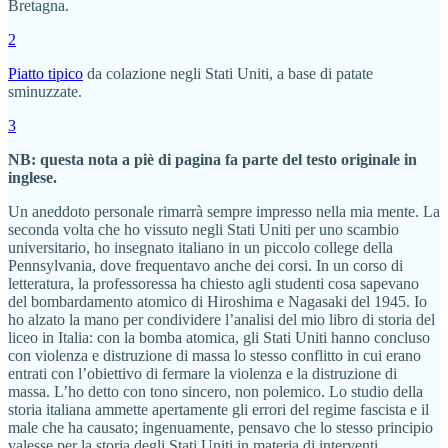
Bretagna.
2
Piatto tipico
da colazione negli Stati Uniti, a base di patate
sminuzzate.
3
NB: questa nota a piè di pagina fa parte del testo originale in
inglese.
Un aneddoto personale rimarrà sempre impresso nella mia mente. La
seconda volta che ho vissuto negli Stati Uniti per uno scambio
universitario, ho insegnato italiano in un piccolo college della
Pennsylvania, dove frequentavo anche dei corsi. In un corso di
letteratura, la professoressa ha chiesto agli studenti cosa sapevano
del bombardamento atomico di Hiroshima e Nagasaki del 1945. Io
ho alzato la mano per condividere l’analisi del mio libro di storia del
liceo in Italia: con la bomba atomica, gli Stati Uniti hanno concluso
con violenza e distruzione di massa lo stesso conflitto in cui erano
entrati con l’obiettivo di fermare la violenza e la distruzione di
massa. L’ho detto con tono sincero, non polemico. Lo studio della
storia italiana ammette apertamente gli errori del regime fascista e il
male che ha causato; ingenuamente, pensavo che lo stesso principio
valesse per la storia degli Stati Uniti in materia di interventi