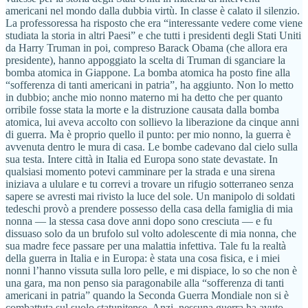
americani nel mondo dalla dubbia virtù. In classe è calato il silenzio.
La professoressa ha risposto che era “interessante vedere come viene
studiata la storia in altri Paesi” e che tutti i presidenti degli Stati Uniti
da Harry Truman in poi, compreso Barack Obama (che allora era
presidente), hanno appoggiato la scelta di Truman di sganciare la
bomba atomica in Giappone. La bomba atomica ha posto fine alla
“sofferenza di tanti americani in patria”, ha aggiunto. Non lo metto
in dubbio; anche mio nonno materno mi ha detto che per quanto
orribile fosse stata la morte e la distruzione causata dalla bomba
atomica, lui aveva accolto con sollievo la liberazione da cinque anni
di guerra. Ma è proprio quello il punto: per mio nonno, la guerra è
avvenuta dentro le mura di casa. Le bombe cadevano dal cielo sulla
sua testa. Intere città in Italia ed Europa sono state devastate. In
qualsiasi momento potevi camminare per la strada e una sirena
iniziava a ululare e tu correvi a trovare un rifugio sotterraneo senza
sapere se avresti mai rivisto la luce del sole. Un manipolo di soldati
tedeschi provò a prendere possesso della casa della famiglia di mia
nonna — la stessa casa dove anni dopo sono cresciuta — e fu
dissuaso solo da un brufolo sul volto adolescente di mia nonna, che
sua madre fece passare per una malattia infettiva. Tale fu la realtà
della guerra in Italia e in Europa: è stata una cosa fisica, e i miei
nonni l’hanno vissuta sulla loro pelle, e mi dispiace, lo so che non è
una gara, ma non penso sia paragonabile alla “sofferenza di tanti
americani in patria” quando la Seconda Guerra Mondiale non si è
combattuta sul suolo statunitense. Anzi, nessuna guerra ha avuto