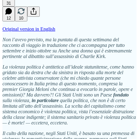
31
12
10
Original version in English
Non l’avevo previsto, ma la puntata di questa settimana del
racconto di viaggio in traduzione che ci accompagna per tutto
settembre e inizio ottobre su Anche una donna qui è estremamente
pertinente al dibattito sull’assassinio di Charlie Kirk.
La violenza politica è antitetica all’ideale statunitense, come hanno
gridato sia da destra che da sinistra in risposta alla morte del
celebre attivista conservatore (che mi chiedo quante persone
conoscessero in Italia prima di questo momento, compresa la
premier Giorgia Meloni che continua a evocarlo in parole, opere e
omissioni)? Ma davvero?! Gli Stati Uniti sono un Paese
fondato
sulla violenza,
in particolare
quella politica, che non è di certo
limitata all’atto dell’assassinio. La scelta del capitalismo come
sistema economico è violenza politica, vista l’essenziale distruzione
della classe indigente; il sistema sanitario privato è violenza politica
— è morte! — eccetera, eccetera.
Il culto della nazione, negli Stati Uniti, è basato su una premessa di
violenza: la romanticizzazione della guerra, permessa agli Stati