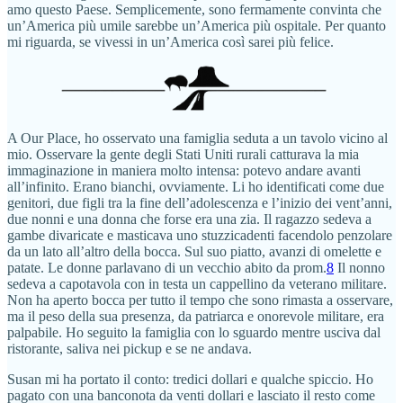
amo questo Paese. Semplicemente, sono fermamente convinta che
un’America più umile sarebbe un’America più ospitale. Per quanto
mi riguarda, se vivessi in un’America così sarei più felice.
A Our Place, ho osservato una famiglia seduta a un tavolo vicino al
mio. Osservare la gente degli Stati Uniti rurali catturava la mia
immaginazione in maniera molto intensa: potevo andare avanti
all’infinito. Erano bianchi, ovviamente. Li ho identificati come due
genitori, due figli tra la fine dell’adolescenza e l’inizio dei vent’anni,
due nonni e una donna che forse era una zia. Il ragazzo sedeva a
gambe divaricate e masticava uno stuzzicadenti facendolo penzolare
da un lato all’altro della bocca. Sul suo piatto, avanzi di omelette e
patate. Le donne parlavano di un vecchio abito da prom.
8
Il nonno
sedeva a capotavola con in testa un cappellino da veterano militare.
Non ha aperto bocca per tutto il tempo che sono rimasta a osservare,
ma il peso della sua presenza, da patriarca e onorevole militare, era
palpabile. Ho seguito la famiglia con lo sguardo mentre usciva dal
ristorante, saliva nei pickup e se ne andava.
Susan mi ha portato il conto: tredici dollari e qualche spiccio. Ho
pagato con una banconota da venti dollari e lasciato il resto come