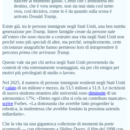
nascere al momento giusto. Credo che l’arbitrarietà del
destino, che è vera sempre, non sia mai stata
così tanto
vera, così decisiva, come lo è da quando sulla scena è
arrivato Donald Trump.
Esiste già, tra le persone immigrate negli Stati Uniti, una ben nutrita
generazione pre-Trump. Intere famiglie create da persone nate
all’estero che sono riuscite a costruire una vita negli Stati Uniti non
perché sono più speciali di altre, ma perché, semplicemente, certe
circostanze anagrafiche hanno permesso loro di intraprendere il
percorso
prima che arrivasse Trump
.
Questo vale sia per chi arriva negli Stati Uniti provenendo da
contesti di vita estremamente svantaggiati, sia per chi emigra per
motivi più privilegiati di studio o lavoro.
Nel 2025, il numero di persone immigrate residenti negli Stati Uniti
è
calato
di un milione e mezzo, da 53,5 milioni a 51,9. Le iscrizioni
di nuovə studentə stranierə alle università sono
diminuite
di un
astronomico 17%: «Dietro ogni cifra si cela un contributo mancato»,
scrive
Forbes. «La dottoranda che avrebbe fatto progredire la
robotica, la studentessa che avrebbe fondato la prossima azienda
miliardaria».
Che la vita sia una gigantesca collezione di momenti da porte
scorrevoli — con riferimento a
Sliding Doors
, il film del 1998 con