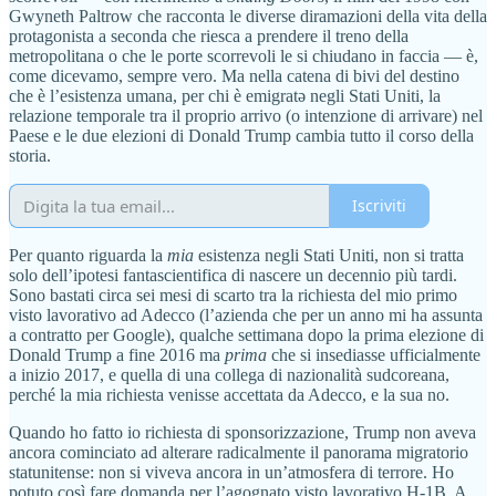
Gwyneth Paltrow che racconta le diverse diramazioni della vita della
protagonista a seconda che riesca a prendere il treno della
metropolitana o che le porte scorrevoli le si chiudano in faccia — è,
come dicevamo, sempre vero. Ma nella catena di bivi del destino
che è l’esistenza umana, per chi è emigratə negli Stati Uniti, la
relazione temporale tra il proprio arrivo (o intenzione di arrivare) nel
Paese e le due elezioni di Donald Trump cambia tutto il corso della
storia.
Iscriviti
Per quanto riguarda la
mia
esistenza negli Stati Uniti, non si tratta
solo dell’ipotesi fantascientifica di nascere un decennio più tardi.
Sono bastati circa sei mesi di scarto tra la richiesta del mio primo
visto lavorativo ad Adecco (l’azienda che per un anno mi ha assunta
a contratto per Google), qualche settimana dopo la prima elezione di
Donald Trump a fine 2016 ma
prima
che si insediasse ufficialmente
a inizio 2017, e quella di una collega di nazionalità sudcoreana,
perché la mia richiesta venisse accettata da Adecco, e la sua no.
Quando ho fatto io richiesta di sponsorizzazione, Trump non aveva
ancora cominciato ad alterare radicalmente il panorama migratorio
statunitense: non si viveva ancora in un’atmosfera di terrore. Ho
potuto così fare domanda per l’agognato visto lavorativo H-1B. A