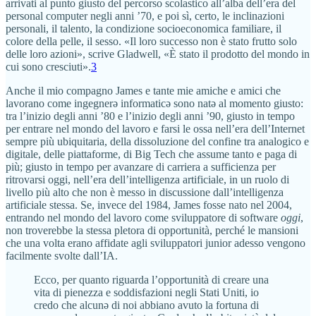
arrivati al punto giusto del percorso scolastico all’alba dell’era del
personal computer negli anni ’70, e poi sì, certo, le inclinazioni
personali, il talento, la condizione socioeconomica familiare, il
colore della pelle, il sesso. «Il loro successo non è stato frutto solo
delle loro azioni», scrive Gladwell, «È stato il prodotto del mondo in
cui sono cresciuti».
3
Anche il mio compagno James e tante mie amiche e amici che
lavorano come ingegnerə informaticə sono natə al momento giusto:
tra l’inizio degli anni ’80 e l’inizio degli anni ’90, giusto in tempo
per entrare nel mondo del lavoro e farsi le ossa nell’era dell’Internet
sempre più ubiquitaria, della dissoluzione del confine tra analogico e
digitale, delle piattaforme, di Big Tech che assume tanto e paga di
più; giusto in tempo per avanzare di carriera a sufficienza per
ritrovarsi oggi, nell’era dell’intelligenza artificiale, in un ruolo di
livello più alto che non è messo in discussione dall’intelligenza
artificiale stessa. Se, invece del 1984, James fosse nato nel 2004,
entrando nel mondo del lavoro come sviluppatore di software
oggi
,
non troverebbe la stessa pletora di opportunità, perché le mansioni
che una volta erano affidate agli sviluppatori junior adesso vengono
facilmente svolte dall’IA.
Ecco, per quanto riguarda l’opportunità di creare una
vita di pienezza e soddisfazioni negli Stati Uniti, io
credo che alcunə di noi abbiano avuto la fortuna di