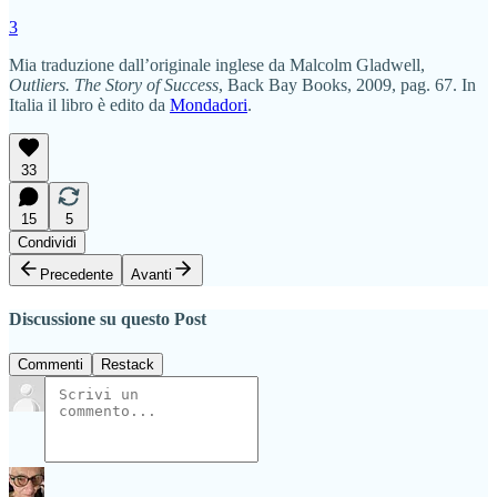
3
Mia traduzione dall’originale inglese da Malcolm Gladwell,
Outliers. The Story of Success
, Back Bay Books, 2009, pag. 67. In
Italia il libro è edito da
Mondadori
.
33
15
5
Condividi
Precedente
Avanti
Discussione su questo Post
Commenti
Restack