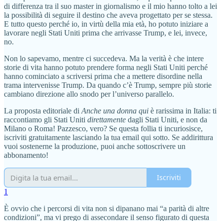
di differenza tra il suo master in giornalismo e il mio hanno tolto a lei
la possibilità di seguire il destino che aveva progettato per se stessa.
E tutto questo perché io, in virtù della mia età, ho potuto iniziare a
lavorare negli Stati Uniti prima che arrivasse Trump, e lei, invece,
no.
Non lo sapevamo, mentre ci succedeva. Ma la verità è che intere
storie di vita hanno potuto prendere forma negli Stati Uniti perché
hanno cominciato a scriversi prima che a mettere disordine nella
trama intervenisse Trump. Da quando c’è Trump, sempre più storie
cambiano direzione allo snodo per l’universo parallelo.
La proposta editoriale di
Anche una donna qui
è rarissima in Italia: ti
raccontiamo gli Stati Uniti
direttamente
dagli Stati Uniti, e non da
Milano o Roma! Pazzesco, vero? Se questa follia ti incuriosisce,
iscriviti gratuitamente lasciando la tua email qui sotto. Se addirittura
vuoi sostenerne la produzione, puoi anche sottoscrivere un
abbonamento!
Iscriviti
1
È ovvio che i percorsi di vita non si dipanano mai “a parità di altre
condizioni”, ma vi prego di assecondare il senso figurato di questa