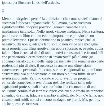
ipotesi per illustrare la tesi dell’articolo.
2
Metto tra virgolette perché la definizione che come società diamo al
successo è falsata e ingannevole. Sul lavoro, avere successo
significherebbe ricoprire posizioni gerarchicamente alte e
guadagnare tanti soldi. Nello sport, vincere medaglie. Nella scrittura,
pubblicare un libro con un editore importante e poi vincere un
premio letterario. Questa definizione in positivo implica che, al
negativo, chi non guadagna tanti soldi o non vince una medaglia
nella propria disciplina sportiva non abbia successo o, peggio, abbia
fallito. Non è così: al di là di tutti i motivi circostanziali e insondabili
che permettono a certe persone di “realizzarsi” più di altre (ne
abbiamo parlato
qui
), o delle leggi del mercato che remunerano certe
professioni più di altre, il successo ha anche una dimensione
estremamente personale. Io, come scrittrice e giornalista, potrei non
arrivare mai alla pubblicazione di un libro o di una firma su una
rivista importante. Però ho creato e porto avanti un progetto
editoriale come
Anche una donna qui
, che realizza tante mie
aspirazioni professionali e ha contribuito alla costruzione di una
bellissima comunità di lettrici e lettori con cui si è creato un rapporto
autentico di stima, fiducia e scambio intellettuale. Non c’è fama, non
ci sono tanti soldi, non si vincono medaglie né premi. Ma, per me,
anche questo è successo.