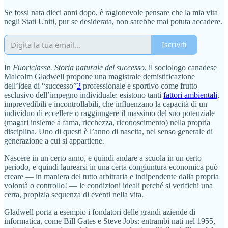
Se fossi nata dieci anni dopo, è ragionevole pensare che la mia vita
negli Stati Uniti, pur se desiderata, non sarebbe mai potuta accadere.
Iscriviti
In
Fuoriclasse. Storia naturale del successo
, il sociologo canadese
Malcolm Gladwell propone una magistrale demistificazione
dell’idea di “successo”
2
professionale e sportivo come frutto
esclusivo dell’impegno individuale: esistono tanti
fattori ambientali
,
imprevedibili e incontrollabili, che influenzano la capacità di un
individuo di eccellere o raggiungere il massimo del suo potenziale
(magari insieme a fama, ricchezza, riconoscimento) nella propria
disciplina. Uno di questi è l’anno di nascita, nel senso generale di
generazione a cui si appartiene.
Nascere in un certo anno, e quindi andare a scuola in un certo
periodo, e quindi laurearsi in una certa congiuntura economica può
creare — in maniera del tutto arbitraria e indipendente dalla propria
volontà o controllo! — le condizioni ideali perché si verifichi una
certa, propizia sequenza di eventi nella vita.
Gladwell porta a esempio i fondatori delle grandi aziende di
informatica, come Bill Gates e Steve Jobs: entrambi nati nel 1955,