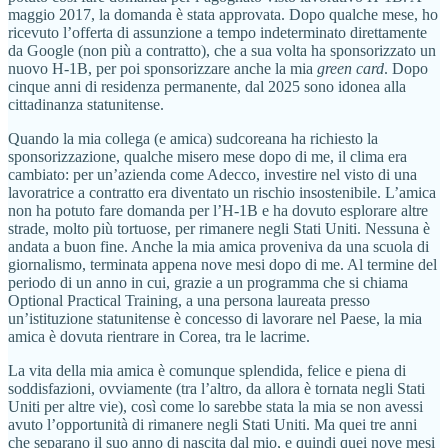
maggio 2017, la domanda è stata approvata. Dopo qualche mese, ho
ricevuto l’offerta di assunzione a tempo indeterminato direttamente
da Google (non più a contratto), che a sua volta ha sponsorizzato un
nuovo H-1B, per poi sponsorizzare anche la mia
green card
. Dopo
cinque anni di residenza permanente, dal 2025 sono idonea alla
cittadinanza statunitense.
Quando la mia collega (e amica) sudcoreana ha richiesto la
sponsorizzazione, qualche misero mese dopo di me, il clima era
cambiato: per un’azienda come Adecco, investire nel visto di una
lavoratrice a contratto era diventato un rischio insostenibile. L’amica
non ha potuto fare domanda per l’H-1B e ha dovuto esplorare altre
strade, molto più tortuose, per rimanere negli Stati Uniti. Nessuna è
andata a buon fine. Anche la mia amica proveniva da una scuola di
giornalismo, terminata appena nove mesi dopo di me. Al termine del
periodo di un anno in cui, grazie a un programma che si chiama
Optional Practical Training, a una persona laureata presso
un’istituzione statunitense è concesso di lavorare nel Paese, la mia
amica è dovuta rientrare in Corea, tra le lacrime.
La vita della mia amica è comunque splendida, felice e piena di
soddisfazioni, ovviamente (tra l’altro, da allora è tornata negli Stati
Uniti per altre vie), così come lo sarebbe stata la mia se non avessi
avuto l’opportunità di rimanere negli Stati Uniti. Ma quei tre anni
che separano il suo anno di nascita dal mio, e quindi quei nove mesi