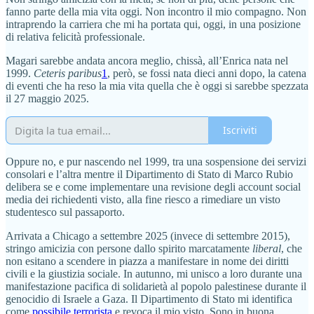
fanno parte della mia vita oggi. Non incontro il mio compagno. Non
intraprendo la carriera che mi ha portata qui, oggi, in una posizione
di relativa felicità professionale.
Magari sarebbe andata ancora meglio, chissà, all’Enrica nata nel
1999.
Ceteris paribus
1
, però, se fossi nata dieci anni dopo, la catena
di eventi che ha reso la mia vita quella che è oggi si sarebbe spezzata
il 27 maggio 2025.
Iscriviti
Oppure no, e pur nascendo nel 1999, tra una sospensione dei servizi
consolari e l’altra mentre il Dipartimento di Stato di Marco Rubio
delibera se e come implementare una revisione degli account social
media dei richiedenti visto, alla fine riesco a rimediare un visto
studentesco sul passaporto.
Arrivata a Chicago a settembre 2025 (invece di settembre 2015),
stringo amicizia con persone dallo spirito marcatamente
liberal
, che
non esitano a scendere in piazza a manifestare in nome dei diritti
civili e la giustizia sociale. In autunno, mi unisco a loro durante una
manifestazione pacifica di solidarietà al popolo palestinese durante il
genocidio di Israele a Gaza. Il Dipartimento di Stato mi identifica
come
possibile terrorista
e revoca il mio visto. Sono in buona