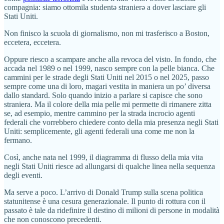
compagnia: siamo ottomila studentə stranierə a dover lasciare gli
Stati Uniti.
Non finisco la scuola di giornalismo, non mi trasferisco a Boston,
eccetera, eccetera.
Oppure riesco a scampare anche alla revoca del visto. In fondo, che
accada nel 1989 o nel 1999, nasco sempre con la pelle bianca. Che
cammini per le strade degli Stati Uniti nel 2015 o nel 2025, passo
sempre come una di loro, magari vestita in maniera un po’ diversa
dallo standard. Solo quando inizio a parlare si capisce che sono
straniera. Ma il colore della mia pelle mi permette di rimanere zitta
se, ad esempio, mentre cammino per la strada incrocio agenti
federali che vorrebbero chiedere conto della mia presenza negli Stati
Uniti: semplicemente, gli agenti federali una come me non la
fermano.
Così, anche nata nel 1999, il diagramma di flusso della mia vita
negli Stati Uniti riesce ad allungarsi di qualche linea nella sequenza
degli eventi.
Ma serve a poco. L’arrivo di Donald Trump sulla scena politica
statunitense è una cesura generazionale. Il punto di rottura con il
passato è tale da ridefinire il destino di milioni di persone in modalità
che non conoscono precedenti.