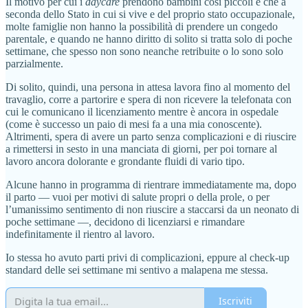
Il motivo per cui i
daycare
prendono bambini così piccoli è che a
seconda dello Stato in cui si vive e del proprio stato occupazionale,
molte famiglie non hanno la possibilità di prendere un congedo
parentale, e quando ne hanno diritto di solito si tratta solo di poche
settimane, che spesso non sono neanche retribuite o lo sono solo
parzialmente.
Di solito, quindi, una persona in attesa lavora fino al momento del
travaglio, corre a partorire e spera di non ricevere la telefonata con
cui le comunicano il licenziamento mentre è ancora in ospedale
(come è successo un paio di mesi fa a una mia conoscente).
Altrimenti, spera di avere un parto senza complicazioni e di riuscire
a rimettersi in sesto in una manciata di giorni, per poi tornare al
lavoro ancora dolorante e grondante fluidi di vario tipo.
Alcune hanno in programma di rientrare immediatamente ma, dopo
il parto — vuoi per motivi di salute propri o della prole, o per
l’umanissimo sentimento di non riuscire a staccarsi da un neonato di
poche settimane —, decidono di licenziarsi e rimandare
indefinitamente il rientro al lavoro.
Io stessa ho avuto parti privi di complicazioni, eppure al check-up
standard delle sei settimane mi sentivo a malapena me stessa.
Iscriviti