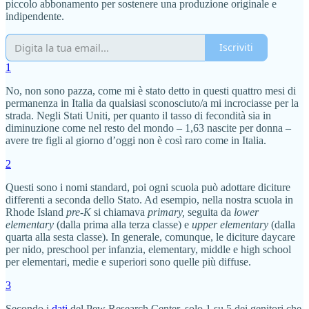
piccolo abbonamento per sostenere una produzione originale e
indipendente.
Iscriviti
1
No, non sono pazza, come mi è stato detto in questi quattro mesi di
permanenza in Italia da qualsiasi sconosciuto/a mi incrociasse per la
strada. Negli Stati Uniti, per quanto il tasso di fecondità sia in
diminuzione come nel resto del mondo – 1,63 nascite per donna –
avere tre figli al giorno d’oggi non è così raro come in Italia.
2
Questi sono i nomi standard, poi ogni scuola può adottare diciture
differenti a seconda dello Stato. Ad esempio, nella nostra scuola in
Rhode Island
pre-K
si chiamava
primary,
seguita da
lower
elementary
(dalla prima alla terza classe) e
upper elementary
(dalla
quarta alla sesta classe). In generale, comunque, le diciture daycare
per nido, preschool per infanzia, elementary, middle e high school
per elementari, medie e superiori sono quelle più diffuse.
3
Secondo i
dati
del Pew Research Center, solo 1 su 5 dei genitori che