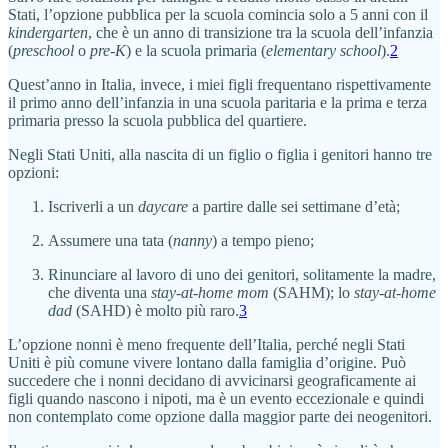
Stati, l’opzione pubblica per la scuola comincia solo a 5 anni con il
kindergarten
, che è un anno di transizione tra la scuola dell’infanzia
(
preschool
o
pre-K
) e la scuola primaria (
elementary school
).
2
Quest’anno in Italia, invece, i miei figli frequentano rispettivamente
il primo anno dell’infanzia in una scuola paritaria e la prima e terza
primaria presso la scuola pubblica del quartiere.
Negli Stati Uniti, alla nascita di un figlio o figlia i genitori hanno tre
opzioni:
Iscriverli a un
daycare
a partire dalle sei settimane d’età;
Assumere una tata (
nanny
) a tempo pieno;
Rinunciare al lavoro di uno dei genitori, solitamente la madre,
che diventa una
stay-at-home mom
(SAHM); lo
stay-at-home
dad
(SAHD) è molto più raro.
3
L’opzione nonni è meno frequente dell’Italia, perché negli Stati
Uniti è più comune vivere lontano dalla famiglia d’origine. Può
succedere che i nonni decidano di avvicinarsi geograficamente ai
figli quando nascono i nipoti, ma è un evento eccezionale e quindi
non contemplato come opzione dalla maggior parte dei neogenitori.