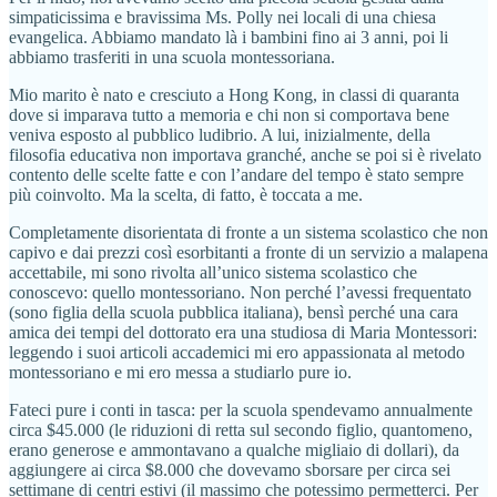
simpaticissima e bravissima Ms. Polly nei locali di una chiesa
evangelica. Abbiamo mandato là i bambini fino ai 3 anni, poi li
abbiamo trasferiti in una scuola montessoriana.
Mio marito è nato e cresciuto a Hong Kong, in classi di quaranta
dove si imparava tutto a memoria e chi non si comportava bene
veniva esposto al pubblico ludibrio. A lui, inizialmente, della
filosofia educativa non importava granché, anche se poi si è rivelato
contento delle scelte fatte e con l’andare del tempo è stato sempre
più coinvolto. Ma la scelta, di fatto, è toccata a me.
Completamente disorientata di fronte a un sistema scolastico che non
capivo e dai prezzi così esorbitanti a fronte di un servizio a malapena
accettabile, mi sono rivolta all’unico sistema scolastico che
conoscevo: quello montessoriano. Non perché l’avessi frequentato
(sono figlia della scuola pubblica italiana), bensì perché una cara
amica dei tempi del dottorato era una studiosa di Maria Montessori:
leggendo i suoi articoli accademici mi ero appassionata al metodo
montessoriano e mi ero messa a studiarlo pure io.
Fateci pure i conti in tasca: per la scuola spendevamo annualmente
circa $45.000 (le riduzioni di retta sul secondo figlio, quantomeno,
erano generose e ammontavano a qualche migliaio di dollari), da
aggiungere ai circa $8.000 che dovevamo sborsare per circa sei
settimane di centri estivi (il massimo che potessimo permetterci. Per