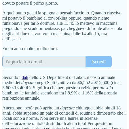
dovuto portare il primo giorno.
A quel punto gettai la spugna e pensai: faccio io. Quando riuscivo
mi portavo il bambino al coworking oppure, quando niente
funzionava per farlo dormire, alle 13:45 lo mettevo in macchina
pregando che si addormentasse, parcheggiavo di fronte alla scuola
degli altri due e lavoravo in macchina dalle 14 alle 15, ora
dell’uscita.
Fu un anno molto, molto duro.
Iscriviti
Secondo i
dati
dello US Department of Labor, il costo annuale
medio dei
daycare
negli Stati Uniti va da $6,552 a $15,600 (circa
5.600-13.400€). Significa che per questo servizio per
un solo
bambino, le famiglie spendono tra l’8,9% e il 16% della propria
retribuzione annuale.
Attenzione, però: può aprire un
daycare
chiunque abbia più di 18
anni, abbia superato un paio di controlli di routine e dimostrato che i
locali sono a norma. Non serve una laurea in scienze
dell’educazione o titolo di studio di alcun tipo! Per questo, in
presenza di educatrici o educatori che si presentano con una laurea,