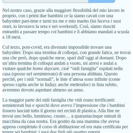
Nel nostro caso, grazie alla maggiore flessibilità del mio lavoro in
proprio, con i primi due bambini ce la siamo cavati con una
babysitter part-time e turni tra me e mio marito (lui faceva i suoi
orari, io lavoravo la sera e nei weekend). Così, siamo riusciti
entrambi a passare tempo coi bambini e li abbiamo mandati a scuola
a 18 mesi.
Col terzo, post-covid, era divenuto impossibile trovare una
babysitter. Dopo una trentina di colloqui, con grande fatica, ne trovai
una che però, dopo qualche mese, sparì dall’oggi al domani. Dopo
un’altra trentina di colloqui andati a vuoto, mi arresi e andai a
visitare qualche
home daycare
, cioè “nidi famiglia” ospitati nella
casa (spesso nel seminterrato) di una persona abilitata. Questo
perché, per i nidi “normali”, le liste d’attesa sono infinite (come
spesso capita anche in Italia): anche mettendoci in lista subito,
avremmo dovuto aspettare almeno un anno.
La maggior parte dei nidi famiglia che vidi erano terrificanti:
seminterrati bui e sporchi dove avevo l’impressione che i bambini
fossero lasciati tutto il giorno nei recinti di plastica. Alla fine ne
trovai uno bello, luminoso, curato… a quarantacinque minuti di
macchina da casa nostra. Era gestito da una mamma che aveva
appena completato il corso di abilitazione ed era stata certificata per
tenere sei bambini: i suoi due figli più quattro esterni.