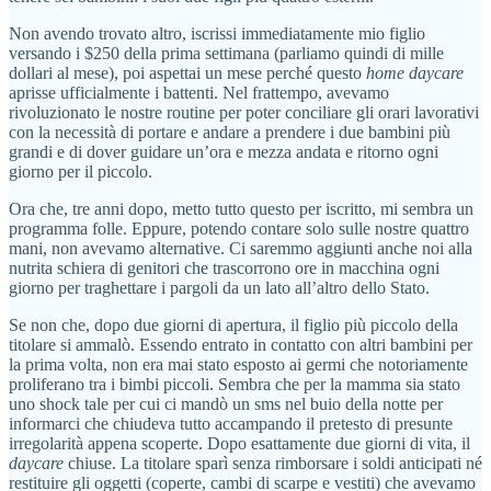
Non avendo trovato altro, iscrissi immediatamente mio figlio
versando i $250 della prima settimana (parliamo quindi di mille
dollari al mese), poi aspettai un mese perché questo
home daycare
aprisse ufficialmente i battenti. Nel frattempo, avevamo
rivoluzionato le nostre routine per poter conciliare gli orari lavorativi
con la necessità di portare e andare a prendere i due bambini più
grandi e di dover guidare un’ora e mezza andata e ritorno ogni
giorno per il piccolo.
Ora che, tre anni dopo, metto tutto questo per iscritto, mi sembra un
programma folle. Eppure, potendo contare solo sulle nostre quattro
mani, non avevamo alternative. Ci saremmo aggiunti anche noi alla
nutrita schiera di genitori che trascorrono ore in macchina ogni
giorno per traghettare i pargoli da un lato all’altro dello Stato.
Se non che, dopo due giorni di apertura, il figlio più piccolo della
titolare si ammalò. Essendo entrato in contatto con altri bambini per
la prima volta, non era mai stato esposto ai germi che notoriamente
proliferano tra i bimbi piccoli. Sembra che per la mamma sia stato
uno shock tale per cui ci mandò un sms nel buio della notte per
informarci che chiudeva tutto accampando il pretesto di presunte
irregolarità appena scoperte. Dopo esattamente due giorni di vita, il
daycare
chiuse. La titolare sparì senza rimborsare i soldi anticipati né
restituire gli oggetti (coperte, cambi di scarpe e vestiti) che avevamo