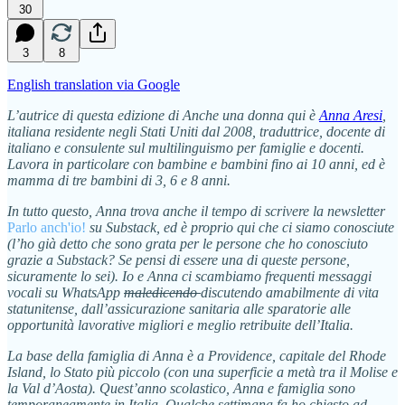
30
3
8
English translation via Google
L’autrice di questa edizione di Anche una donna qui è
Anna Aresi
,
italiana residente negli Stati Uniti dal 2008, traduttrice, docente di
italiano e consulente sul multilinguismo per famiglie e docenti.
Lavora in particolare con bambine e bambini fino ai 10 anni, ed è
mamma di tre bambini di 3, 6 e 8 anni.
In tutto questo, Anna trova anche il tempo di scrivere la newsletter
Parlo anch'io!
su Substack, ed è proprio qui che ci siamo conosciute
(l’ho già detto che sono grata per le persone che ho conosciuto
grazie a Substack? Se pensi di essere una di queste persone,
sicuramente lo sei). Io e Anna ci scambiamo frequenti messaggi
vocali su WhatsApp
maledicendo
discutendo amabilmente di vita
statunitense, dall’assicurazione sanitaria alle sparatorie alle
opportunità lavorative migliori e meglio retribuite dell’Italia.
La base della famiglia di Anna è a Providence, capitale del Rhode
Island, lo Stato più piccolo (con una superficie a metà tra il Molise e
la Val d’Aosta). Quest’anno scolastico, Anna e famiglia sono
temporaneamente in Italia. Qualche settimana fa ho chiesto ad