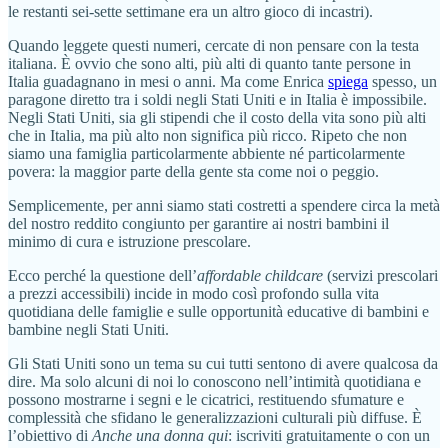
le restanti sei-sette settimane era un altro gioco di incastri).
Quando leggete questi numeri, cercate di non pensare con la testa
italiana. È ovvio che sono alti, più alti di quanto tante persone in
Italia guadagnano in mesi o anni. Ma come Enrica
spiega
spesso, un
paragone diretto tra i soldi negli Stati Uniti e in Italia è impossibile.
Negli Stati Uniti, sia gli stipendi che il costo della vita sono più alti
che in Italia, ma più alto non significa più ricco. Ripeto che non
siamo una famiglia particolarmente abbiente né particolarmente
povera: la maggior parte della gente sta come noi o peggio.
Semplicemente, per anni siamo stati costretti a spendere circa la metà
del nostro reddito congiunto per garantire ai nostri bambini il
minimo di cura e istruzione prescolare.
Ecco perché la questione dell’
affordable childcare
(servizi prescolari
a prezzi accessibili) incide in modo così profondo sulla vita
quotidiana delle famiglie e sulle opportunità educative di bambini e
bambine negli Stati Uniti.
Gli Stati Uniti sono un tema su cui tutti sentono di avere qualcosa da
dire. Ma solo alcuni di noi lo conoscono nell’intimità quotidiana e
possono mostrarne i segni e le cicatrici, restituendo sfumature e
complessità che sfidano le generalizzazioni culturali più diffuse. È
l’obiettivo di
Anche una donna qui
: iscriviti gratuitamente o con un