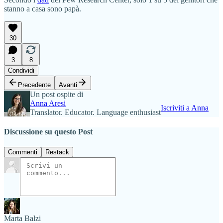
stanno a casa sono papà.
30
3
8
Condividi
Precedente
Avanti
Un post ospite di
Anna Aresi
Iscriviti a Anna
Translator. Educator. Language enthusiast
Discussione su questo Post
Commenti
Restack
Marta Balzi