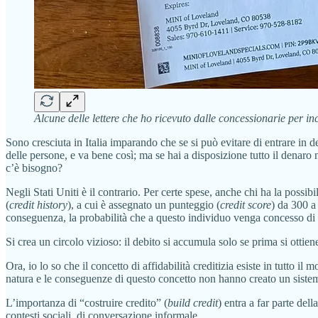
Alcune delle lettere che ho ricevuto dalle concessionarie per 
Sono cresciuta in Italia imparando che se si può evitare di entrare in 
delle persone, e va bene così; ma se hai a disposizione tutto il denaro 
c’è bisogno?
Negli Stati Uniti è il contrario. Per certe spese, anche chi ha la possi
(
credit history
), a cui è assegnato un punteggio (
credit score
) da 300 a
conseguenza, la probabilità che a questo individuo venga concesso di 
Si crea un circolo vizioso: il debito si accumula solo se prima si ottie
Ora, io lo so che il concetto di affidabilità creditizia esiste in tutto il 
natura e le conseguenze di questo concetto non hanno creato un sistema
L’importanza di “costruire credito” (
build credit
) entra a far parte del
contesti sociali, di conversazione informale.