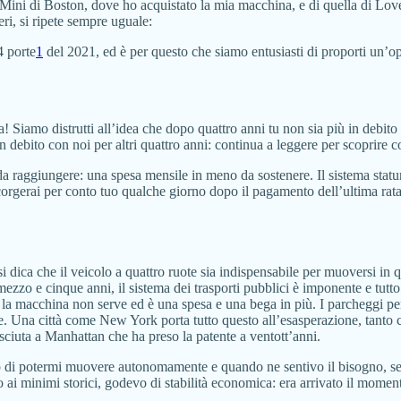
a Mini di Boston, dove ho acquistato la mia macchina, e di quella di Lov
zeri, si ripete sempre uguale:
4 porte
1
del 2021, ed è per questo che siamo entusiasti di proporti un’o
 Siamo distrutti all’idea che dopo quattro anni tu non sia più in debito 
n debito con noi per altri quattro anni: continua a leggere per scoprire 
 raggiungere: una spesa mensile in meno da sostenere. Il sistema statun
accorgerai per conto tuo qualche giorno dopo il pagamento dell’ultima rata
 dica che il veicolo a quattro ruote sia indispensabile per muoversi in qu
zzo e cinque anni, il sistema dei trasporti pubblici è imponente e tutt
la macchina non serve ed è una spesa e una bega in più. I parcheggi per s
mese. Una città come New York porta tutto questo all’esasperazione, tant
ciuta a Manhattan che ha preso la patente a ventott’anni.
gno di potermi muovere autonomamente e quando ne sentivo il bisogno, s
ano ai minimi storici, godevo di stabilità economica: era arrivato il mo