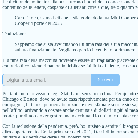
Le diciture del mittente sulla busta recano i nomi della concessionari
contenuto delle lettere, cosparse di allettanti cifre a due, tre o quattro 
Cara Enrica, siamo lieti che ti stia godendo la tua Mini Cooper 
Cooper 4 porte del 2025!
Traduzione:
Sappiamo che si sta avvicinando l’ultima rata della tua macchina!
sul tuo finanziamento. Vogliamo perciò incentivarti a rimanere i
L’ultima rata della macchina dovrebbe essere un traguardo piacevole da
contrario ti conviene rimanere in debito; se fai finta di niente, te ne 
Iscriviti
Per tanti anni ho vissuto negli Stati Uniti senza macchina. Per quanto si
Chicago e Boston, dove ho avuto casa rispettivamente per un anno e me
compagnia, hai un supermercato in zona e devi sfamare solo te stessa, 
nell’affitto, arrivando a costare anche centinaia di dollari in più al 
morte, pur di non dover gestire una macchina. Ho un’amica nata e cres
Con la reclusione della pandemia, però, ho iniziato a sentire il biso
altro appartamento. Era la primavera del 2021, i tassi di interesse er
guidare e la libertà che deriva dal poterlo fare.