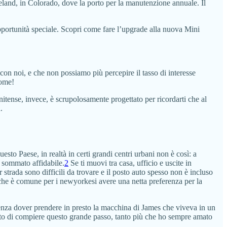
eland, in Colorado, dove la porto per la manutenzione annuale. Il
pportunità speciale. Scopri come fare l’upgrade alla nuova Mini
con noi, e che non possiamo più percepire il tasso di interesse
come!
itense, invece, è scrupolosamente progettato per ricordarti che al
.
esto Paese, in realtà in certi grandi centri urbani non è così: a
o sommato affidabile.
2
Se ti muovi tra casa, ufficio e uscite in
trada sono difficili da trovare e il posto auto spesso non è incluso
o che è comune per i newyorkesi avere una netta preferenza per la
enza dover prendere in presto la macchina di James che viveva in un
mento di compiere questo grande passo, tanto più che ho sempre amato