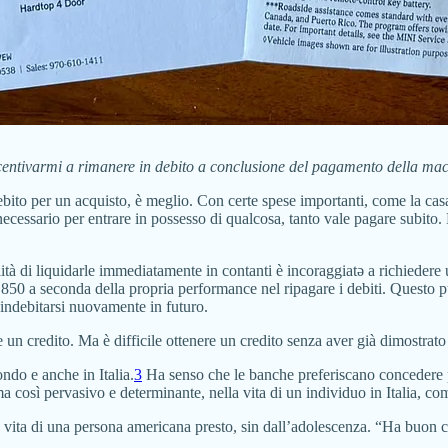
incentivarmi a rimanere in debito a conclusione del pagamento della ma
debito per un acquisto, è meglio. Con certe spese importanti, come la casa
necessario per entrare in possesso di qualcosa, tanto vale pagare subito.
bilità di liquidarle immediatamente in contanti è incoraggiatə a richiedere
 850 a seconda della propria performance nel ripagare i debiti. Questo pu
indebitarsi nuovamente in futuro.
ne un credito. Ma è difficile ottenere un credito senza aver già dimostrat
mondo e anche in Italia.
3
Ha senso che le banche preferiscano concedere pre
 così pervasivo e determinante, nella vita di un individuo in Italia, com
la vita di una persona americana presto, sin dall’adolescenza. “Ha buon c