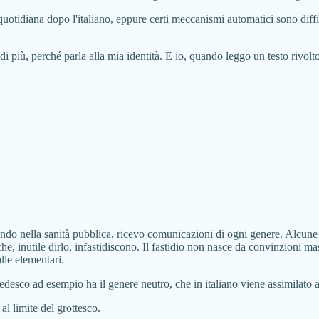
tidiana dopo l'italiano, eppure certi meccanismi automatici sono difficil
i più, perché parla alla mia identità. E io, quando leggo un testo rivol
rando nella sanità pubblica, ricevo comunicazioni di ogni genere. Alcun
e, inutile dirlo, infastidiscono. Il fastidio non nasce da convinzioni mas
lle elementari.
edesco ad esempio ha il genere neutro, che in italiano viene assimilato 
 al limite del grottesco.