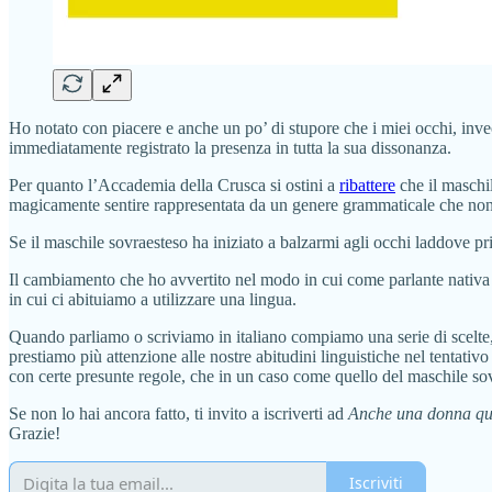
Ho notato con piacere e anche un po’ di stupore che i miei occhi, inve
immediatamente registrato la presenza in tutta la sua dissonanza.
Per quanto l’Accademia della Crusca si ostini a
ribattere
che il maschil
magicamente sentire rappresentata da un genere grammaticale che non
Se il maschile sovraesteso ha iniziato a balzarmi agli occhi laddove pr
Il cambiamento che ho avvertito nel modo in cui come parlante nativa 
in cui ci abituiamo a utilizzare una lingua.
Quando parliamo o scriviamo in italiano compiamo una serie di scelte, 
prestiamo più attenzione alle nostre abitudini linguistiche nel tentati
con certe presunte regole, che in un caso come quello del maschile sov
Se non lo hai ancora fatto, ti invito a iscriverti ad
Anche una donna qu
Grazie!
Iscriviti