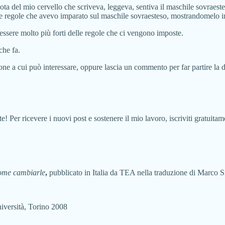
ta del mio cervello che scriveva, leggeva, sentiva il maschile sovraesteso
e regole che avevo imparato sul maschile sovraesteso, mostrandomelo in tut
essere molto più forti delle regole che ci vengono imposte.
che fa.
one a cui può interessare, oppure lascia un commento per far partire la 
! Per ricevere i nuovi post e sostenere il mio lavoro, iscriviti gratuita
come cambiarle
,
pubblicato in Italia da TEA nella traduzione di Marco Si
versità, Torino 2008