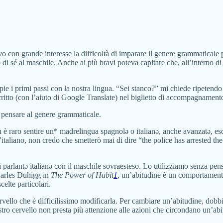
o con grande interesse la difficoltà di imparare il genere grammaticale 
di sé al maschile. Anche ai più bravi poteva capitare che, all’interno di f
 i primi passi con la nostra lingua. “Sei stanco?” mi chiede ripetendo u
critto (con l’aiuto di Google Translate) nel biglietto di accompagnamento
 pensare al genere grammaticale.
on è raro sentire un* madrelingua spagnolə o italianə, anche avanzatə, es
l’italiano, non credo che smetterò mai di dire “the police has arrested th
parlantə italianə con il maschile sovraesteso. Lo utilizziamo senza pensa
Charles Duhigg in
The Power of Habit
1
, un’abitudine è un comportamento
elte particolari.
rvello che è difficilissimo modificarla. Per cambiare un’abitudine, dobbi
tro cervello non presta più attenzione alle azioni che circondano un’ab