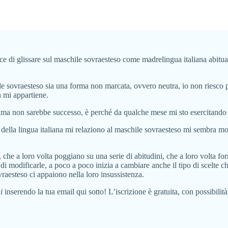
ce di glissare sul maschile sovraesteso come madrelingua italiana abitua
e sovraesteso sia una forma non marcata, ovvero neutra, io non riesco p
 mi appartiene.
ima non sarebbe successo, è perché da qualche mese mi sto esercitando a u
della lingua italiana mi relaziono al maschile sovraesteso mi sembra mol
che a loro volta poggiano su una serie di abitudini, che a loro volta fo
vo di modificarle, a poco a poco inizia a cambiare anche il tipo di scel
raesteso ci appaiono nella loro insussistenza.
i
inserendo la tua email qui sotto! L’iscrizione è gratuita, con possibilit