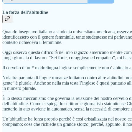
La forza dell’abitudine
Quando insegnavo italiano a studentə universitarə americanə, osservav
identificassero con il genere femminile, tante studentesse mi parlavano 
contesto richiedeva il femminile.
Oggi osservo questa difficoltà nel mio ragazzo americano mentre compie
lunga giornata di lavoro. “Sei forte, coraggioso ed empatico”, mi ha s
Il cervello di un* madrelingua inglese semplicemente non è abituato a
Noialtrə parlantə di lingue romanze lottiamo contro altre abitudini: n
gente” è plurale. Anche se nella mia testa l’inglese è quasi paritario al
in numero plurale.
È lo stesso meccanismo che governa la relazione del nostro cervello di 
dell’abitudine. Come ci spiega lo scrittore e giornalista statunitense 
metterlo in atto avviene in automatico, senza la necessità di compiere sc
Un’abitudine ha forza proprio perché è così cristallizzata nel nostro ce
compiamo; cosa che richiede un grande sforzo, perché, appunto, il nos