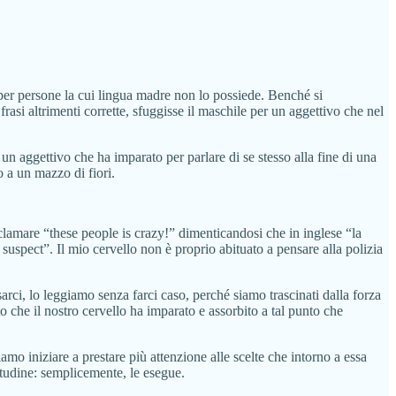
per persone la cui lingua madre non lo possiede. Benché si
rasi altrimenti corrette, sfuggisse il maschile per un aggettivo che nel
n aggettivo che ha imparato per parlare di se stesso alla fine di una
 a un mazzo di fiori.
clamare “these people is crazy!” dimenticandosi che in inglese “la
e suspect”. Il mio cervello non è proprio abituato a pensare alla polizia
rci, lo leggiamo senza farci caso, perché siamo trascinati dalla forza
 che il nostro cervello ha imparato e assorbito a tal punto che
amo iniziare a prestare più attenzione alle scelte che intorno a essa
itudine: semplicemente, le esegue.