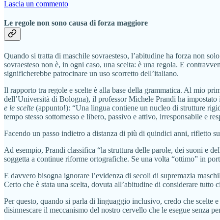
Lascia un commento
Le regole non sono causa di forza maggiore
Quando si tratta di maschile sovraesteso, l’abitudine ha forza non sol
sovraesteso non è, in ogni caso, una scelta: è una regola. E contravveni
significherebbe patrocinare un uso scorretto dell’italiano.
Il rapporto tra regole e scelte è alla base della grammatica. Al mio pr
dell’Università di Bologna), il professor Michele Prandi ha impostato i
e le scelte
(appunto!): “Una lingua contiene un nucleo di strutture rigid
tempo stesso sottomesso e libero, passivo e attivo, irresponsabile e r
Facendo un passo indietro a distanza di più di quindici anni, rifletto sul
Ad esempio, Prandi classifica “la struttura delle parole, dei suoni e 
soggetta a continue riforme ortografiche. Se una volta “ottimo” in por
E davvero bisogna ignorare l’evidenza di secoli di supremazia maschil
Certo che è stata una scelta, dovuta all’abitudine di considerare tutto
Per questo, quando si parla di linguaggio inclusivo, credo che scelte e
disinnescare il meccanismo del nostro cervello che le esegue senza pensar