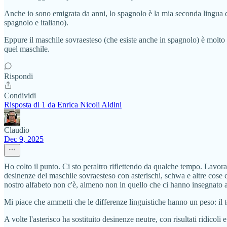
Anche io sono emigrata da anni, lo spagnolo è la mia seconda lingua quo
spagnolo e italiano).
Eppure il maschile sovraesteso (che esiste anche in spagnolo) è molto d
quel maschile.
Rispondi
Condividi
Risposta di 1 da Enrica Nicoli Aldini
Claudio
Dec 9, 2025
Ho colto il punto. Ci sto peraltro riflettendo da qualche tempo. Lavo
desinenze del maschile sovraesteso con asterischi, schwa e altre cose ch
nostro alfabeto non c'è, almeno non in quello che ci hanno insegnato a
Mi piace che ammetti che le differenze linguistiche hanno un peso: il t
A volte l'asterisco ha sostituito desinenze neutre, con risultati ridicoli e