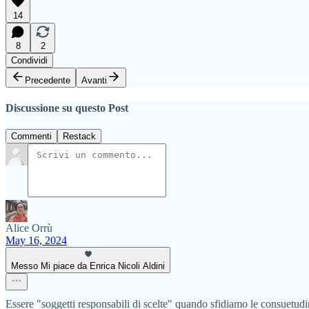
14
8
2
Condividi
Precedente
Avanti
Discussione su questo Post
Commenti
Restack
Alice Orrù
May 16, 2024
Messo Mi piace da Enrica Nicoli Aldini
Essere "soggetti responsabili di scelte" quando sfidiamo le consuetudi