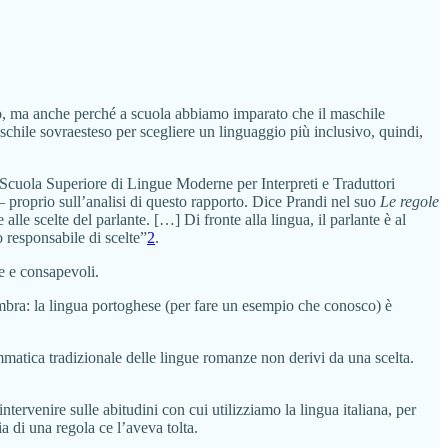
zzo, ma anche perché a scuola abbiamo imparato che il maschile
aschile sovraesteso per scegliere un linguaggio più inclusivo, quindi,
la Scuola Superiore di Lingue Moderne per Interpreti e Traduttori
— proprio sull’analisi di questo rapporto. Dice Prandi nel suo
Le regole
lle scelte del parlante. […] Di fronte alla lingua, il parlante è al
 responsabile di scelte”
2
.
se e consapevoli.
sembra: la lingua portoghese (per fare un esempio che conosco) è
matica tradizionale delle lingue romanze non derivi da una scelta.
ervenire sulle abitudini con cui utilizziamo la lingua italiana, per
a di una regola ce l’aveva tolta.