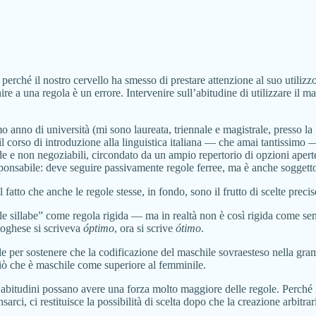
o perché il nostro cervello ha smesso di prestare attenzione al suo utili
re a una regola è un errore. Intervenire sull’abitudine di utilizzare il m
imo anno di università (mi sono laureata, triennale e magistrale, presso 
l corso di introduzione alla linguistica italiana — che amai tantissimo 
e e non negoziabili, circondato da un ampio repertorio di opzioni aperte a
esponsabile: deve seguire passivamente regole ferree, ma è anche soggetto
 fatto che anche le regole stesse, in fondo, sono il frutto di scelte preci
delle sillabe” come regola rigida — ma in realtà non è così rigida come 
toghese si scriveva
óptimo
, ora si scrive
ótimo
.
e per sostenere che la codificazione del maschile sovraesteso nella gram
 ciò che è maschile come superiore al femminile.
 abitudini possano avere una forza molto maggiore delle regole. Perché int
ci, ci restituisce la possibilità di scelta dopo che la creazione arbitrari