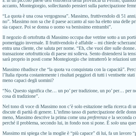
È in un piccolo paese dell’entroterra della provincia di Fermo, quando 
accanto, Montegiorgio, sollecitando pensieri sulla partecipazione femm
“La quota è una cosa vergognosa”. Massimo, fruttivendolo di 51 anni, 
no”. Massimo non sa che il paese accanto al suo ha eletto una delle pri
sia capace. Poi se donna o uomo va benissimo entrambi”.
Il negozio di ortofrutta di Massimo occupa due vetrine sotto a un porti
pomeriggio invernale. Il fruttivendolo è affabile – mi chiede scherzand
entra una cliente, che saluta per nome. “Eh, che vuoi dire sulle donne…
transazione ortofrutticola di paese mi solleva. Sento distendersi la t
sarà proprio in posti come Montegiorgio che intratterrò le relazioni 
Massimo ribadisce che “la quota va conquistata con la capacità”. Perci
l’Italia riporta costantemente i risultati peggiori di tutti i ventisette
meno capaci degli uomini?
“No. Questo significa che… un po’ per tradizione, un po’ per… per n
cosa di tradizione”.
Nel tono di voce di Massimo non c’è solo esitazione nella ricerca di un
discute di parità di genere. L’infimo tasso di partecipazione delle donn
meno, Massimo descrive la prima come una
preferenza
e la seconda 
perché il problema, secondo lui, in fondo non si pone. È
solo
una quest
Massimo mi spiega che la moglie è “più capace” di lui, fa un lavoro “pi