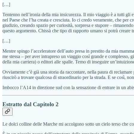
[…]
Tentenno nell’ironia della mia insicurezza. Il mio viaggio è a tutti gl
nel Paese che l’ha creata e cresciuta. Io ci credo veramente, che per cr
giudizio, creando spazio per curiosità, sorpresa e stupore – rimanendo 
questo argomento. Chissà che tipo di rapporto umano si potrà creare tra 
[…]
Mentre spingo l’acceleratore dell’auto presa in prestito da mia mamma, 
me stessa – per aver intrapreso un viaggio così grande e complesso, gio
della mia carriera) o editori alle spalle. Temo di inseguire un’intuizio
Ovviamente c’è già una storia da raccontare, nella paura di reclamare 
riuscirò a trovare qualcosa di straordinario per la strada. E se così, no
Imbocco l’A14 in direzione sud con la sensazione di entrare in un abi
Estratto dal Capitolo 2
Le dolci colline delle Marche mi accolgono sotto un cielo terso che c