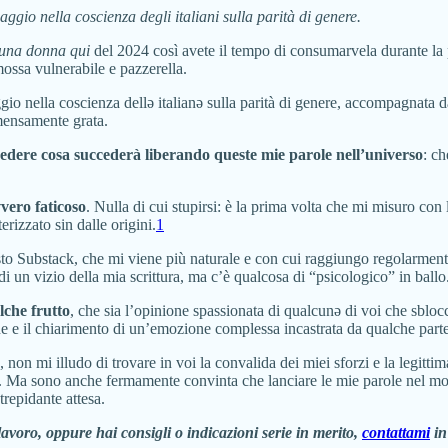
gio nella coscienza degli italiani sulla parità di genere.
una donna qui
del 2024 così avete il tempo di consumarvela durante la 
ossa vulnerabile e pazzerella.
gio nella coscienza dellə italianə sulla parità di genere, accompagnata 
mmensamente grata.
vedere cosa succederà liberando queste mie parole nell’universo
: ch
vvero faticoso
. Nulla di cui stupirsi: è la prima volta che mi misuro con 
erizzato sin dalle origini.
1
uesto Substack, che mi viene più naturale e con cui raggiungo regolarme
di un vizio della mia scrittura, ma c’è qualcosa di “psicologico” in ballo
lche frutto
, che sia l’opinione spassionata di qualcunə di voi che sbl
one e il chiarimento di un’emozione complessa incastrata da qualche part
è, non mi illudo di trovare in voi la convalida dei miei sforzi e la legitt
sa. Ma sono anche fermamente convinta che lanciare le mie parole nel 
repidante attesa.
 lavoro, oppure hai consigli o indicazioni serie in merito,
contattami
in