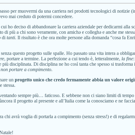
asso per muovermi da una carriera nei prodotti tecnologici di notizie 
vevo mai creduto di potermi concedere.
i ho deciso di abbandonare la carriera aziendale per dedicarmi alla scri
o di più a chi sono veramente, con amichə e colleghə e anche me stessa h
o
di
tanti
. Il risultato è che ora molte persone alla domanda “cosa fa Enr
 senza questo progetto sulle spalle. Ho passato una vita intera a obbliga
ere
, portare a termine. La perfezione a cui tendo è, letteralmente,
la fine
:
 più disciplinata. Di disciplina ne ho così tanta che spesso si trasforma 
i non portare a compimento
.
onare un
progetto unico che credo fermamente abbia un valore origina
e stessa.
diventando sempre più… faticoso. E sebbene non ci siano limiti di temp
ora il progetto al presente e all’Italia come la conosciamo e ne facc
 ora chi avrà voglia di portarla a compimento (senza stress!) e di regalarm
 Natale!