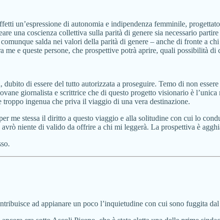
i effetti un’espressione di autonomia e indipendenza femminile, progettat
eare una coscienza collettiva sulla parità di genere sia necessario partire
comunque salda nei valori della parità di genere – anche di fronte a chi
me e queste persone, che prospettive potrà aprire, quali possibilità di c
dubito di essere del tutto autorizzata a proseguire. Temo di non essere pr
vane giornalista e scrittrice che di questo progetto visionario è l’unica
ne troppo ingenua che priva il viaggio di una vera destinazione.
per me stessa il diritto a questo viaggio e alla solitudine con cui lo 
n avrò niente di valido da offrire a chi mi leggerà. La prospettiva è agghi
sso.
ontribuisce ad appianare un poco l’inquietudine con cui sono fuggita dal