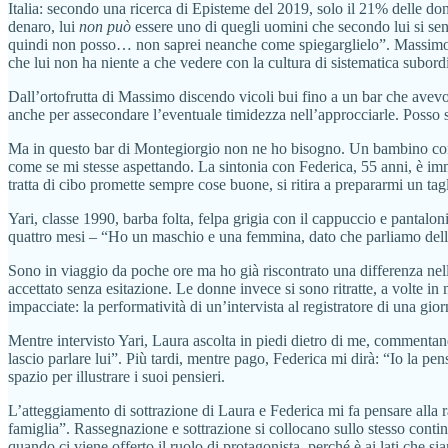
Italia: secondo una ricerca di Episteme del 2019, solo il 21% delle do
denaro, lui
non può
essere uno di quegli uomini che secondo lui si sen
quindi non posso… non saprei neanche come spiegarglielo”. Massimo
che lui non ha niente a che vedere con la cultura di sistematica subordi
Dall’ortofrutta di Massimo discendo vicoli bui fino a un bar che avevo
anche per assecondare l’eventuale timidezza nell’approcciarle. Posso
Ma in questo bar di Montegiorgio non ne ho bisogno. Un bambino con le 
come se mi stesse aspettando. La sintonia con Federica, 55 anni, è imme
tratta di cibo promette sempre cose buone, si ritira a prepararmi un tagl
Yari, classe 1990, barba folta, felpa grigia con il cappuccio e pantaloni
quattro mesi – “Ho un maschio e una femmina, dato che parliamo della p
Sono in viaggio da poche ore ma ho già riscontrato una differenza nell
accettato senza esitazione. Le donne invece si sono ritratte, a volte i
impacciate: la performatività di un’intervista al registratore di una gior
Mentre intervisto Yari, Laura ascolta in piedi dietro di me, commentan
lascio parlare lui”. Più tardi, mentre pago, Federica mi dirà: “Io la p
spazio per illustrare i suoi pensieri.
L’atteggiamento di sottrazione di Laura e Federica mi fa pensare alla r
famiglia”. Rassegnazione e sottrazione si collocano sullo stesso contin
quando ci viene offerto il ruolo di protagonista, perché è ai lati che s