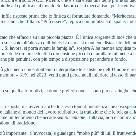
ancora era sotto Ascoli Piceno, che è stata eletta una delle prime sindac
inile alla politica e al mondo del lavoro e sui meccanismi per incentivar
infila risposte prima che io finisca di formulare domande. “Meritocrazi
me sindache d’Italia. “Può essere”, replica con un’alzata di spalle, ind
cato che affaccia su una piccola piazza. È l’unica sorgente di luce che i
o se è stato all’altezza dell’intervista – ma si mantiene distaccato. Mi i
 Si lavora, si porta avanti la famiglia”, sospira Alba mentre acquista tre
ensione delle ore precedenti: la dimensione piccola e familiare mi mette 
umane più genuine, con più tempo a disposizione per andare a fondo.
ò gli chiedo come dobbiamo interpretare le statistiche dell’Unione euro
 stati membri – 31% nel 2023, venti punti percentuali inferiore al tasso di
on so quali altri motivi, le donne preferiscono… sono più casalinghe 
a risposta, ma avverto anche lo stesso tono di indolenza che così spesso i
e italiane al mondo del lavoro retribuito e la tradizione che le relega al
come un fenomeno che accade
semplicemente
. Tuttavia, non è con maliz
ione di tradizione.
ù importante” (l’avvocata) e guadagna “molto più” di lui. Il fruttivendol