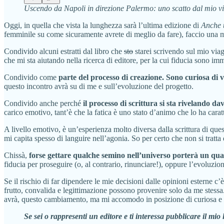
Uscendo da Napoli in direzione Palermo: uno scatto dal mio viag
Oggi, in quella che vista la lunghezza sarà l’ultima edizione di
Anche 
femminile su come sicuramente avrete di meglio da fare), faccio una m
Condivido alcuni estratti dal libro che
sto
starei scrivendo sul mio viag
che mi sta aiutando nella ricerca di editore, per la cui fiducia sono i
Condivido come
parte del processo di creazione. Sono curiosa di 
questo incontro avrà su di me e sull’evoluzione del progetto.
Condivido anche perché
il processo di scrittura si sta rivelando da
carico emotivo, tant’è che la fatica è uno stato d’animo che lo ha caratt
A livello emotivo, è un’esperienza molto diversa dalla scrittura di q
mi capita spesso di languire nell’agonia. So per certo che non si tratta 
Chissà,
forse gettare qualche semino nell’universo porterà un qua
fiducia per proseguire (o, al contrario, rinunciare!), oppure l’evoluzi
Se il rischio di far dipendere le mie decisioni dalle opinioni esterne c’
frutto, convalida e legittimazione possono provenire solo da me stes
avrà, questo cambiamento, ma mi accomodo in posizione di curiosa e t
Se sei o rappresenti un editore e ti interessa pubblicare il mio