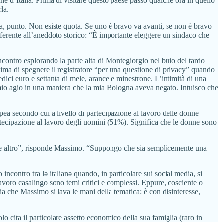
he d’Italia. Prima di visitare questo paese passo qualche ora in quello
la.
a, punto. Non esiste quota. Se uno è bravo va avanti, se non è bravo
ifferente all’aneddoto storico: “È importante eleggere un sindaco che
ncontro esplorando la parte alta di Montegiorgio nel buio del tardo
ntima di spegnere il registratore “per una questione di privacy” quando
dici euro e settanta di mele, arance e minestrone. L’intimità di una
a mio agio in una maniera che la mia Bologna aveva negato. Intuisco che
pea secondo cui a livello di partecipazione al lavoro delle donne
 partecipazione al lavoro degli uomini (51%). Significa che le donne sono
che altro”, risponde Massimo. “Suppongo che sia semplicemente una
ncontro tra lə italianə quando, in particolare sui social media, si
 lavoro casalingo sono temi critici e complessi. Eppure, cosciente o
ia che Massimo si lava le mani della tematica: è con disinteresse,
o cita il particolare assetto economico della sua famiglia (raro in