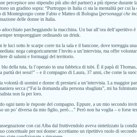
nne percepisce uno stipendio più alto del partner) a più riprese durante
tono un gradino sopra: “Purtroppo in Italia ci sta la mentalità per cui 
 di Montegiorgio come Fabio e Matteo di Bologna [
personaggi che inc
nazione delle donne in Italia.
 adocchiato parcheggiando la macchina. Un bar all’ora dell’aperitivo è 
 sempre temporeggiare ordinando un drink.
luci sotto le scarpe corre tra la sala e il bancone, dove torreggia una
diata: nega categoricamente l’invito a un’intervista, ma offre volontario
iere di salumi e formaggi del territorio.
 blu della tuta, fa l’operaio in una fabbrica di tubi. È il papà di Thomas,
arità dei sessi!” – e il compagno di Laura, 37 anni, che come la suocera
a volontà di uomini e donne di prestarsi a un’intervista. La maggior par
n maniera secca (“Fai la domanda alla persona sbagliata”, mi ha fulminat
nalista non fa per loro.
do ogni tanto le risposte del compagno. Eppure, a un mio secondo invito 
enso un po’ diversa da mio figlio, però…” Però non ha voglia – o forse t
assegnazione con cui Alba dal fruttivendolo aveva sintetizzato la condizi
uo concettuale per noi donne: accettiamo un ripetitivo ruolo di secondo 
iamo state condizionate a rimanere.