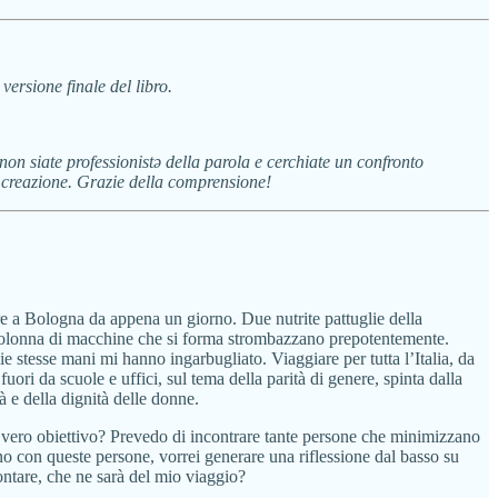
versione finale del libro.
non siate professionistə della parola e cerchiate un confronto
di creazione. Grazie della comprensione!
gore a Bologna da appena un giorno. Due nutrite pattuglie della
la colonna di macchine che si forma strombazzano prepotentemente.
ie stesse mani mi hanno ingarbugliato. Viaggiare per tutta l’Italia, da
uori da scuole e uffici, sul tema della parità di genere, spinta dalla
à e della dignità delle donne.
io vero obiettivo? Prevedo di incontrare tante persone che minimizzano
ano con queste persone, vorrei generare una riflessione dal basso su
ontare, che ne sarà del mio viaggio?