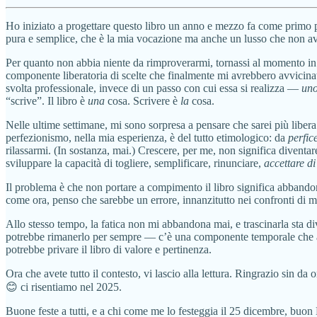
Ho iniziato a progettare questo libro un anno e mezzo fa come primo p
pura e semplice, che è la mia vocazione ma anche un lusso che non a
Per quanto non abbia niente da rimproverarmi, tornassi al momento in cu
componente liberatoria di scelte che finalmente mi avrebbero avvicinat
svolta professionale, invece di un passo con cui essa si realizza —
un
“scrive”. Il libro è
una
cosa. Scrivere è
la
cosa.
Nelle ultime settimane, mi sono sorpresa a pensare che sarei più libera
perfezionismo, nella mia esperienza, è del tutto etimologico: da
perfic
rilassarmi. (In sostanza, mai.) Crescere, per me, non significa diventare
sviluppare la capacità di togliere, semplificare, rinunciare,
accettare d
Il problema è che non portare a compimento il libro significa abband
come ora, penso che sarebbe un errore, innanzitutto nei confronti di m
Allo stesso tempo, la fatica non mi abbandona mai, e trascinarla sta 
potrebbe rimanerlo per sempre — c’è una componente temporale che ànc
potrebbe privare il libro di valore e pertinenza.
Ora che avete tutto il contesto, vi lascio alla lettura. Ringrazio sin da
😊 ci risentiamo nel 2025.
Buone feste a tutti, e a chi come me lo festeggia il 25 dicembre, buon