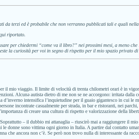
ti da terzi ed è probabile che non verranno pubblicati tali e quali nella 
qui riportato.
assare per chiedermi “come va il libro?” nei prossimi mesi, a meno che 
este la curiosità per voi in segno di rispetto per il mio spazio privato 
er il mio viaggio. Il limite di velocità di trenta chilometri orari è in vi
vvenzioni. Alcunə autistə dietro di me non se ne accorgono: irritatə dal
a d’inverno intensifica l’inquietudine per il guaio gigantesco in cui le m
sone incontrate casualmente per strada, in bar e ristoranti, nei parchi, f
mportanza di creare una cultura di rispetto e valorizzazione della libert
 Soprattutto – il dubbio mi attanaglia – riuscirò mai a raggiungere il m
ui le donne sono vittima ogni giorno in Italia. A partire dal contatto um
onna che ancora non c’è. Se però non trovo nulla di interessante da racc