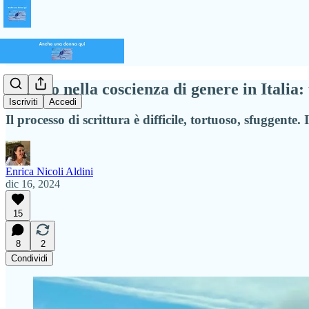
Viaggio nella coscienza di genere in Italia:
Iscriviti
Accedi
Il processo di scrittura è difficile, tortuoso, sfuggent
Enrica Nicoli Aldini
dic 16, 2024
15
8
2
Condividi