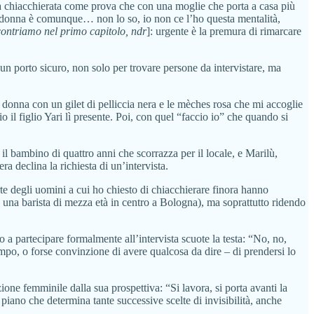
 la chiacchierata come prova che con una moglie che porta a casa più
la donna è comunque… non lo so, io non ce l’ho questa mentalità,
ontriamo nel primo capitolo, ndr
]: urgente è la premura di rimarcare
un porto sicuro, non solo per trovare persone da intervistare, ma
 donna con un gilet di pelliccia nera e le mèches rosa che mi accoglie
 il figlio Yari lì presente. Poi, con quel “faccio io” che quando si
 il bambino di quattro anni che scorrazza per il locale, e Marilù,
 declina la richiesta di un’intervista.
te degli uomini a cui ho chiesto di chiacchierare finora hanno
o una barista di mezza età in centro a Bologna), ma soprattutto ridendo
a partecipare formalmente all’intervista scuote la testa: “No, no,
empo, o forse convinzione di avere qualcosa da dire – di prendersi lo
one femminile dalla sua prospettiva: “Si lavora, si porta avanti la
piano che determina tante successive scelte di invisibilità, anche