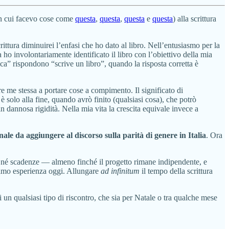
(in cui facevo cose come
questa
,
questa
,
questa
e
questa
) alla scrittura
ttura diminuirei l’enfasi che ho dato al libro. Nell’entusiasmo per la
o involontariamente identificato il libro con l’obiettivo della mia
ica” rispondono “scrive un libro”, quando la risposta corretta è
re me stessa a portare cose a compimento. Il significato di
 è solo alla fine, quando avrò finito (qualsiasi cosa), che potrò
in dannosa rigidità. Nella mia vita la crescita equivale invece a
le da aggiungere al discorso sulla parità di genere in Italia
. Ora
o né scadenze — almeno finché il progetto rimane indipendente, e
iamo esperienza oggi. Allungare
ad infinitum
il tempo della scrittura
i un qualsiasi tipo di riscontro, che sia per Natale o tra qualche mese