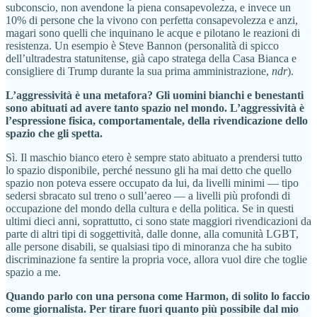
subconscio, non avendone la piena consapevolezza, e invece un
10% di persone che la vivono con perfetta consapevolezza e anzi,
magari sono quelli che inquinano le acque e pilotano le reazioni di
resistenza. Un esempio è Steve Bannon (personalità di spicco
dell’ultradestra statunitense, già capo stratega della Casa Bianca e
consigliere di Trump durante la sua prima amministrazione,
ndr
).
L’aggressività è una metafora? Gli uomini bianchi e benestanti
sono abituati ad avere tanto spazio nel mondo. L’aggressività è
l’espressione fisica, comportamentale, della rivendicazione dello
spazio che gli spetta.
Sì. Il maschio bianco etero è sempre stato abituato a prendersi tutto
lo spazio disponibile, perché nessuno gli ha mai detto che quello
spazio non poteva essere occupato da lui, da livelli minimi — tipo
sedersi sbracato sul treno o sull’aereo — a livelli più profondi di
occupazione del mondo della cultura e della politica. Se in questi
ultimi dieci anni, soprattutto, ci sono state maggiori rivendicazioni da
parte di altri tipi di soggettività, dalle donne, alla comunità LGBT,
alle persone disabili, se qualsiasi tipo di minoranza che ha subito
discriminazione fa sentire la propria voce, allora vuol dire che toglie
spazio a me.
Quando parlo con una persona come Harmon, di solito lo faccio
come giornalista. Per tirare fuori quanto più possibile dal mio