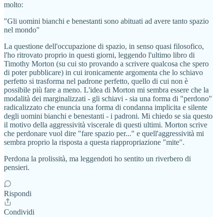
molto:
"Gli uomini bianchi e benestanti sono abituati ad avere tanto spazio
nel mondo"
La questione dell'occupazione di spazio, in senso quasi filosofico,
l'ho ritrovato proprio in questi giorni, leggendo l'ultimo libro di
Timothy Morton (su cui sto provando a scrivere qualcosa che spero
di poter pubblicare) in cui ironicamente argomenta che lo schiavo
perfetto si trasforma nel padrone perfetto, quello di cui non è
possibile più fare a meno. L'idea di Morton mi sembra essere che la
modalità dei marginalizzati - gli schiavi - sia una forma di "perdono"
radicalizzato che enuncia una forma di condanna implicita e silente
degli uomini bianchi e benestanti - i padroni. Mi chiedo se sia questo
il motivo della aggressività viscerale di questi ultimi. Morton scrive
che perdonare vuol dire "fare spazio per..." e quell'aggressività mi
sembra proprio la risposta a questa riappropriazione "mite".
Perdona la prolissità, ma leggendoti ho sentito un riverbero di
pensieri.
Rispondi
Condividi