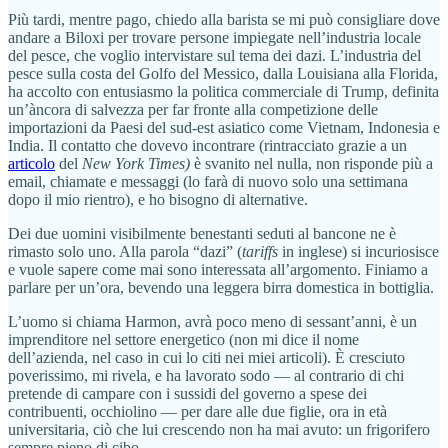
Più tardi, mentre pago, chiedo alla barista se mi può consigliare dove
andare a Biloxi per trovare persone impiegate nell’industria locale
del pesce, che voglio intervistare sul tema dei dazi. L’industria del
pesce sulla costa del Golfo del Messico, dalla Louisiana alla Florida,
ha accolto con entusiasmo la politica commerciale di Trump, definita
un’àncora di salvezza per far fronte alla competizione delle
importazioni da Paesi del sud-est asiatico come Vietnam, Indonesia e
India. Il contatto che dovevo incontrare (rintracciato grazie a un
articolo
del
New York Times)
è svanito nel nulla, non risponde più a
email, chiamate e messaggi (lo farà di nuovo solo una settimana
dopo il mio rientro), e ho bisogno di alternative.
Dei due uomini visibilmente benestanti seduti al bancone ne è
rimasto solo uno. Alla parola “dazi” (
tariffs
in inglese) si incuriosisce
e vuole sapere come mai sono interessata all’argomento. Finiamo a
parlare per un’ora, bevendo una leggera birra domestica in bottiglia.
L’uomo si chiama Harmon, avrà poco meno di sessant’anni, è un
imprenditore nel settore energetico (non mi dice il nome
dell’azienda, nel caso in cui lo citi nei miei articoli). È cresciuto
poverissimo, mi rivela, e ha lavorato sodo — al contrario di chi
pretende di campare con i sussidi del governo a spese dei
contribuenti, occhiolino — per dare alle due figlie, ora in età
universitaria, ciò che lui crescendo non ha mai avuto: un frigorifero
sempre pieno di cibo.