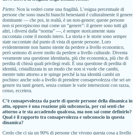
Pietro:
Non la vedrei come una fragilità. L’esigua percentuale di
persone che sono maschi bianchi benestanti è culturalmente il genere
dominante — che poi, in realtà, è un non-genere; queste persone
non si percepiscono mai come un “genere”: il genere sono tutti gli
altri, i diversi dalla “norma” —, è sempre storicamente stata
raccontata come il mondo intero. La storia e le storie sono sempre
state raccontate dal punto di vista di queste persone. Loro
evidentemente non hanno niente da perdere a livello economico,
però sentono di avere molto da perdere a livello culturale. Diventa
veramente una questione identitaria, più che economica, più che di
perdita di chissà quali privilegi reali. È una questione di perdita di
identità, cristallizzata in un modo che non si vuole che cambi,
mentre tutto attorno a te spinge perché la tua identità cambi un
pochino: anche solo a livello di prendere consapevolezza che sei
un
genere tra tanti generi, senza contare le varie intersezioni con razza,
censo, eccetera.
C’è consapevolezza da parte di queste persone della dinamica in
atto, oppure è una reazione più subconscia, per cui senti che
attorno a te sta accadendo qualcosa, ma non sai come definirlo?
Qual è il rapporto tra consapevolezza e subconscio in questa
dinamica?
Credo che ci sia un 90% di persone che vivono questa cosa a livello