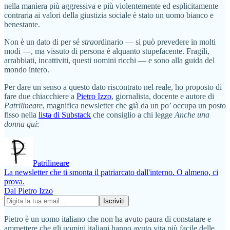
nella maniera più aggressiva e più violentemente ed esplicitamente
contraria ai valori della giustizia sociale è stato un uomo bianco e
benestante.
Non è un dato di per sé
stra
ordinario — si può prevedere in molti
modi —, ma vissuto di persona è alquanto stupefacente. Fragili,
arrabbiati, incattiviti, questi uomini ricchi — e sono alla guida del
mondo intero.
Per dare un senso a questo dato riscontrato nel reale, ho proposto di
fare due chiacchiere a
Pietro Izzo
, giornalista, docente e autore di
Patrilineare
, magnifica newsletter che già da un po’ occupa un posto
fisso nella
lista di Substack
che consiglio a chi legge
Anche una
donna qui
:
Patrilineare
La newsletter che ti smonta il patriarcato dall'interno. O almeno, ci
prova.
Dal Pietro Izzo
Pietro è un uomo italiano che non ha avuto paura di constatare e
ammettere che gli uomini italiani hanno avuto vita più facile delle