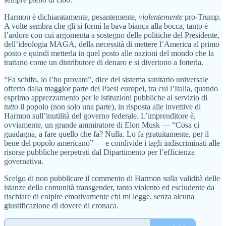
Harmon è dichiaratamente, pesantemente,
violentemente
pro-Trump.
A volte sembra che gli si formi la bava bianca alla bocca, tanto è
l’ardore con cui argomenta a sostegno delle politiche del Presidente,
dell’ideologia MAGA, della necessità di mettere l’America al primo
posto e quindi metterla in quel posto alle nazioni del mondo che la
trattano come un distributore di denaro e si divertono a fotterla.
“Fa schifo, io l’ho provato”, dice del sistema sanitario universale
offerto dalla maggior parte dei Paesi europei, tra cui l’Italia, quando
esprimo apprezzamento per le istituzioni pubbliche al servizio di
tutto
il popolo (non solo una parte), in risposta alle invettive di
Harmon sull’inutilità del governo federale. L’imprenditore è,
ovviamente, un grande ammiratore di Elon Musk — “Cosa ci
guadagna, a fare quello che fa? Nulla. Lo fa gratuitamente, per il
bene del popolo americano” — e condivide i tagli indiscriminati alle
risorse pubbliche perpetrati dal Dipartimento per l’efficienza
governativa.
Scelgo di non pubblicare il commento di Harmon sulla validità delle
istanze della comunità transgender, tanto violento ed escludente da
rischiare di colpire emotivamente chi mi legge, senza alcuna
giustificazione di dovere di cronaca.