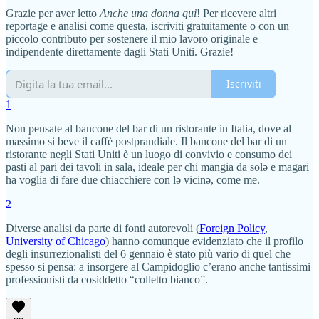
Grazie per aver letto
Anche una donna qui
! Per ricevere altri
reportage e analisi come questa, iscriviti gratuitamente o con un
piccolo contributo per sostenere il mio lavoro originale e
indipendente direttamente dagli Stati Uniti. Grazie!
Iscriviti
1
Non pensate al bancone del bar di un ristorante in Italia, dove al
massimo si beve il caffè postprandiale. Il bancone del bar di un
ristorante negli Stati Uniti è un luogo di convivio e consumo dei
pasti al pari dei tavoli in sala, ideale per chi mangia da solə e magari
ha voglia di fare due chiacchiere con lə vicinə, come me.
2
Diverse analisi da parte di fonti autorevoli (
Foreign Policy
,
University of Chicago
) hanno comunque evidenziato che il profilo
degli insurrezionalisti del 6 gennaio è stato più vario di quel che
spesso si pensa: a insorgere al Campidoglio c’erano anche tantissimi
professionisti da cosiddetto “colletto bianco”.