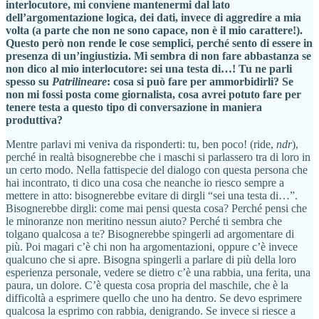
interlocutore, mi conviene mantenermi dal lato
dell’argomentazione logica, dei dati, invece di aggredire a mia
volta (a parte che non ne sono capace, non è il mio carattere!).
Questo però non rende le cose semplici, perché sento di essere in
presenza di un’ingiustizia. Mi sembra di non fare abbastanza se
non dico al mio interlocutore: sei una testa di…! Tu ne parli
spesso su
Patrilineare
: cosa si può fare per ammorbidirli? Se
non mi fossi posta come giornalista, cosa avrei potuto fare per
tenere testa a questo tipo di conversazione in maniera
produttiva?
Mentre parlavi mi veniva da risponderti: tu, ben poco! (ride,
ndr
),
perché in realtà bisognerebbe che i maschi si parlassero tra di loro in
un certo modo. Nella fattispecie del dialogo con questa persona che
hai incontrato, ti dico una cosa che neanche io riesco sempre a
mettere in atto: bisognerebbe evitare di dirgli “sei una testa di…”.
Bisognerebbe dirgli: come mai pensi questa cosa? Perché pensi che
le minoranze non meritino nessun aiuto? Perché ti sembra che
tolgano qualcosa a te? Bisognerebbe spingerli ad argomentare di
più. Poi magari c’è chi non ha argomentazioni, oppure c’è invece
qualcuno che si apre. Bisogna spingerli a parlare di più della loro
esperienza personale, vedere se dietro c’è una rabbia, una ferita, una
paura, un dolore. C’è questa cosa propria del maschile, che è la
difficoltà a esprimere quello che uno ha dentro. Se devo esprimere
qualcosa la esprimo con rabbia, denigrando. Se invece si riesce a