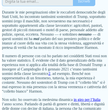
Iscriviti
Durante le mie peregrinazioni oltre le roccaforti democratiche degli
Stati Uniti, ho incontrato tantissimi sostenitori di Trump, soprattutto
uomini (ergo il maschile, non sovraesteso ma necessario) e
soprattutto appartenenti alla classe lavoratrice: agricoltori, pastori,
gestori di piccoli ristoranti o motel di paese, personale addetto alle
pulizie, operai, eccetera. Nessuno — e sottolineo
nessuno
— di
questi uomini mi ha
mai
parlato del suo pensiero politico e delle
istanze al cuore della sua vita con la stessa violenza, aggressività e
pretesa di verità che ha mostrato il ricco imprenditore Harmon.
Il numero di persone con cui ho parlato nei cosiddetti Stati rossi non
ha valore statistico. È evidente che il dato generalizzato della mia
esperienza non si applica alla totalità della base di Donald Trump: a
insorgere al Campidoglio il 6 gennaio 2021 c’erano tantissimi
uomini della classe lavoratrice
2
, ad esempio. Benché non
rappresentativa di un fenomeno, tuttavia, la mia esperienza è
costante
. Nessuno dei sostenitori di Trump con il “colletto blu” si è
mai espresso in mia presenza con la stessa veemenza e cattiveria del
“colletto bianco” Harmon.
Non solo: ho osservato la medesima dinamica
in giro per l’Italia
l’anno scorso. Parlando di parità di genere e diritti, libertà e dignità
delle donne con decine di italianə, la persona che ha comunicato