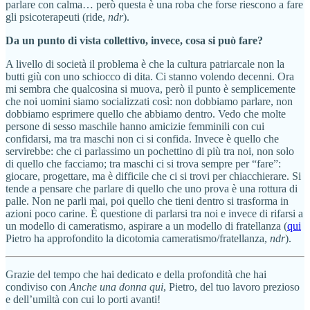
parlare con calma… però questa è una roba che forse riescono a fare
gli psicoterapeuti (ride,
ndr
).
Da un punto di vista collettivo, invece, cosa si può fare?
A livello di società il problema è che la cultura patriarcale non la
butti giù con uno schiocco di dita. Ci stanno volendo decenni. Ora
mi sembra che qualcosina si muova, però il punto è semplicemente
che noi uomini siamo socializzati così: non dobbiamo parlare, non
dobbiamo esprimere quello che abbiamo dentro. Vedo che molte
persone di sesso maschile hanno amicizie femminili con cui
confidarsi, ma tra maschi non ci si confida. Invece è quello che
servirebbe: che ci parlassimo un pochettino di più tra noi, non solo
di quello che facciamo; tra maschi ci si trova sempre per “fare”:
giocare, progettare, ma è difficile che ci si trovi per chiacchierare. Si
tende a pensare che parlare di quello che uno prova è una rottura di
palle. Non ne parli mai, poi quello che tieni dentro si trasforma in
azioni poco carine. È questione di parlarsi tra noi e invece di rifarsi a
un modello di cameratismo, aspirare a un modello di fratellanza (
qui
Pietro ha approfondito la dicotomia cameratismo/fratellanza,
ndr
).
Grazie del tempo che hai dedicato e della profondità che hai
condiviso con
Anche una donna qui
, Pietro, del tuo lavoro prezioso
e dell’umiltà con cui lo porti avanti!