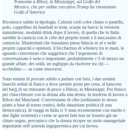
Tramonto a Biloxi, in Mississippi, sul Golfo del
Messico, che per ordine esecutivo Trump ha rinominato
Golfo d’America
Riconosco subito la tipologia. Calzoni corti color chiaro o pastello,
polo, cappellino da baseball in testa, scarpe da barca: la versione
statunitense, modalità drink dopo il lavoro, di quella che in Italia
sarebbe la camicia con le cifre del proprio nome e il mocassino di
camoscio. Manierismi che trasudano piena fiducia in sé e nelle
proprie capacità e opinioni, il bicchierino di whiskey tra le mani, lo
sguardo concentrato che suggerisce che l’argomento di
conversazione è serio e importante, probabilmente c’è di mezzo un
grande affare, dei soldi, un inghippo da risolvere tra chi —
occhiolino — sa come muoversi.
Sono tentata di provare subito a parlare con loro, i due uomini
bianchi seduti di fianco a dove prendo posto per cena, al bancone
del bar
1
di un ristorante di pesce a Biloxi, in Mississippi. Poi finisco
per chiacchierare con la donna alla mia destra, in trasferta di lavoro a
Biloxi dal Maryland. Conversiamo di cibo (ordiniamo lo stesso
piatto a base di tonno crudo), della situazione politica (è una
democratica), di viaggi in Italia (c’è stata recentemente con marito e
due figlie ventenni) e come se questi fatti non ne fossero già un
chiaro segno, percepisco che la donna ricopre un ruolo manageriale
importante nell’azienda ingegneristica per cui lavora.