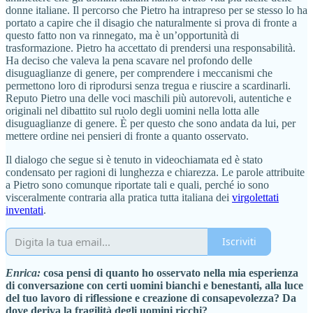
donne italiane. Il percorso che Pietro ha intrapreso per se stesso lo ha
portato a capire che il disagio che naturalmente si prova di fronte a
questo fatto non va rinnegato, ma è un’opportunità di
trasformazione. Pietro ha accettato di prendersi una responsabilità.
Ha deciso che valeva la pena scavare nel profondo delle
disuguaglianze di genere, per comprendere i meccanismi che
permettono loro di riprodursi senza tregua e riuscire a scardinarli.
Reputo Pietro una delle voci maschili più autorevoli, autentiche e
originali nel dibattito sul ruolo degli uomini nella lotta alle
disuguaglianze di genere. È per questo che sono andata da lui, per
mettere ordine nei pensieri di fronte a quanto osservato.
Il dialogo che segue si è tenuto in videochiamata ed è stato
condensato per ragioni di lunghezza e chiarezza. Le parole attribuite
a Pietro sono comunque riportate tali e quali, perché io sono
visceralmente contraria alla pratica tutta italiana dei
virgolettati
inventati
.
Iscriviti
Enrica:
cosa pensi di quanto ho osservato nella mia esperienza
di conversazione con certi uomini bianchi e benestanti, alla luce
del tuo lavoro di riflessione e creazione di consapevolezza? Da
dove deriva la fragilità degli uomini ricchi?