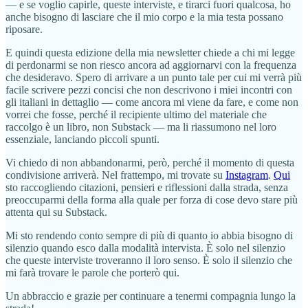
— e se voglio capirle, queste interviste, e tirarci fuori qualcosa, ho
anche bisogno di lasciare che il mio corpo e la mia testa possano
riposare.
E quindi questa edizione della mia newsletter chiede a chi mi legge
di perdonarmi se non riesco ancora ad aggiornarvi con la frequenza
che desideravo. Spero di arrivare a un punto tale per cui mi verrà più
facile scrivere pezzi concisi che non descrivono i miei incontri con
gli italiani in dettaglio — come ancora mi viene da fare, e come non
vorrei che fosse, perché il recipiente ultimo del materiale che
raccolgo è un libro, non Substack — ma li riassumono nel loro
essenziale, lanciando piccoli spunti.
Vi chiedo di non abbandonarmi, però, perché il momento di questa
condivisione arriverà. Nel frattempo, mi trovate su
Instagram
.
Qui
sto raccogliendo citazioni, pensieri e riflessioni dalla strada, senza
preoccuparmi della forma alla quale per forza di cose devo stare più
attenta qui su Substack.
Mi sto rendendo conto sempre di più di quanto io abbia bisogno di
silenzio quando esco dalla modalità intervista. È solo nel silenzio
che queste interviste troveranno il loro senso. È solo il silenzio che
mi farà trovare le parole che porterò qui.
Un abbraccio e grazie per continuare a tenermi compagnia lungo la