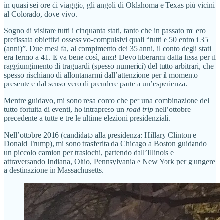
in quasi sei ore di viaggio, gli angoli di Oklahoma e Texas più vicini
al Colorado, dove vivo.
Sogno di visitare tutti i cinquanta stati, tanto che in passato mi ero
prefissata obiettivi ossessivo-compulsivi quali “tutti e 50 entro i 35
(anni)”. Due mesi fa, al compimento dei 35 anni, il conto degli stati
era fermo a 41. E va bene così, anzi! Devo liberarmi dalla fissa per il
raggiungimento di traguardi (spesso numerici) del tutto arbitrari, che
spesso rischiano di allontanarmi dall’attenzione per il momento
presente e dal senso vero di prendere parte a un’esperienza.
Mentre guidavo, mi sono resa conto che per una combinazione del
tutto fortuita di eventi, ho intrapreso un
road trip
nell’ottobre
precedente a tutte e tre le ultime elezioni presidenziali.
Nell’ottobre 2016 (candidatə alla presidenza: Hillary Clinton e
Donald Trump), mi sono trasferita da Chicago a Boston guidando
un piccolo camion per traslochi, partendo dall’Illinois e
attraversando Indiana, Ohio, Pennsylvania e New York per giungere
a destinazione in Massachusetts.