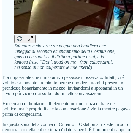
Sul muro a sinistra campeggia una bandiera che
inneggia al secondo emendamento della Costituzione,
quello che sancisce il diritto a portare armi, e la
famosa frase “Don’t tread on me” (non calpestarmi,
nel senso di non calpestare le mie libertà)
Era impossibile che il mio arrivo passasse inosservato. Infatti, ci è
voluto esattamente un minuto perché uno degli uomini presenti mi
prendesse bonariamente in mezzo, invitandomi a spostarmi in un
tavolo più vicino e assorbendomi nelle conversazioni.
Ho cercato di limitarmi all’elemento umano senza entrare nel
politico, ma è proprio lì che la conversazione è virata mentre pagavo
prima di congedarmi.
In questa zona della contea di Cimarron, Oklahoma, risiede un solo
democratico della cui esistenza è dato sapersi. È l’uomo col cappello