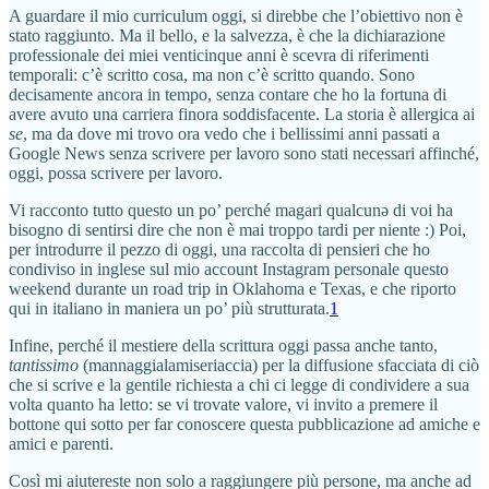
A guardare il mio curriculum oggi, si direbbe che l’obiettivo non è
stato raggiunto. Ma il bello, e la salvezza, è che la dichiarazione
professionale dei miei venticinque anni è scevra di riferimenti
temporali: c’è scritto cosa, ma non c’è scritto quando. Sono
decisamente ancora in tempo, senza contare che ho la fortuna di
avere avuto una carriera finora soddisfacente. La storia è allergica ai
se
, ma da dove mi trovo ora vedo che i bellissimi anni passati a
Google News senza scrivere per lavoro sono stati necessari affinché,
oggi, possa scrivere per lavoro.
Vi racconto tutto questo un po’ perché magari qualcunə di voi ha
bisogno di sentirsi dire che non è mai troppo tardi per niente :) Poi,
per introdurre il pezzo di oggi, una raccolta di pensieri che ho
condiviso in inglese sul mio account Instagram personale questo
weekend durante un road trip in Oklahoma e Texas, e che riporto
qui in italiano in maniera un po’ più strutturata.
1
Infine, perché il mestiere della scrittura oggi passa anche tanto,
tantissimo
(mannaggialamiseriaccia) per la diffusione sfacciata di ciò
che si scrive e la gentile richiesta a chi ci legge di condividere a sua
volta quanto ha letto: se vi trovate valore, vi invito a premere il
bottone qui sotto per far conoscere questa pubblicazione ad amiche e
amici e parenti.
Così mi aiutereste non solo a raggiungere più persone, ma anche ad