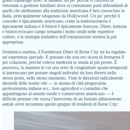
grado mantengo
diner
in italiano, un po’ perché il concetto di
ristorante a gestione familiare dove si consumano pasti abbondanti di
quelli che attribuiamo alla tradizione americana è ben conosciuto in
Italia, principalmente sdoganato da Hollywood. Un po’ perché il
concetto è tipicamente americano, come la trattoria/osteria è
tipicamente italiana e il bistrot è tipicamente francese. Diner, trattoria
e bistrot evocano campi semantici molto simili nelle rispettive
culture, e la strategia traduttiva dell’estraniazione sembra la più
appropriata.
Domenica mattina, il Farmhouse Diner di Boise City mi ha regalato
un’esperienza speciale. E pensare che non ero sicura di fermarmi lì
per colazione, perché volevo mettermi in strada al più presto. È
pazzesca, la maniera in cui una serie di congiunture spazio-temporali
si intersecano per portare singoli individui tra loro diversi nello
stesso posto, nello stesso momento. Viste le direzioni radicalmente
dissimili delle nostre vite — io donna di città progressista
professionista italiana ecc., loro agricoltori e contadini che
appartengono al mondo rurale e conservatore americano — è
difficile pensare che senza l’intervento di un fortuito allineamento
astrale avrei incontrato questo gruppo di residenti di Boise City: