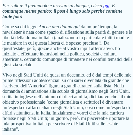
Per saltare il preambolo e arrivare al dunque, clicca
qui
.
E
comunque niente panico: il post è lungo solo perché contiene
tante foto!
Come sa chi legge
Anche una donna qui
da un po’ tempo, la
newsletter è nata come spazio di riflessione sulla parità di genere e la
libertà della donna in Italia (analizzando in particolare tutti i modi e
le maniere in cui questa libertà ci è spesso preclusa!). Da
quest’estate, però, grazie anche al vostro input affermativo, ho
iniziato a effettuare incursioni nella politica, società e cultura
americana, cercando comunque di rimanere nei confini tematici della
giustizia sociale.
Vivo negli Stati Uniti da quasi un decennio, ed è dai tempi delle mie
prime riflessioni adolescenziali su chi sarei diventata da grande che
“scrivere dell’America” figura a grandi caratteri sulla lista. Nella
domanda di ammissione alla scuola di giornalismo negli Stati Uniti,
scritta in inglese nell’autunno di dieci anni fa, dichiaravo che “il mio
obiettivo professionale [come giornalista e scrittrice] è diventare
un’esperta di affari italiani negli Stati Uniti, così come un’esperta di
affari statunitensi in Italia. Inizialmente vorrei che la mia carriera
fiorisse negli Stati Uniti; un giorno, però, mi piacerebbe riportare la
mia prospettiva in Italia per scrivere di Stati Uniti sulle testate
italiane”.