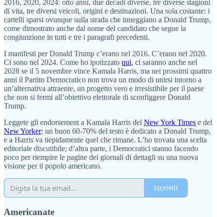
2016, 2020, 2024: otto anni, due decadi diverse, tre diverse stagioni
di vita, tre diversi veicoli, origini e destinazioni. Una sola costante: i
cartelli sparsi ovunque sulla strada che inneggiano a Donald Trump,
come dimostrato anche dal nome del candidato che segue la
congiunzione in tutti e tre i paragrafi precedenti.
I manifesti per Donald Trump c’erano nel 2016. C’erano nel 2020.
Ci sono nel 2024. Come ho ipotizzato
qui
, ci saranno anche nel
2028 se il 5 novembre vince Kamala Harris, ma nei prossimi quattro
anni il Partito Democratico non trova un modo di unirsi intorno a
un’alternativa attraente, un progetto vero e irresistibile per il paese
che non si fermi all’obiettivo elettorale di sconfiggere Donald
Trump.
Leggete gli endorsement a Kamala Harris del
New York Times
e del
New Yorker
: un buon 60-70% del testo è dedicato a Donald Trump,
e a Harris va tiepidamente quel che rimane. L’ho trovata una scelta
editoriale discutibile; d’altra parte, i Democratici stanno facendo
poco per riempire le pagine dei giornali di dettagli su una nuova
visione per il popolo americano.
Iscriviti
Americanate