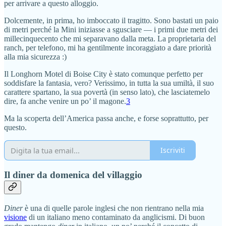
per arrivare a questo alloggio.
Dolcemente, in prima, ho imboccato il tragitto. Sono bastati un paio
di metri perché la Mini iniziasse a sgusciare — i primi due metri dei
millecinquecento che mi separavano dalla meta. La proprietaria del
ranch, per telefono, mi ha gentilmente incoraggiato a dare priorità
alla mia sicurezza :)
Il Longhorn Motel di Boise City è stato comunque perfetto per
soddisfare la fantasia, vero? Verissimo, in tutta la sua umiltà, il suo
carattere spartano, la sua povertà (in senso lato), che lasciatemelo
dire, fa anche venire un po’ il magone.
3
Ma la scoperta dell’America passa anche, e forse soprattutto, per
questo.
Iscriviti
Il diner da domenica del villaggio
Diner
è una di quelle parole inglesi che non rientrano nella mia
visione
di un italiano meno contaminato da anglicismi. Di buon