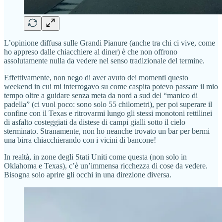
L’opinione diffusa sulle Grandi Pianure (anche tra chi ci vive, come
ho appreso dalle chiacchiere al diner) è che non offrono
assolutamente nulla da vedere nel senso tradizionale del termine.
Effettivamente, non nego di aver avuto dei momenti questo
weekend in cui mi interrogavo su come caspita potevo passare il mio
tempo oltre a guidare senza meta da nord a sud del “manico di
padella” (ci vuol poco: sono solo 55 chilometri), per poi superare il
confine con il Texas e ritrovarmi lungo gli stessi monotoni rettilinei
di asfalto costeggiati da distese di campi gialli sotto il cielo
sterminato. Stranamente, non ho neanche trovato un bar per bermi
una birra chiacchierando con i vicini di bancone!
In realtà, in zone degli Stati Uniti come questa (non solo in
Oklahoma e Texas), c’è un’immensa ricchezza di cose da vedere.
Bisogna solo aprire gli occhi in una direzione diversa.