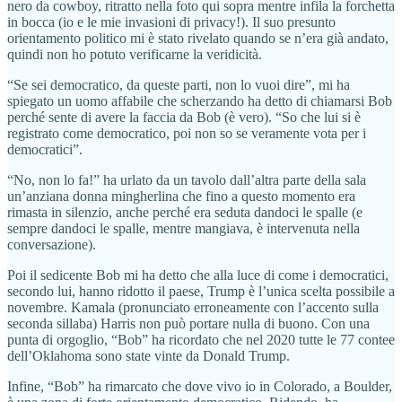
nero da cowboy, ritratto nella foto qui sopra mentre infila la forchetta
in bocca (io e le mie invasioni di privacy!). Il suo presunto
orientamento politico mi è stato rivelato quando se n’era già andato,
quindi non ho potuto verificarne la veridicità.
“Se sei democratico, da queste parti, non lo vuoi dire”, mi ha
spiegato un uomo affabile che scherzando ha detto di chiamarsi Bob
perché sente di avere la faccia da Bob (è vero). “So che lui si è
registrato come democratico, poi non so se veramente vota per i
democratici”.
“No, non lo fa!” ha urlato da un tavolo dall’altra parte della sala
un’anziana donna mingherlina che fino a questo momento era
rimasta in silenzio, anche perché era seduta dandoci le spalle (e
sempre dandoci le spalle, mentre mangiava, è intervenuta nella
conversazione).
Poi il sedicente Bob mi ha detto che alla luce di come i democratici,
secondo lui, hanno ridotto il paese, Trump è l’unica scelta possibile a
novembre. Kamala (pronunciato erroneamente con l’accento sulla
seconda sillaba) Harris non può portare nulla di buono. Con una
punta di orgoglio, “Bob” ha ricordato che nel 2020 tutte le 77 contee
dell’Oklahoma sono state vinte da Donald Trump.
Infine, “Bob” ha rimarcato che dove vivo io in Colorado, a Boulder,