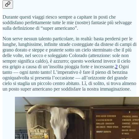
Durante questi viaggi riesco sempre a capitare in posti che
soddisfano perfettamente tutte le mie (nostre) fantasie più selvagge
sulla definizione di “super americano”.
Non serve nessun talento particolare, in realtà: basta perdersi per le
lunghe, lunghissime, infinite strade costeggiate da distese di campi di
grano dorato e steppe e praterie sotto un cielo sterminato che il più
delle volte, nel secco e soleggiato Colorado (attenzione: sole non
sempre significa caldo), è azzurro; questo weekend invece il cielo
era grigio a causa di un’insolita pioggia forte e incessante.
2
Ogni
tanto — ogni
tanto
tanto! L’imperativo è fare il pieno di benzina
ogniqualvolta si presenta l’occasione — all’orizzonte del grande
cielo si staglia un piccolo centro abitato. Lì, di solito, si trova almeno
un posto super americano per soddisfare la nostra immaginazione.