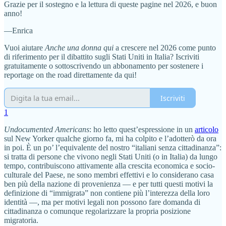
Grazie per il sostegno e la lettura di queste pagine nel 2026, e buon
anno!
—Enrica
Vuoi aiutare
Anche una donna qui
a crescere nel 2026 come punto
di riferimento per il dibattito sugli Stati Uniti in Italia? Iscriviti
gratuitamente o sottoscrivendo un abbonamento per sostenere i
reportage on the road direttamente da qui!
Iscriviti
1
Undocumented Americans
: ho letto quest’espressione in un
articolo
sul New Yorker qualche giorno fa, mi ha colpito e l’adotterò da ora
in poi. È un po’ l’equivalente del nostro “italiani senza cittadinanza”:
si tratta di persone che vivono negli Stati Uniti (o in Italia) da lungo
tempo, contribuiscono attivamente alla crescita economica e socio-
culturale del Paese, ne sono membri effettivi e lo considerano casa
ben più della nazione di provenienza — e per tutti questi motivi la
definizione di “immigratə” non contiene più l’interezza della loro
identità —, ma per motivi legali non possono fare domanda di
cittadinanza o comunque regolarizzare la propria posizione
migratoria.