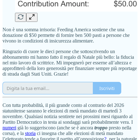
Non è una somma irrisoria: Feeding America sostiene che una
donazione di $50 permette di fornire ben 500 pasti a persone che
vivono in condizioni di insicurezza alimentare.
Ringrazio di cuore le dieci persone che sottoscrivendo un
abbonamento mi hanno fatto il regalo di Natale più bello: la fiducia
nel mio lavoro di scrittrice. Mi impegnerò per esserne all’altezza e
approfitterò della loro generosità per finanziare sempre più reportage
di strada dagli Stati Uniti. Grazie!
Iscriviti
Con tutta probabilità, il più grande conto al contrario del 2026
statunitense saranno le elezioni di metà mandato di martedì 3
novembre. Qualsiasi notizia sentirete nei prossimi mesi riguardo al
Partito Democratico in testa ai sondaggi sarà probabilmente vera. I
numeri
già lo suggeriscono (anche se è ancora
troppo
presto nella
corsa), e la
storia
ci insegna che alle elezioni di metà mandato
l’elettorato tende a favorire il partito all’opposizione
2
, per la naturale