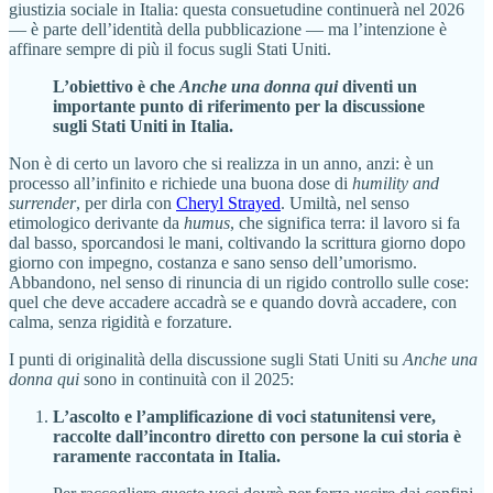
giustizia sociale in Italia: questa consuetudine continuerà nel 2026
— è parte dell’identità della pubblicazione — ma l’intenzione è
affinare sempre di più il focus sugli Stati Uniti.
L’obiettivo è che
Anche una donna qui
diventi un
importante punto di riferimento per la discussione
sugli Stati Uniti in Italia.
Non è di certo un lavoro che si realizza in un anno, anzi: è un
processo all’infinito e richiede una buona dose di
humility and
surrender
, per dirla con
Cheryl Strayed
. Umiltà, nel senso
etimologico derivante da
humus
, che significa terra: il lavoro si fa
dal basso, sporcandosi le mani, coltivando la scrittura giorno dopo
giorno con impegno, costanza e sano senso dell’umorismo.
Abbandono, nel senso di rinuncia di un rigido controllo sulle cose:
quel che deve accadere accadrà se e quando dovrà accadere, con
calma, senza rigidità e forzature.
I punti di originalità della discussione sugli Stati Uniti su
Anche una
donna qui
sono in continuità con il 2025:
L’ascolto e l’amplificazione di voci statunitensi vere,
raccolte dall’incontro diretto con persone la cui storia è
raramente raccontata in Italia.