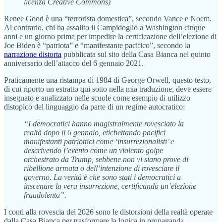
licenza Creative Commons)
Renee Good è una “terrorista domestica”, secondo Vance e Noem.
Al contrario, chi ha assalito il Campidoglio a Washington cinque
anni e un giorno prima per impedire la certificazione dell’elezione di
Joe Biden è “patriota” e “manifestante pacifico”, secondo la
narrazione distorta
pubblicata sul sito della Casa Bianca nel quinto
anniversario dell’attacco del 6 gennaio 2021.
Praticamente una ristampa di 1984 di George Orwell, questo testo,
di cui riporto un estratto qui sotto nella mia traduzione, deve essere
insegnato e analizzato nelle scuole come esempio di utilizzo
distopico del linguaggio da parte di un regime autocratico:
“I democratici hanno magistralmente rovesciato la
realtà dopo il 6 gennaio, etichettando pacifici
manifestanti patriottici come ‘insurrezionalisti’ e
descrivendo l’evento come un violento golpe
orchestrato da Trump, sebbene non vi siano prove di
ribellione armata o dell’intenzione di rovesciare il
governo.
La verità è che sono stati i democratici a
inscenare la vera insurrezione, certificando un’elezione
fraudolenta”.
I conti alla rovescia del 2026 sono le distorsioni della realtà operate
dalla Casa Bianca per trasformare la logica in propaganda