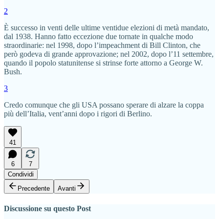
2
È successo in venti delle ultime ventidue elezioni di metà mandato,
dal 1938. Hanno fatto eccezione due tornate in qualche modo
straordinarie: nel 1998, dopo l’impeachment di Bill Clinton, che
però godeva di grande approvazione; nel 2002, dopo l’11 settembre,
quando il popolo statunitense si strinse forte attorno a George W.
Bush.
3
Credo comunque che gli USA possano sperare di alzare la coppa
più dell’Italia, vent’anni dopo i rigori di Berlino.
41
6
7
Condividi
Precedente
Avanti
Discussione su questo Post