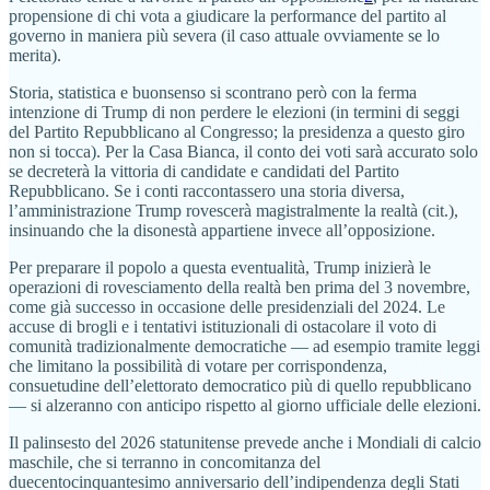
propensione di chi vota a giudicare la performance del partito al
governo in maniera più severa (il caso attuale ovviamente se lo
merita).
Storia, statistica e buonsenso si scontrano però con la ferma
intenzione di Trump di non perdere le elezioni (in termini di seggi
del Partito Repubblicano al Congresso; la presidenza a questo giro
non si tocca). Per la Casa Bianca, il conto dei voti sarà accurato solo
se decreterà la vittoria di candidate e candidati del Partito
Repubblicano. Se i conti raccontassero una storia diversa,
l’amministrazione Trump rovescerà magistralmente la realtà (cit.),
insinuando che la disonestà appartiene invece all’opposizione.
Per preparare il popolo a questa eventualità, Trump inizierà le
operazioni di rovesciamento della realtà ben prima del 3 novembre,
come già successo in occasione delle presidenziali del 2024. Le
accuse di brogli e i tentativi istituzionali di ostacolare il voto di
comunità tradizionalmente democratiche — ad esempio tramite leggi
che limitano la possibilità di votare per corrispondenza,
consuetudine dell’elettorato democratico più di quello repubblicano
— si alzeranno con anticipo rispetto al giorno ufficiale delle elezioni.
Il palinsesto del 2026 statunitense prevede anche i Mondiali di calcio
maschile, che si terranno in concomitanza del
duecentocinquantesimo anniversario dell’indipendenza degli Stati