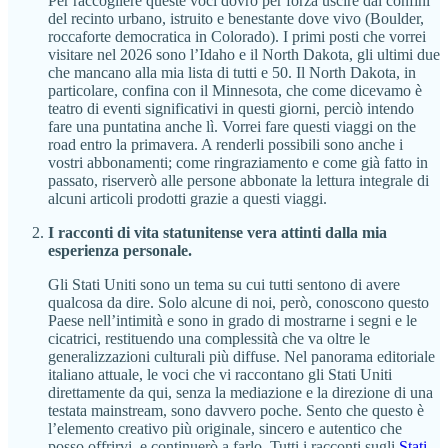
Per raccogliere queste voci dovrò per forza uscire dai confini
del recinto urbano, istruito e benestante dove vivo (Boulder,
roccaforte democratica in Colorado). I primi posti che vorrei
visitare nel 2026 sono l’Idaho e il North Dakota, gli ultimi due
che mancano alla mia lista di tutti e 50. Il North Dakota, in
particolare, confina con il Minnesota, che come dicevamo è
teatro di eventi significativi in questi giorni, perciò intendo
fare una puntatina anche lì. Vorrei fare questi viaggi on the
road entro la primavera. A renderli possibili sono anche i
vostri abbonamenti; come ringraziamento e come già fatto in
passato, riserverò alle persone abbonate la lettura integrale di
alcuni articoli prodotti grazie a questi viaggi.
I racconti di vita statunitense vera attinti dalla mia
esperienza personale.
Gli Stati Uniti sono un tema su cui tutti sentono di avere
qualcosa da dire. Solo alcune di noi, però, conoscono questo
Paese nell’intimità e sono in grado di mostrarne i segni e le
cicatrici, restituendo una complessità che va oltre le
generalizzazioni culturali più diffuse. Nel panorama editoriale
italiano attuale, le voci che vi raccontano gli Stati Uniti
direttamente da qui, senza la mediazione e la direzione di una
testata mainstream, sono davvero poche. Sento che questo è
l’elemento creativo più originale, sincero e autentico che
posso offrirvi, e continuerò a farlo. Tutti i racconti sugli
Stati