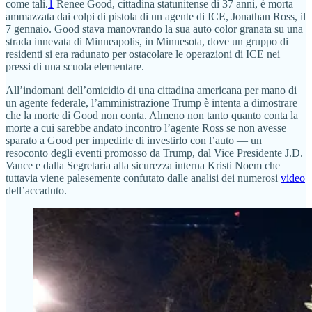
come tali.
1
Renee Good, cittadina statunitense di 37 anni, è morta
ammazzata dai colpi di pistola di un agente di ICE, Jonathan Ross, il
7 gennaio. Good stava manovrando la sua auto color granata su una
strada innevata di Minneapolis, in Minnesota, dove un gruppo di
residenti si era radunato per ostacolare le operazioni di ICE nei
pressi di una scuola elementare.
All’indomani dell’omicidio di una cittadina americana per mano di
un agente federale, l’amministrazione Trump è intenta a dimostrare
che la morte di Good non conta. Almeno non tanto quanto conta la
morte a cui sarebbe andato incontro l’agente Ross se non avesse
sparato a Good per impedirle di investirlo con l’auto — un
resoconto degli eventi promosso da Trump, dal Vice Presidente J.D.
Vance e dalla Segretaria alla sicurezza interna Kristi Noem che
tuttavia viene palesemente confutato dalle analisi dei numerosi
video
dell’accaduto.