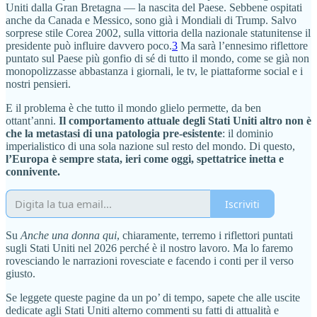
Uniti dalla Gran Bretagna — la nascita del Paese. Sebbene ospitati
anche da Canada e Messico, sono già i Mondiali di Trump. Salvo
sorprese stile Corea 2002, sulla vittoria della nazionale statunitense il
presidente può influire davvero poco.
3
Ma sarà l’ennesimo riflettore
puntato sul Paese più gonfio di sé di tutto il mondo, come se già non
monopolizzasse abbastanza i giornali, le tv, le piattaforme social e i
nostri pensieri.
E il problema è che tutto il mondo glielo permette, da ben
ottant’anni.
Il comportamento attuale degli Stati Uniti altro non è
che la metastasi di una patologia pre-esistente
: il dominio
imperialistico di una sola nazione sul resto del mondo. Di questo,
l’Europa è sempre stata, ieri come oggi, spettatrice inetta e
connivente.
Iscriviti
Su
Anche una donna qui
, chiaramente, terremo i riflettori puntati
sugli Stati Uniti nel 2026 perché è il nostro lavoro. Ma lo faremo
rovesciando le narrazioni rovesciate e facendo i conti per il verso
giusto.
Se leggete queste pagine da un po’ di tempo, sapete che alle uscite
dedicate agli Stati Uniti alterno commenti su fatti di attualità e