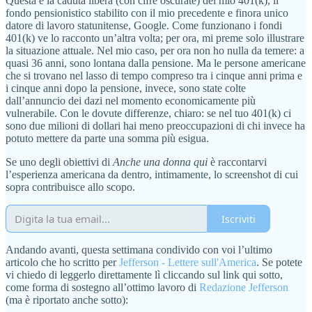
Questa è la caduta libera (con cifre oscurate) del mio 401(k), il
fondo pensionistico stabilito con il mio precedente e finora unico
datore di lavoro statunitense, Google. Come funzionano i fondi
401(k) ve lo racconto un’altra volta; per ora, mi preme solo illustrare
la situazione attuale. Nel mio caso, per ora non ho nulla da temere: a
quasi 36 anni, sono lontana dalla pensione. Ma le persone americane
che si trovano nel lasso di tempo compreso tra i cinque anni prima e
i cinque anni dopo la pensione, invece, sono state colte
dall’annuncio dei dazi nel momento economicamente più
vulnerabile. Con le dovute differenze, chiaro: se nel tuo 401(k) ci
sono due milioni di dollari hai meno preoccupazioni di chi invece ha
potuto mettere da parte una somma più esigua.
Se uno degli obiettivi di
Anche una donna qui
è raccontarvi
l’esperienza americana da dentro, intimamente, lo screenshot di cui
sopra contribuisce allo scopo.
Iscriviti
Andando avanti, questa settimana condivido con voi l’ultimo
articolo che ho scritto per
Jefferson - Lettere sull'America
. Se potete
vi chiedo di leggerlo direttamente lì cliccando sul link qui sotto,
come forma di sostegno all’ottimo lavoro di
Redazione Jefferson
(ma è riportato anche sotto):