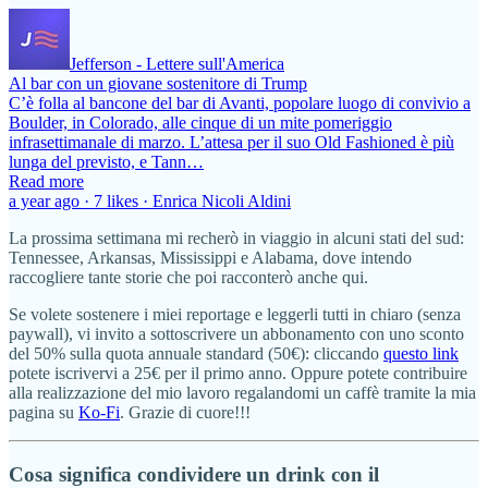
Jefferson - Lettere sull'America
Al bar con un giovane sostenitore di Trump
C’è folla al bancone del bar di Avanti, popolare luogo di convivio a
Boulder, in Colorado, alle cinque di un mite pomeriggio
infrasettimanale di marzo. L’attesa per il suo Old Fashioned è più
lunga del previsto, e Tann…
Read more
a year ago · 7 likes · Enrica Nicoli Aldini
La prossima settimana mi recherò in viaggio in alcuni stati del sud:
Tennessee, Arkansas, Mississippi e Alabama, dove intendo
raccogliere tante storie che poi racconterò anche qui.
Se volete sostenere i miei reportage e leggerli tutti in chiaro (senza
paywall), vi invito a sottoscrivere un abbonamento con uno sconto
del 50% sulla quota annuale standard (50€): cliccando
questo link
potete iscrivervi a 25€ per il primo anno. Oppure potete contribuire
alla realizzazione del mio lavoro regalandomi un caffè tramite la mia
pagina su
Ko-Fi
. Grazie di cuore!!!
Cosa significa condividere un drink con il