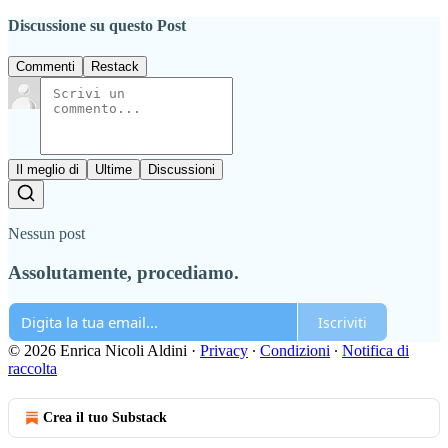
Discussione su questo Post
Commenti
Restack
Il meglio di
Ultime
Discussioni
Nessun post
Assolutamente, procediamo.
Iscriviti
© 2026 Enrica Nicoli Aldini
·
Privacy
∙
Condizioni
∙
Notifica di
raccolta
Crea il tuo Substack