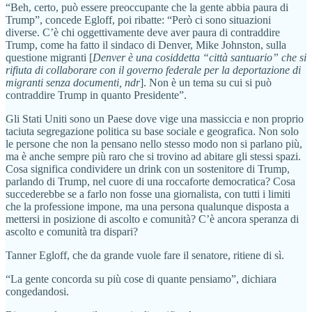
“Beh, certo, può essere preoccupante che la gente abbia paura di
Trump”, concede Egloff, poi ribatte: “Però ci sono situazioni
diverse. C’è chi oggettivamente deve aver paura di contraddire
Trump, come ha fatto il sindaco di Denver, Mike Johnston, sulla
questione migranti [
Denver è una cosiddetta “città santuario” che si
rifiuta di collaborare con il governo federale per la deportazione di
migranti senza documenti, ndr
]. Non è un tema su cui si può
contraddire Trump in quanto Presidente”.
Gli Stati Uniti sono un Paese dove vige una massiccia e non proprio
taciuta segregazione politica su base sociale e geografica. Non solo
le persone che non la pensano nello stesso modo non si parlano più,
ma è anche sempre più raro che si trovino ad abitare gli stessi spazi.
Cosa significa condividere un drink con un sostenitore di Trump,
parlando di Trump, nel cuore di una roccaforte democratica? Cosa
succederebbe se a farlo non fosse una giornalista, con tutti i limiti
che la professione impone, ma una persona qualunque disposta a
mettersi in posizione di ascolto e comunità? C’è ancora speranza di
ascolto e comunità tra dispari?
Tanner Egloff, che da grande vuole fare il senatore, ritiene di sì.
“La gente concorda su più cose di quante pensiamo”, dichiara
congedandosi.