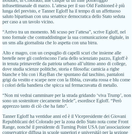
Boulder, in Colorado, alle cinque di un mite pomeriggio
infrasettimanale di marzo. L’attesa per il suo Old Fashioned è più
lunga del previsto, e Tanner Egloff ha il tempo di un affettuoso
saluto bipartisan con una senatrice democratica dello Stato seduta
per caso a un tavolo vicino.
“Arrivo tra un momento. Mi scuso per l’attesa”, scrive Egloff, nel
tono formale che contraddistingue la sua comunicazione digitale, in
un sms alla giornalista che lo aspetta con una birra.
Alto e magro, con un cespuglio di capelli scuri che insieme alle
bretelle nere gli conferiscono l’aria dello scienziato pazzo, Egloff è
in tenuta primaverile da patriota urbano all’ultimo anno di college,
dove studia scienze politiche, storia e filosofia: camicia a righe
bianche e blu con i RayBan che spuntano dal taschino, pantaloni
grigi da vestito e scarpe nere con la fibbia, cravatta rossa e blu come
i colori della bandiera che spicca sul fermacravatta di metallo.
“Non mi vedrai camminare per la strada gridando ‘viva Trump’, non
sono un sostenitore ciecamente fedele”, esordisce Egloff. “Però
apprezzo tanto di ciò che ha fatto”.
Tanner Egloff ha ventidue anni ed è il Vicepresidente dei Giovani
Repubblicani del Colorado per la zona dello Stato nota come Front
Range, nonché il presidente di Turning Point USA (un’associazione
conservatrice diffusa in scuole superiori e università) per la sezione