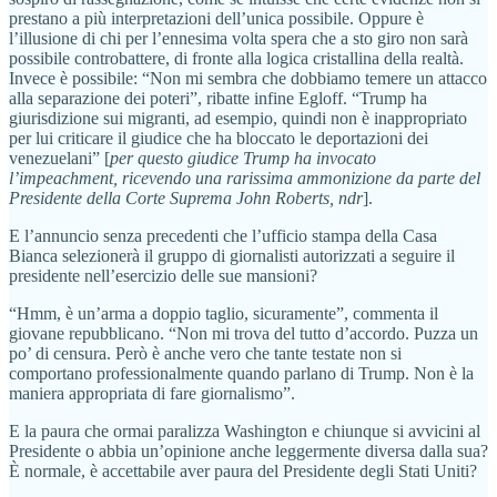
prestano a più interpretazioni dell’unica possibile. Oppure è
l’illusione di chi per l’ennesima volta spera che a sto giro non sarà
possibile controbattere, di fronte alla logica cristallina della realtà.
Invece è possibile: “Non mi sembra che dobbiamo temere un attacco
alla separazione dei poteri”, ribatte infine Egloff. “Trump ha
giurisdizione sui migranti, ad esempio, quindi non è inappropriato
per lui criticare il giudice che ha bloccato le deportazioni dei
venezuelani” [
per questo giudice Trump ha invocato
l’impeachment, ricevendo una rarissima ammonizione da parte del
Presidente della Corte Suprema John Roberts, ndr
].
E l’annuncio senza precedenti che l’ufficio stampa della Casa
Bianca selezionerà il gruppo di giornalisti autorizzati a seguire il
presidente nell’esercizio delle sue mansioni?
“Hmm, è un’arma a doppio taglio, sicuramente”, commenta il
giovane repubblicano. “Non mi trova del tutto d’accordo. Puzza un
po’ di censura. Però è anche vero che tante testate non si
comportano professionalmente quando parlano di Trump. Non è la
maniera appropriata di fare giornalismo”.
E la paura che ormai paralizza Washington e chiunque si avvicini al
Presidente o abbia un’opinione anche leggermente diversa dalla sua?
È normale, è accettabile aver paura del Presidente degli Stati Uniti?