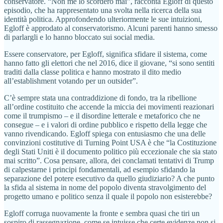
conservatore. “Non me lo scorderò mai”, racconta Egloff di questo
episodio, che ha rappresentato una svolta nella ricerca della sua
identità politica. Approfondendo ulteriormente le sue intuizioni,
Egloff è approdato al conservatorismo. Alcuni parenti hanno smesso
di parlargli e lo hanno bloccato sui social media.
Essere conservatore, per Egloff, significa sfidare il sistema, come
hanno fatto gli elettori che nel 2016, dice il giovane, “si sono sentiti
traditi dalla classe politica e hanno mostrato il dito medio
all’establishment votando per un outsider”.
C’è sempre stata una contraddizione di fondo, tra la ribellione
all’ordine costituito che accende la miccia dei movimenti reazionari
come il trumpismo – e il disordine letterale e metaforico che ne
consegue – e i valori di ordine pubblico e rispetto della legge che
vanno rivendicando. Egloff spiega con entusiasmo che una delle
convinzioni costitutive di Turning Point USA è che “la Costituzione
degli Stati Uniti è il documento politico più eccezionale che sia stato
mai scritto”. Cosa pensare, allora, dei conclamati tentativi di Trump
di calpestarne i principi fondamentali, ad esempio sfidando la
separazione del potere esecutivo da quello giudiziario? A che punto
la sfida al sistema in nome del popolo diventa stravolgimento del
progetto umano e politico senza il quale il popolo non esisterebbe?
Egloff corruga nuovamente la fronte e sembra quasi che tiri un
sospiro di rassegnazione, come se intuisse che certe evidenze non si