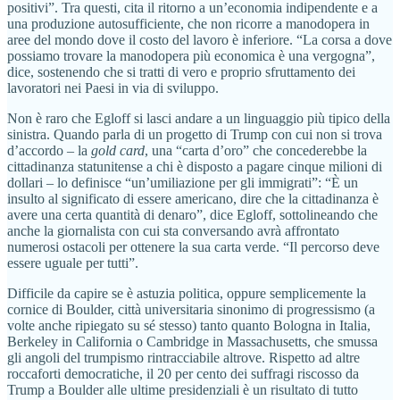
positivi”. Tra questi, cita il ritorno a un’economia indipendente e a
una produzione autosufficiente, che non ricorre a manodopera in
aree del mondo dove il costo del lavoro è inferiore. “La corsa a dove
possiamo trovare la manodopera più economica è una vergogna”,
dice, sostenendo che si tratti di vero e proprio sfruttamento dei
lavoratori nei Paesi in via di sviluppo.
Non è raro che Egloff si lasci andare a un linguaggio più tipico della
sinistra. Quando parla di un progetto di Trump con cui non si trova
d’accordo – la
gold card
, una “carta d’oro” che concederebbe la
cittadinanza statunitense a chi è disposto a pagare cinque milioni di
dollari – lo definisce “un’umiliazione per gli immigrati”: “È un
insulto al significato di essere americano, dire che la cittadinanza è
avere una certa quantità di denaro”, dice Egloff, sottolineando che
anche la giornalista con cui sta conversando avrà affrontato
numerosi ostacoli per ottenere la sua carta verde. “Il percorso deve
essere uguale per tutti”.
Difficile da capire se è astuzia politica, oppure semplicemente la
cornice di Boulder, città universitaria sinonimo di progressismo (a
volte anche ripiegato su sé stesso) tanto quanto Bologna in Italia,
Berkeley in California o Cambridge in Massachusetts, che smussa
gli angoli del trumpismo rintracciabile altrove. Rispetto ad altre
roccaforti democratiche, il 20 per cento dei suffragi riscosso da
Trump a Boulder alle ultime presidenziali è un risultato di tutto