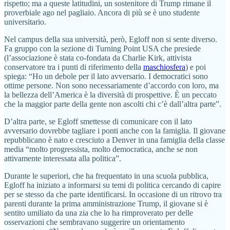
rispetto; ma a queste latitudini, un sostenitore di Trump rimane il
proverbiale ago nel pagliaio. Ancora di più se è uno studente
universitario.
Nel campus della sua università, però, Egloff non si sente diverso.
Fa gruppo con la sezione di Turning Point USA che presiede
(l’associazione è stata co-fondata da Charlie Kirk, attivista
conservatore tra i punti di riferimento della
maschiosfera
) e poi
spiega: “Ho un debole per il lato avversario. I democratici sono
ottime persone. Non sono necessariamente d’accordo con loro, ma
la bellezza dell’America è la diversità di prospettive. È un peccato
che la maggior parte della gente non ascolti chi c’è dall’altra parte”.
D’altra parte, se Egloff smettesse di comunicare con il lato
avversario dovrebbe tagliare i ponti anche con la famiglia. Il giovane
repubblicano è nato e cresciuto a Denver in una famiglia della classe
media “molto progressista, molto democratica, anche se non
attivamente interessata alla politica”.
Durante le superiori, che ha frequentato in una scuola pubblica,
Egloff ha iniziato a informarsi su temi di politica cercando di capire
per se stesso da che parte identificarsi. In occasione di un ritrovo tra
parenti durante la prima amministrazione Trump, il giovane si è
sentito umiliato da una zia che lo ha rimproverato per delle
osservazioni che sembravano suggerire un orientamento