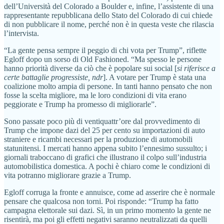
dell’Università del Colorado a Boulder e, infine, l’assistente di una
rappresentante repubblicana dello Stato del Colorado di cui chiede
di non pubblicare il nome, perché non è in questa veste che rilascia
l’intervista.
“La gente pensa sempre il peggio di chi vota per Trump”, riflette
Egloff dopo un sorso di Old Fashioned. “Ma spesso le persone
hanno priorità diverse da ciò che è popolare sui social [
si riferisce a
certe battaglie progressiste, ndr
]. A votare per Trump è stata una
coalizione molto ampia di persone. In tanti hanno pensato che non
fosse la scelta migliore, ma le loro condizioni di vita erano
peggiorate e Trump ha promesso di migliorarle”.
Sono passate poco più di ventiquattr’ore dal provvedimento di
Trump che impone dazi del 25 per cento su importazioni di auto
straniere e ricambi necessari per la produzione di automobili
statunitensi. I mercati hanno appena subito l’ennesimo sussulto; i
giornali traboccano di grafici che illustrano il colpo sull’industria
automobilistica domestica. A pochi è chiaro come le condizioni di
vita potranno migliorare grazie a Trump.
Egloff corruga la fronte e annuisce, come ad asserire che è normale
pensare che qualcosa non torni. Poi risponde: “Trump ha fatto
campagna elettorale sui dazi. Sì, in un primo momento la gente ne
risentirà, ma poi gli effetti negativi saranno neutralizzati da quelli